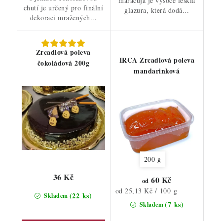
maracuja je vysoce lesklá
chutí je určený pro finální
glazura, která dodá...
dekoraci mražených...
Zrcadlová poleva
IRCA Zrcadlová poleva
čokoládová 200g
mandarinková
200 g
36 Kč
60 Kč
od
Měrná
od 25,13 Kč / 100 g
(22 ks)
Skladem
cena:
(7 ks)
Skladem