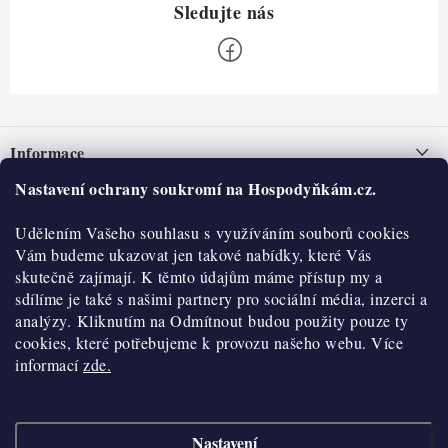
Z
á
Informace
p
a
Nastavení ochrany soukromí na Hospodyňkám.cz.
Nepřevzetí zásilky na dobírku
O nás
t
Obchodní podmínky
Udělením Vašeho souhlasu s využíváním souborů cookies
í
Historie
O nákupu
Vám budeme ukazovat jen takové nabídky, které Vás
Hodnocení obchodu
skutečně zajímají. K těmto údajům máme přístup my a
Kontakty
Reklamace a vratky
sdílíme je také s našimi partnery pro sociální média, inzerci a
Blog
analýzy. Kliknutím na Odmítnout budou použity pouze ty
cookies, které potřebujeme k provozu našeho webu. Více
Moje objednávka
Výdejní místa
informací
zde.
Podmínky ochrany osobních údajů
Cookies
Nastavení
Vydělávejte s námi