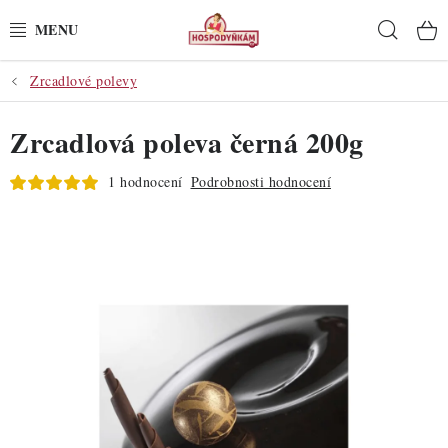
Přejít
Hleda
na
obsah
Zrcadlové polevy
POTŘEBY
Zrcadlová poleva černá 200g
POMŮCKY
1 hodnocení
Podrobnosti hodnocení
SUROVINY
DEKORACE
PRO OSLAVY
DO KUCHYNĚ
POCHUTINY