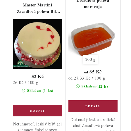
Zrcadlová poleva
Master Martini
maracuja
Zrcadlová poleva Bílá
čokoláda 200g
200 g
65 Kč
od
52 Kč
Měrná
od 27,33 Kč / 100 g
Měrná
26 Kč / 100 g
cena:
(12 ks)
Skladem
cena:
(1 ks)
Skladem
Dokonalý lesk a exotická
Netuhnoucí, lesklý bílý gel
chuť Zrcadlová poleva
s jemnou čokoládovou