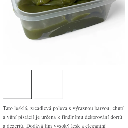
ZDRAVÉ PEČENÍ
DÁRKOVÉ POUKAZY
TÉMATICKÉ PRODUKTY
PROFI BALENÍ
NOVÉ ZBOŽÍ
ZNAČKY
Nepřevzetí zásilky na dobírku
Obchodní podmínky
Hodnocení obchodu
Blog
Moje objednávka
Tato lesklá, zrcadlová poleva s výraznou barvou, chutí
Podmínky ochrany osobních údajů
a vůní pistácií je určena k finálnímu dekorování dortů
a dezertů. Dodává jim vysoký lesk a elegantní