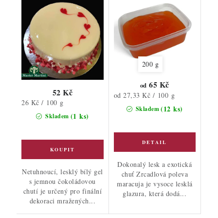
200 g
65 Kč
od
52 Kč
Měrná
od 27,33 Kč / 100 g
Měrná
26 Kč / 100 g
cena:
(12 ks)
Skladem
cena:
(1 ks)
Skladem
Dokonalý lesk a exotická
Netuhnoucí, lesklý bílý gel
chuť Zrcadlová poleva
s jemnou čokoládovou
maracuja je vysoce lesklá
chutí je určený pro finální
glazura, která dodá...
dekoraci mražených...