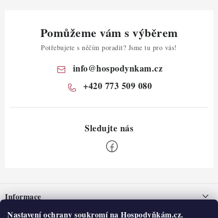
Pomůžeme vám s výběrem
Potřebujete s něčím poradit? Jsme tu pro vás!
info
@
hospodynkam.cz
+420 773 509 080
Z
á
Informace
p
a
Nastavení ochrany soukromí na Hospodyňkám.cz.
Nepřevzetí zásilky na dobírku