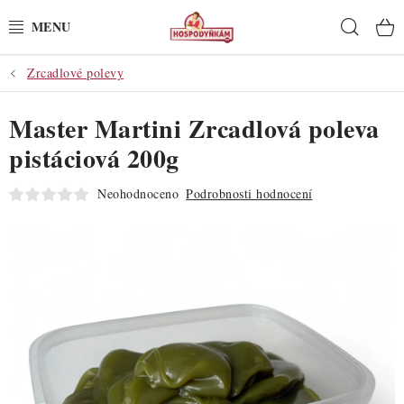
Přejít
Hleda
na
obsah
Zrcadlové polevy
POTŘEBY
Master Martini Zrcadlová poleva
POMŮCKY
pistáciová 200g
SUROVINY
Neohodnoceno
Podrobnosti hodnocení
DEKORACE
PRO OSLAVY
DO KUCHYNĚ
POCHUTINY