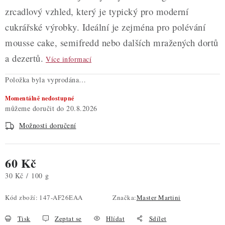
zrcadlový vzhled, který je typický pro moderní
cukrářské výrobky. Ideální je zejména pro polévání
mousse cake, semifredd nebo dalších mražených dortů
a dezertů.
Více informací
Položka byla vyprodána…
Momentálně nedostupné
20.8.2026
Možnosti doručení
60 Kč
Měrná cena:
30 Kč / 100 g
Kód zboží:
147-AF26EAA
Značka:
Master Martini
Tisk
Zeptat se
Hlídat
Sdílet