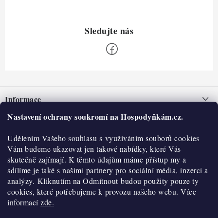
Z
á
Informace
p
a
Nastavení ochrany soukromí na Hospodyňkám.cz.
Nepřevzetí zásilky na dobírku
O nás
t
Obchodní podmínky
Udělením Vašeho souhlasu s využíváním souborů cookies
í
Historie
O nákupu
Vám budeme ukazovat jen takové nabídky, které Vás
Hodnocení obchodu
skutečně zajímají. K těmto údajům máme přístup my a
Kontakty
Reklamace a vratky
sdílíme je také s našimi partnery pro sociální média, inzerci a
Blog
analýzy. Kliknutím na Odmítnout budou použity pouze ty
cookies, které potřebujeme k provozu našeho webu. Více
Moje objednávka
Výdejní místa
informací
zde.
Podmínky ochrany osobních údajů
Cookies