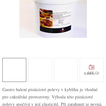
ZDRAVÉ PEČENÍ
DÁRKOVÉ POUKAZY
TÉMATICKÉ PRODUKTY
PROFI BALENÍ
NOVÉ ZBOŽÍ
ZNAČKY
+ další (1)
Nepřevzetí zásilky na dobírku
Obchodní podmínky
Hodnocení obchodu
Blog
Moje objednávka
Gastro balení pistáciové polevy v kyblíku je vhodné
Podmínky ochrany osobních údajů
pro cukrářské provozovny. Výhoda této pistáciové
polevy spočívá v její elasticitě. Při zatuhnutí je pevná,