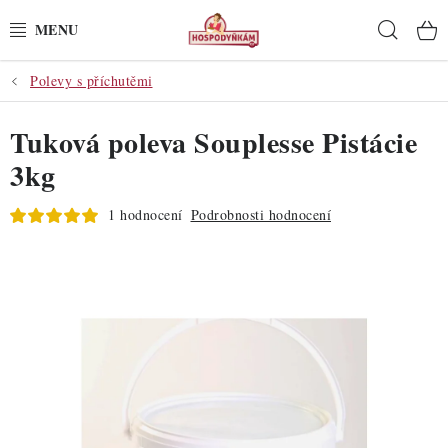
Přejít
Hleda
na
obsah
Polevy s příchutěmi
POTŘEBY
Tuková poleva Souplesse Pistácie
POMŮCKY
3kg
SUROVINY
1 hodnocení
Podrobnosti hodnocení
DEKORACE
PRO OSLAVY
DO KUCHYNĚ
POCHUTINY