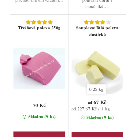
polévání dortů i
moučníků....
Třešňová poleva 250g
Souplesse Bílá poleva
elastická
0,25 kg
67 Kč
od
70 Kč
Měrná
od 227,67 Kč / 1 kg
cena:
(9 ks)
Skladem
(9 ks)
Skladem