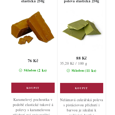
elastická 250g
poleva elastická 250g
88 Kč
76 Kč
Měrná
35,20 Kč / 100 g
cena:
(2 ks)
(11 ks)
Skladem
Skladem
Karamelový pochoutka v
Nelámavá cukrářská poleva
podobě elastické tukové á
s pistáciovou příchutí i
polevy s karamelovou
barvou je ideální k
příchutí má univerzální...