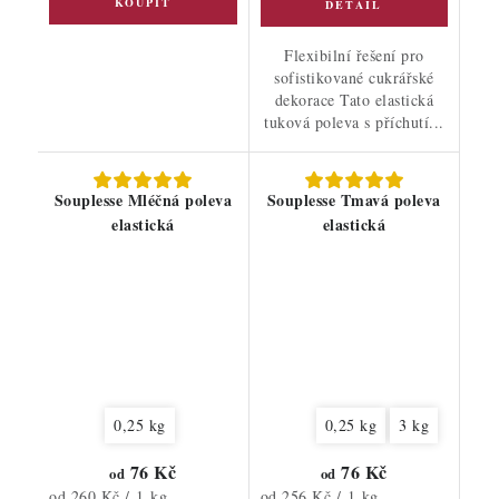
Flexibilní řešení pro
sofistikované cukrářské
dekorace Tato elastická
tuková poleva s příchutí...
Souplesse Mléčná poleva
Souplesse Tmavá poleva
elastická
elastická
0,25 kg
0,25 kg
3 kg
76 Kč
76 Kč
od
od
Měrná
Měrná
od 260 Kč / 1 kg
od 256 Kč / 1 kg