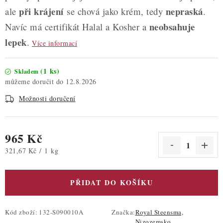
při krájení
nepraská
ale
se chová jako krém, tedy
.
neobsahuje
Navíc má certifikát Halal a Kosher a
lepek
.
Více informací
(1 ks)
Skladem
12.8.2026
Možnosti doručení
965 Kč
Měrná cena:
321,67 Kč / 1 kg
PŘIDAT DO KOŠÍKU
Kód zboží:
132-S090010A
Značka:
Royal Steensma,
Nizozemsko