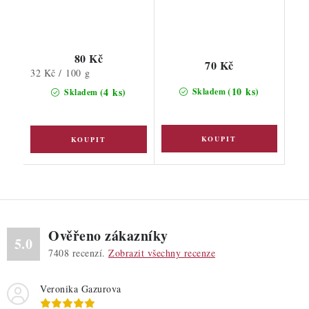
80 Kč
70 Kč
Měrná
32 Kč / 100 g
cena:
(10 ks)
(4 ks)
Skladem
Skladem
Ověřeno zákazníky
5.0
7408
recenzí.
Zobrazit všechny recenze
Veronika Gazurova