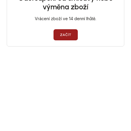
ZDRAVÉ PEČENÍ
DÁRKOVÉ POUKAZY
TÉMATICKÉ PRODUKTY
PROFI BALENÍ
NOVÉ ZBOŽÍ
ZNAČKY
Nepřevzetí zásilky na dobírku
Obchodní podmínky
Hodnocení obchodu
Blog
Moje objednávka
Podmínky ochrany osobních údajů