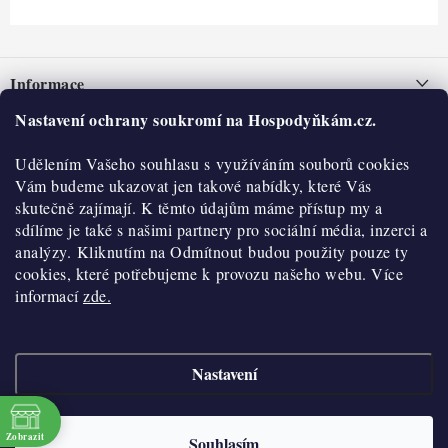
Z
á
Informace
p
a
Nastavení ochrany soukromí na Hospodyňkám.cz.
Nepřevzetí zásilky na dobírku
O nás
t
Obchodní podmínky
Udělením Vašeho souhlasu s využíváním souborů cookies
í
Historie
O nákupu
Vám budeme ukazovat jen takové nabídky, které Vás
Hodnocení obchodu
skutečně zajímají. K těmto údajům máme přístup my a
Kontakty
Reklamace a vratky
sdílíme je také s našimi partnery pro sociální média, inzerci a
Blog
analýzy. Kliknutím na Odmítnout budou použity pouze ty
cookies, které potřebujeme k provozu našeho webu. Více
Moje objednávka
Výdejní místa
informací
zde.
Podmínky ochrany osobních údajů
Cookies
Nastavení
Vydělávejte s námi
Copyright 2026
Hospodyňkám.cz
. Všechna práva vyhrazena.
Upravit nastavení
cookies
Velkoobchod
Zobrazit
Souhlasím
Vytvořil Shoptet