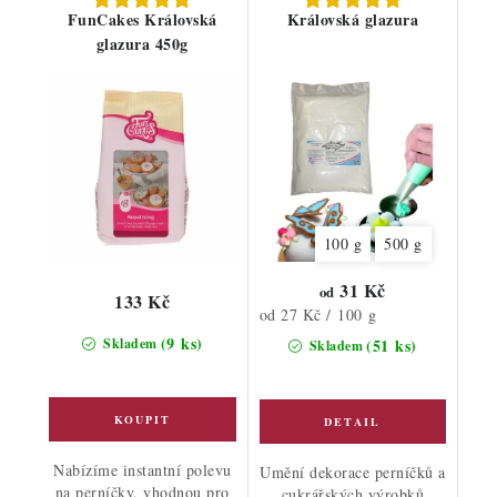
FunCakes Královská
Královská glazura
glazura 450g
100 g
500 g
31 Kč
od
133 Kč
Měrná
od 27 Kč / 100 g
cena:
(9 ks)
Skladem
(51 ks)
Skladem
Nabízíme instantní polevu
Umění dekorace perníčků a
na perníčky, vhodnou pro
cukrářských výrobků