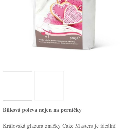
ZDRAVÉ PEČENÍ
DÁRKOVÉ POUKAZY
TÉMATICKÉ PRODUKTY
PROFI BALENÍ
NOVÉ ZBOŽÍ
ZNAČKY
Nepřevzetí zásilky na dobírku
Obchodní podmínky
Hodnocení obchodu
Blog
Moje objednávka
Bílková poleva nejen na perníčky
Podmínky ochrany osobních údajů
Královská glazura značky Cake Masters je ideální