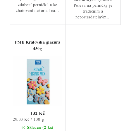
zdobení perníčků a ke
Poleva na perníčky je
zhotovení dekorací na...
tradičním a
nepostradatelným...
PME Královská glazura
450g
132 Kč
Měrná
29,33 Kč / 100 g
cena:
(2 ks)
Skladem