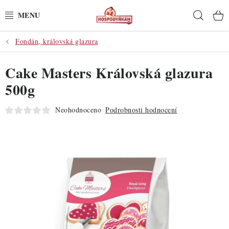
Přejít
Hleda
na
obsah
Fondán, královská glazura
POTŘEBY
Cake Masters Královská glazura
POMŮCKY
500g
SUROVINY
Neohodnoceno
Podrobnosti hodnocení
DEKORACE
PRO OSLAVY
DO KUCHYNĚ
POCHUTINY