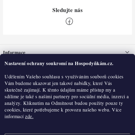
Z
á
Informace
p
a
Nastavení ochrany soukromí na Hospodyňkám.cz.
Nepřevzetí zásilky na dobírku
O nás
t
Obchodní podmínky
Udělením Vašeho souhlasu s využíváním souborů cookies
í
Historie
O nákupu
Vám budeme ukazovat jen takové nabídky, které Vás
Hodnocení obchodu
skutečně zajímají. K těmto údajům máme přístup my a
Kontakty
Reklamace a vratky
sdílíme je také s našimi partnery pro sociální média, inzerci a
Blog
analýzy. Kliknutím na Odmítnout budou použity pouze ty
cookies, které potřebujeme k provozu našeho webu. Více
Moje objednávka
Výdejní místa
informací
zde.
Podmínky ochrany osobních údajů
Cookies