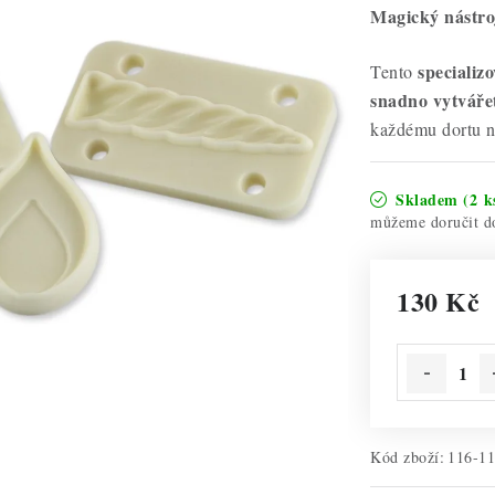
Magický nástro
speciali
Tento
snadno vytváře
každému dortu n
Skladem
(2 k
130 Kč
Měrná cena:
Kód zboží:
116-1