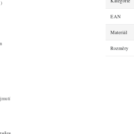
Kategorie
i)
EAN
Materiál
n
Rozměry
jmutí
rožce