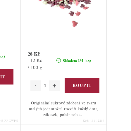
28 Kč
ks)
Měrná
112 Kč
(31 ks)
Skladem
cena:
/ 100 g
Originální cukrové zdobení ve tvaru
malých jednorožců rozzáří každý dort,
zákusek, pohár nebo...
143-PF-DWPN
Kód:
161-12269