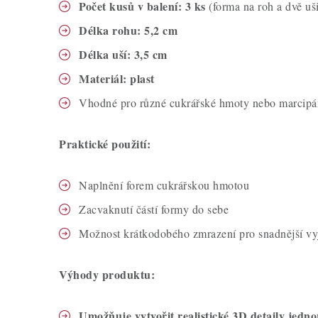
Počet kusů v balení: 3 ks
(forma na roh a dvě uš
Délka rohu: 5,2 cm
Délka uší: 3,5 cm
Materiál: plast
Vhodné pro různé cukrářské hmoty nebo marcipá
Praktické použití:
Naplnění forem cukrářskou hmotou
Zacvaknutí částí formy do sebe
Možnost krátkodobého zmrazení pro snadnější vy
Výhody produktu:
Umožňuje vytvořit realistické 3D detaily jedno