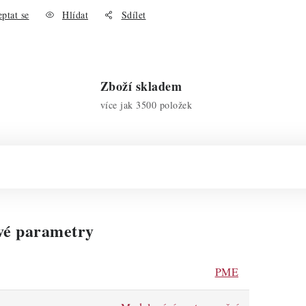
ptat se
Hlídat
Sdílet
Zboží skladem
více jak 3500 položek
vé parametry
PME