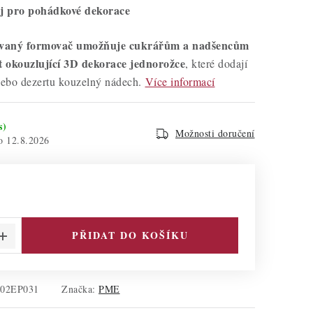
j pro pohádkové dekorace
zovaný formovač umožňuje cukrářům a nadšencům
t okouzlující 3D dekorace jednorožce
, které dodají
ebo dezertu kouzelný nádech.
Více informací
s)
Možnosti doručení
12.8.2026
PŘIDAT DO KOŠÍKU
102EP031
Značka:
PME