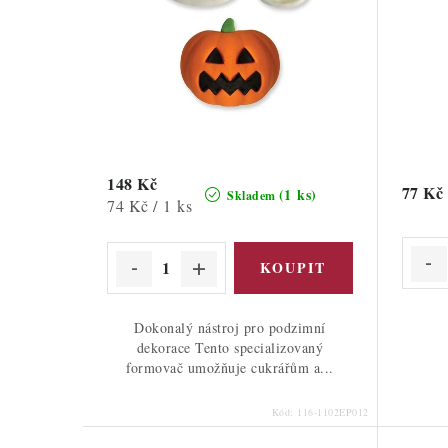
148 Kč
77 Kč
(1 ks)
Skladem
Měrná
74 Kč / 1 ks
cena:
Dokonalý nástroj pro podzimní
dekorace Tento specializovaný
formovač umožňuje cukrářům a...
Kód:
116-1102EP012