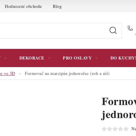
Hodnocení obchodu
Blog
Moje objednávka
Podmínky 
Y
DEKORACE
PRO OSLAVY
DO KUCHY
e ve 3D
Formovač na marcipán jednorožec (roh a uši)
Formov
jednoro
Ne