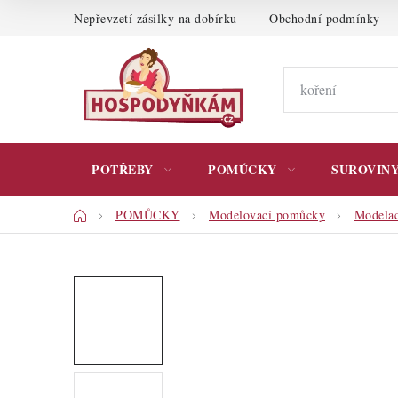
Přejít
Nepřevzetí zásilky na dobírku
Obchodní podmínky
na
obsah
POTŘEBY
POMŮCKY
SUROVIN
Domů
POMŮCKY
Modelovací pomůcky
Modelac