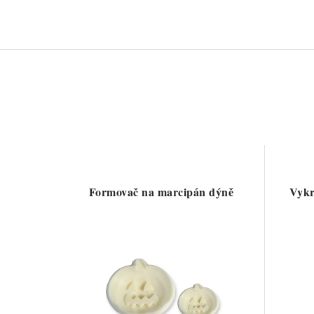
Formovač na marcipán dýně
Vykr