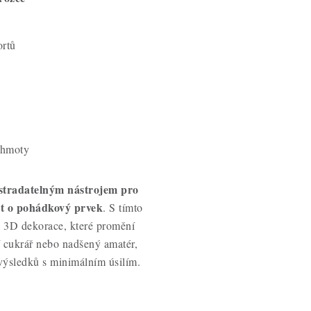
ortů
 hmoty
stradatelným nástrojem pro
tit o pohádkový prvek
. S tímto
é 3D dekorace, které promění
í cukrář nebo nadšený amatér,
výsledků s minimálním úsilím.