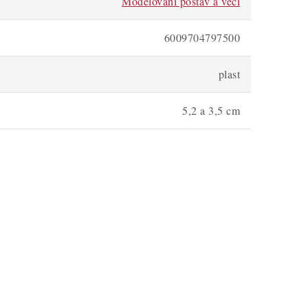
Modelování postav a věcí
6009704797500
plast
5,2 a 3,5 cm