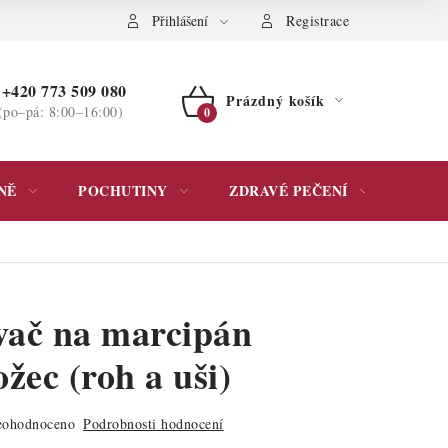
ochrany osobních údajů
Přihlášení
Registrace
+420 773 509 080
Prázdný košík
(po–pá: 8:00–16:00)
NÁKUPNÍ
KOŠÍK
NĚ
POCHUTINY
ZDRAVÉ PEČENÍ
DÁR
ač na marcipán
žec (roh a uši)
ohodnoceno
Podrobnosti hodnocení