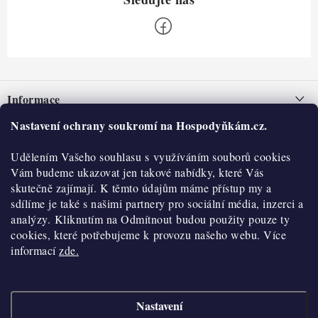
Z
á
Informace
p
a
Nastavení ochrany soukromí na Hospodyňkám.cz.
Nepřevzetí zásilky na dobírku
O nás
t
Obchodní podmínky
Udělením Vašeho souhlasu s využíváním souborů cookies
í
Historie
O nákupu
Vám budeme ukazovat jen takové nabídky, které Vás
Hodnocení obchodu
skutečně zajímají. K těmto údajům máme přístup my a
Kontakty
Reklamace a vratky
sdílíme je také s našimi partnery pro sociální média, inzerci a
Blog
analýzy. Kliknutím na Odmítnout budou použity pouze ty
cookies, které potřebujeme k provozu našeho webu. Více
Moje objednávka
Výdejní místa
informací
zde.
Podmínky ochrany osobních údajů
Cookies
Nastavení
Vydělávejte s námi