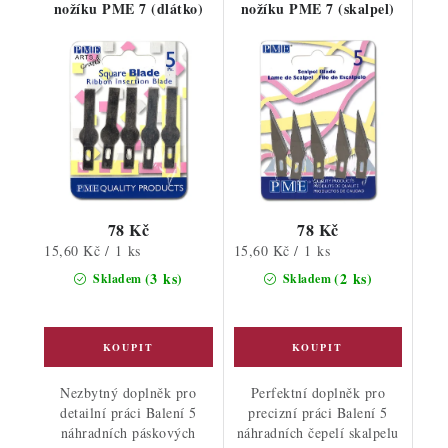
nožíku PME 7 (dlátko)
nožíku PME 7 (skalpel)
78 Kč
78 Kč
Měrná
Měrná
15,60 Kč / 1 ks
15,60 Kč / 1 ks
cena:
cena:
(3 ks)
(2 ks)
Skladem
Skladem
Nezbytný doplněk pro
Perfektní doplněk pro
detailní práci Balení 5
precizní práci Balení 5
náhradních páskových
náhradních čepelí skalpelu