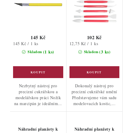
145 Kč
102 Kč
Měrná
Měrná
145 Kč / 1 ks
12,75 Kč / 1 ks
cena:
cena:
(1 ks)
(3 ks)
Skladem
Skladem
Nezbytný nástroj pro
Dokonalý nástroj pro
precizní cukrářskou a
precizní cukrářské umění
modelářskou práci Nožík
Představujeme vám sadu
na marcipán je ideálním...
modelovacích kostic,...
Náhradní planžety k
Náhradní planžety k