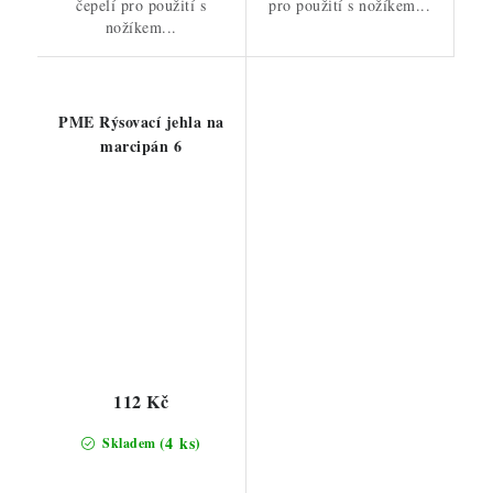
čepelí pro použití s
pro použití s nožíkem...
nožíkem...
PME Rýsovací jehla na
marcipán 6
112 Kč
(4 ks)
Skladem