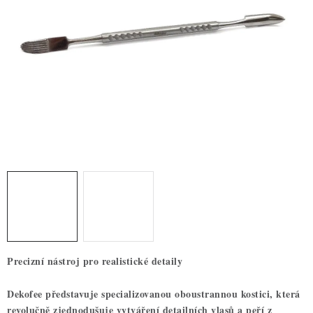
ZDRAVÉ PEČENÍ
DÁRKOVÉ POUKAZY
TÉMATICKÉ PRODUKTY
PROFI BALENÍ
NOVÉ ZBOŽÍ
ZNAČKY
Nepřevzetí zásilky na dobírku
Obchodní podmínky
Hodnocení obchodu
Blog
Moje objednávka
Precizní nástroj pro realistické detaily
Podmínky ochrany osobních údajů
Dekofee představuje specializovanou oboustrannou kostici, která
revolučně zjednodušuje vytváření detailních vlasů a peří z