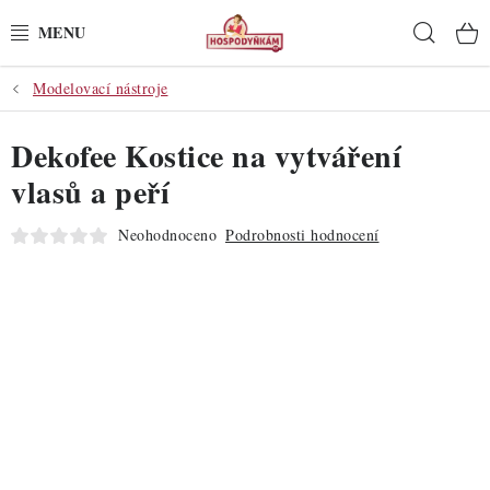
Přejít
Hleda
na
obsah
Modelovací nástroje
POTŘEBY
Dekofee Kostice na vytváření
POMŮCKY
vlasů a peří
SUROVINY
Neohodnoceno
Podrobnosti hodnocení
DEKORACE
PRO OSLAVY
DO KUCHYNĚ
POCHUTINY