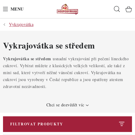
Přejít
Hleda
na
obsah
Vykrajovátka
POTŘEBY
POMŮCKY
Vykrajovátka se středem
SUROVINY
Vykrajovátka se středem
usnadní vykrajování při pečení lineckého
cukroví. Vybírat můžete z klasických velkých velikostí, ale také z
mini sad, které vytvoří něžné vánoční cukroví. Vykrajovátka na
DEKORACE
cukroví jsou vyrobeny v České republice a jsou opatřeny atestem
zdravotní nezávadnosti.
PRO OSLAVY
DO KUCHYNĚ
Chci se dozvědět víc
POCHUTINY
FILTROVAT PRODUKTY