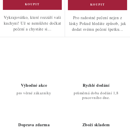
Vykrajovátko, které rozzáří vaši
Pro radostné pečení nejen z
kuchyni! Už se nemůžete dočkat
lásky Pokud hledáte způsob, jak
pečení a chystáte si...
dodat svému pečení špetku...
O
v
l
á
d
Výhodné akce
Rychlé dodání
a
pro věrné zákazníky
průměrná doba dodání 1,8
c
pracovního dne.
í
p
r
Doprava zdarma
Zboží skladem
v