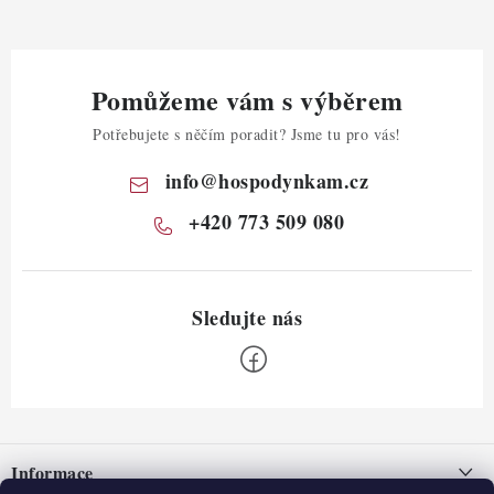
Pomůžeme vám s výběrem
Potřebujete s něčím poradit? Jsme tu pro vás!
info
@
hospodynkam.cz
+420 773 509 080
Z
á
Informace
p