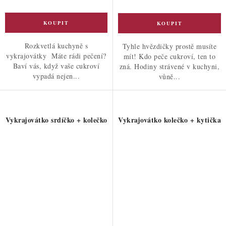
Rozkvetlá kuchyně s
Tyhle hvězdičky prostě musíte
vykrajovátky Máte rádi pečení?
mít! Kdo peče cukroví, ten to
Baví vás, když vaše cukroví
zná. Hodiny strávené v kuchyni,
vypadá nejen...
vůně...
Vykrajovátko srdíčko + kolečko
Vykrajovátko kolečko + kytička