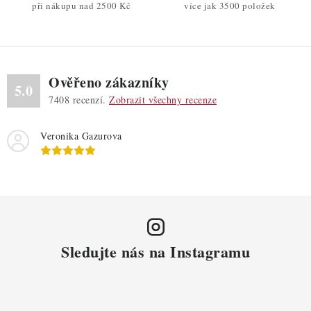
při nákupu nad 2500 Kč
více jak 3500 položek
k
y
v
ý
Ověřeno zákazníky
p
5.0
7408
recenzí.
Zobrazit všechny recenze
i
s
Veronika Gazurova
u
Sledujte nás na Instagramu