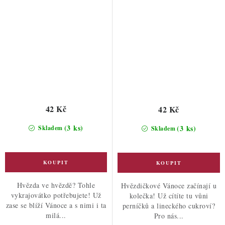
42 Kč
42 Kč
(3 ks)
(3 ks)
Skladem
Skladem
Hvězda ve hvězdě? Tohle
Hvězdičkové Vánoce začínají u
vykrajovátko potřebujete! Už
kolečka! Už cítíte tu vůni
zase se blíží Vánoce a s nimi i ta
perníčků a lineckého cukroví?
milá...
Pro nás...