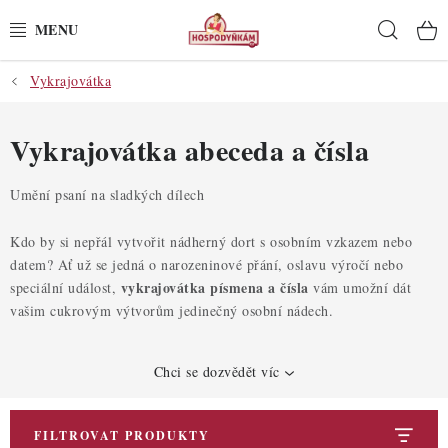
Přejít
Hleda
na
obsah
Vykrajovátka
POTŘEBY
POMŮCKY
Vykrajovátka abeceda a čísla
SUROVINY
Umění psaní na sladkých dílech
DEKORACE
Kdo by si nepřál vytvořit nádherný dort s osobním vzkazem nebo
datem? Ať už se jedná o narozeninové přání, oslavu výročí nebo
vykrajovátka písmena a čísla
speciální událost,
vám umožní dát
PRO OSLAVY
vašim cukrovým výtvorům jedinečný osobní nádech.
DO KUCHYNĚ
Chci se dozvědět víc
POCHUTINY
FILTROVAT PRODUKTY