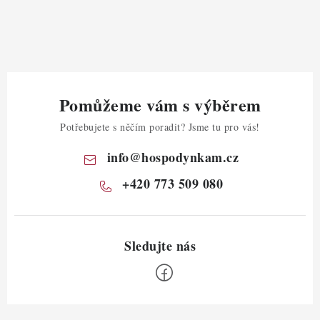
Pomůžeme vám s výběrem
Potřebujete s něčím poradit? Jsme tu pro vás!
info
@
hospodynkam.cz
+420 773 509 080
Z