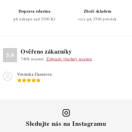
p
r
Doprava zdarma
Zboží skladem
v
při nákupu nad 2500 Kč
více jak 3500 položek
k
y
v
ý
Ověřeno zákazníky
p
5.0
7408
recenzí.
Zobrazit všechny recenze
i
s
Veronika Gazurova
u
Sledujte nás na Instagramu