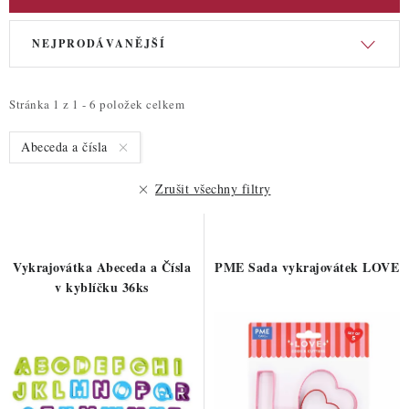
ZDRAVÉ PEČENÍ
V
Ř
NEJPRODÁVANĚJŠÍ
DÁRKOVÉ POUKAZY
ý
a
p
z
TÉMATICKÉ PRODUKTY
i
e
Stránka
1
z
1
-
6
položek celkem
s
n
PROFI BALENÍ
Abeceda a čísla
p
í
r
p
Zrušit všechny filtry
NOVÉ ZBOŽÍ
o
r
d
o
ZNAČKY
u
d
Vykrajovátka Abeceda a Čísla
PME Sada vykrajovátek LOVE
k
u
v kyblíčku 36ks
Nepřevzetí zásilky na dobírku
Obchodní podmínky
t
k
Hodnocení obchodu
Blog
Moje objednávka
ů
t
Podmínky ochrany osobních údajů
ů