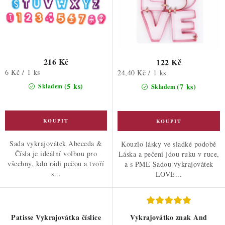
216 Kč
122 Kč
Měrná
6 Kč / 1 ks
Měrná
24,40 Kč / 1 ks
cena:
cena:
(5 ks)
(7 ks)
Skladem
Skladem
Sada vykrajovátek Abeceda &
Kouzlo lásky ve sladké podobě
Čísla je ideální volbou pro
Láska a pečení jdou ruku v ruce,
všechny, kdo rádi pečou a tvoří
a s PME Sadou vykrajovátek
s...
LOVE...
Patisse Vykrajovátka číslice
Vykrajovátko znak And