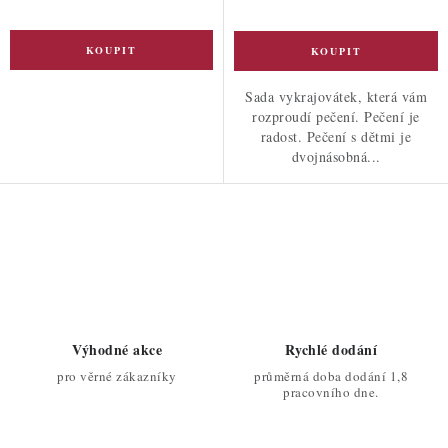
Sada vykrajovátek, která vám
rozproudí pečení. Pečení je
radost. Pečení s dětmi je
dvojnásobná...
O
v
l
á
d
Výhodné akce
Rychlé dodání
a
pro věrné zákazníky
průměrná doba dodání 1,8
c
pracovního dne.
í