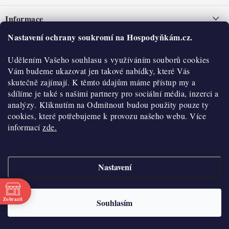
á
Informace
p
a
Nastavení ochrany soukromí na Hospodyňkám.cz.
Nepřevzetí zásilky na dobírku
O nás
t
Obchodní podmínky
Udělením Vašeho souhlasu s využíváním souborů cookies
í
Historie
O nákupu
Vám budeme ukazovat jen takové nabídky, které Vás
Hodnocení obchodu
skutečně zajímají. K těmto údajům máme přístup my a
Kontakty
Reklamace a vratky
sdílíme je také s našimi partnery pro sociální média, inzerci a
Blog
analýzy. Kliknutím na Odmítnout budou použity pouze ty
cookies, které potřebujeme k provozu našeho webu. Více
Moje objednávka
Výdejní místa
informací
zde.
Podmínky ochrany osobních údajů
Cookies
Nastavení
Vydělávejte s námi
Copyright 2026
Hospodyňkám.cz
. Všechna práva vyhrazena.
Upravit nastavení
cookies
Velkoobchod
Zobrazit
Souhlasím
Vytvořil Shoptet
Doprava a platba