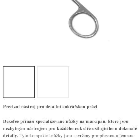
ZDRAVÉ PEČENÍ
DÁRKOVÉ POUKAZY
TÉMATICKÉ PRODUKTY
PROFI BALENÍ
NOVÉ ZBOŽÍ
ZNAČKY
Nepřevzetí zásilky na dobírku
Obchodní podmínky
Precizní nástroj pro detailní cukrářskou práci
Hodnocení obchodu
Blog
Moje objednávka
Podmínky ochrany osobních údajů
Dekofee přináší specializované nůžky na marcipán, které jsou
nezbytným nástrojem pro každého cukráře usilujícího o dokonalé
detaily.
Tyto kompaktní nůžky jsou navrženy pro přesnou a jemnou