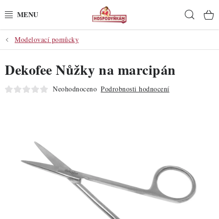
Přejít
Hleda
na
obsah
Modelovací pomůcky
POTŘEBY
Dekofee Nůžky na marcipán
POMŮCKY
Neohodnoceno
Podrobnosti hodnocení
SUROVINY
DEKORACE
PRO OSLAVY
DO KUCHYNĚ
POCHUTINY