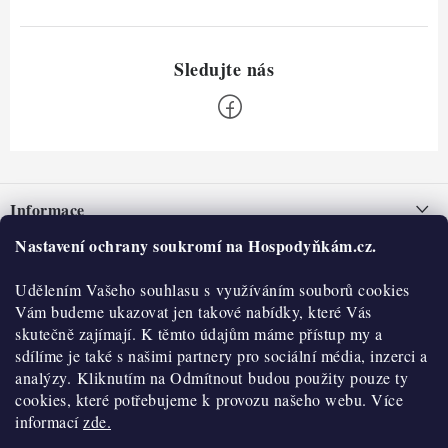
Z
á
Informace
p
a
Nastavení ochrany soukromí na Hospodyňkám.cz.
Nepřevzetí zásilky na dobírku
O nás
t
Obchodní podmínky
Udělením Vašeho souhlasu s využíváním souborů cookies
í
Historie
O nákupu
Vám budeme ukazovat jen takové nabídky, které Vás
Hodnocení obchodu
skutečně zajímají. K těmto údajům máme přístup my a
Kontakty
Reklamace a vratky
sdílíme je také s našimi partnery pro sociální média, inzerci a
Blog
analýzy. Kliknutím na Odmítnout budou použity pouze ty
cookies, které potřebujeme k provozu našeho webu. Více
Moje objednávka
Výdejní místa
informací
zde.
Podmínky ochrany osobních údajů