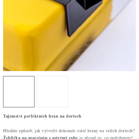
ZDRAVÉ PEČENÍ
DÁRKOVÉ POUKAZY
TÉMATICKÉ PRODUKTY
PROFI BALENÍ
NOVÉ ZBOŽÍ
ZNAČKY
Nepřevzetí zásilky na dobírku
Obchodní podmínky
Hodnocení obchodu
Blog
Moje objednávka
Tajemství perfektních hran na dortech
Podmínky ochrany osobních údajů
Hledáte způsob, jak vytvořit dokonale ostré hrany na vašich dortech?
Žehlička na marcipán s ostrými rohy
je přesně to, co potřebujete!