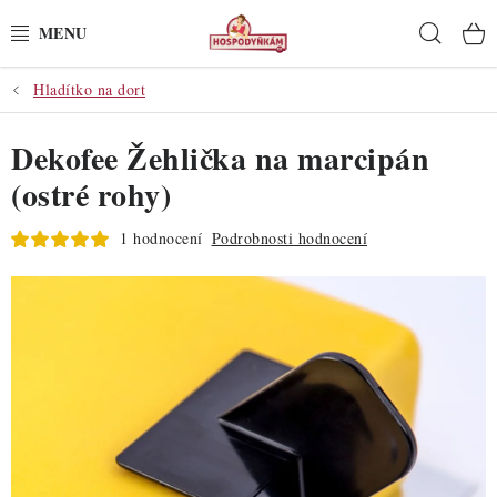
Přejít
Hleda
na
obsah
Hladítko na dort
POTŘEBY
Dekofee Žehlička na marcipán
POMŮCKY
(ostré rohy)
SUROVINY
1 hodnocení
Podrobnosti hodnocení
DEKORACE
PRO OSLAVY
DO KUCHYNĚ
POCHUTINY