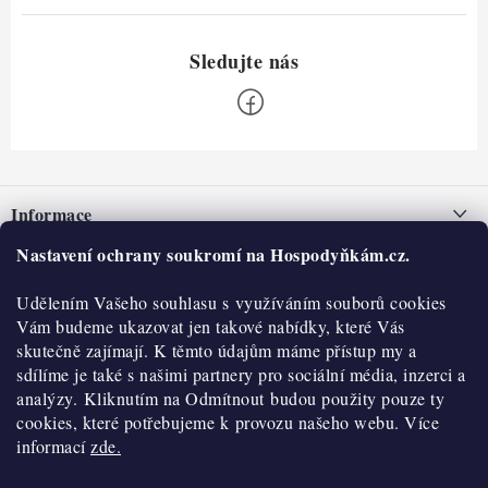
Z
á
Informace
p
a
Nastavení ochrany soukromí na Hospodyňkám.cz.
Nepřevzetí zásilky na dobírku
O nás
t
Obchodní podmínky
Udělením Vašeho souhlasu s využíváním souborů cookies
í
Historie
O nákupu
Vám budeme ukazovat jen takové nabídky, které Vás
Hodnocení obchodu
skutečně zajímají. K těmto údajům máme přístup my a
Kontakty
Reklamace a vratky
sdílíme je také s našimi partnery pro sociální média, inzerci a
Blog
analýzy. Kliknutím na Odmítnout budou použity pouze ty
cookies, které potřebujeme k provozu našeho webu. Více
Moje objednávka
Výdejní místa
informací
zde.
Podmínky ochrany osobních údajů
Cookies