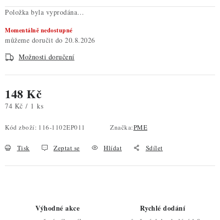
Položka byla vyprodána…
Momentálně nedostupné
20.8.2026
Možnosti doručení
148 Kč
Měrná cena:
74 Kč / 1 ks
Kód zboží:
116-1102EP011
Značka:
PME
Tisk
Zeptat se
Hlídat
Sdílet
Výhodné akce
Rychlé dodání