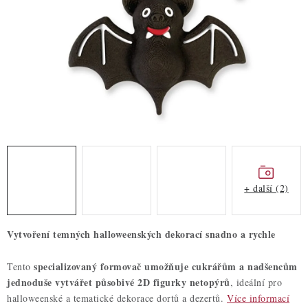
ZDRAVÉ PEČENÍ
DÁRKOVÉ POUKAZY
TÉMATICKÉ PRODUKTY
PROFI BALENÍ
NOVÉ ZBOŽÍ
ZNAČKY
+ další (2)
Nepřevzetí zásilky na dobírku
Obchodní podmínky
Vytvoření temných halloweenských dekorací snadno a rychle
Hodnocení obchodu
Blog
Moje objednávka
Podmínky ochrany osobních údajů
specializovaný formovač umožňuje cukrářům a nadšencům
Tento
jednoduše vytvářet působivé 2D figurky netopýrů
, ideální pro
halloweenské a tematické dekorace dortů a dezertů.
Více informací