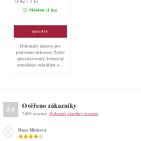
Měrná
74 Kč / 1 ks
cena:
(1 ks)
Skladem
Dokonalý nástroj pro
podzimní dekorace Tento
specializovaný formovač
umožňuje cukrářům a...
Ověřeno zákazníky
5.0
7409
recenzí.
Zobrazit všechny recenze
Hana Měrková