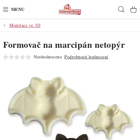
Přejít
Hleda
na
obsah
Modelace ve 3D
POTŘEBY
Formovač na marcipán netopýr
POMŮCKY
Neohodnoceno
Podrobnosti hodnocení
SUROVINY
DEKORACE
PRO OSLAVY
DO KUCHYNĚ
POCHUTINY