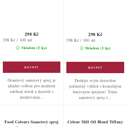
298 Kč
298 Kč
Měrná
298 Kč / 100 ml
Měrná
298 Kč / 100 ml
cena:
cena:
(3 ks)
(3 ks)
Skladem
Skladem
Oranžový sametový sprej je
Dodejte svým dezertům
ideální volbou pro moderní
jedinečný vzhled s kouzelným
zdobení dortů a dezertů s
barevným sprejem! Tento
atraktivním...
sametový sprej v...
Food Colours Sametový sprej
Colour Mill Oil Blend Tiffany