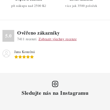
p
při nákupu nad 2500 Kč
více jak 3500 položek
i
s
u
Ověřeno zákazníky
5.0
7411
recenzí.
Zobrazit všechny recenze
Jana Konečná
Sledujte nás na Instagramu