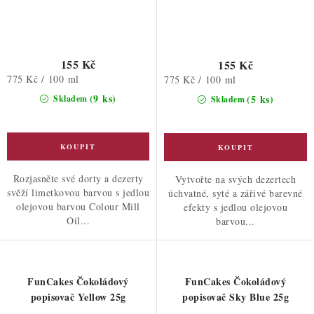
155 Kč
155 Kč
Měrná
775 Kč / 100 ml
Měrná
775 Kč / 100 ml
cena:
cena:
(9 ks)
(5 ks)
Skladem
Skladem
Rozjasněte své dorty a dezerty
Vytvořte na svých dezertech
svěží limetkovou barvou s jedlou
úchvatné, syté a zářivé barevné
olejovou barvou Colour Mill
efekty s jedlou olejovou
Oil...
barvou...
FunCakes Čokoládový
FunCakes Čokoládový
popisovač Yellow 25g
popisovač Sky Blue 25g