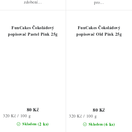
zdobení...
pro...
FunCakes Čokoládový
FunCakes Čokoládový
popisovač Pastel Pink 25g
popisovač Old Pink 25g
80 Kč
80 Kč
Měrná
320 Kč / 100 g
Měrná
320 Kč / 100 g
cena:
cena:
(2 ks)
(6 ks)
Skladem
Skladem