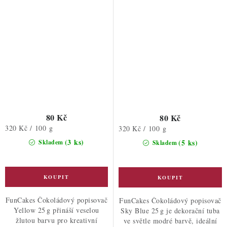
80 Kč
80 Kč
Měrná
320 Kč / 100 g
Měrná
320 Kč / 100 g
cena:
cena:
(3 ks)
(5 ks)
Skladem
Skladem
FunCakes Čokoládový popisovač
FunCakes Čokoládový popisovač
Yellow 25 g přináší veselou
Sky Blue 25 g je dekorační tuba
žlutou barvu pro kreativní
ve světle modré barvě, ideální