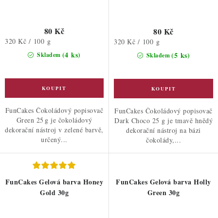
80 Kč
80 Kč
Měrná
320 Kč / 100 g
Měrná
320 Kč / 100 g
cena:
cena:
(4 ks)
(5 ks)
Skladem
Skladem
FunCakes Čokoládový popisovač
FunCakes Čokoládový popisovač
Green 25 g je čokoládový
Dark Choco 25 g je tmavě hnědý
dekorační nástroj v zelené barvě,
dekorační nástroj na bázi
určený...
čokolády,...
FunCakes Gelová barva Honey
FunCakes Gelová barva Holly
Gold 30g
Green 30g