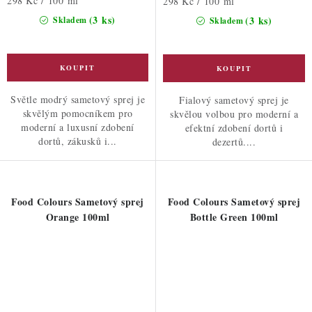
298 Kč / 100 ml
Měrná
298 Kč / 100 ml
cena:
cena:
(3 ks)
(3 ks)
Skladem
Skladem
Světle modrý sametový sprej je
Fialový sametový sprej je
skvělým pomocníkem pro
skvělou volbou pro moderní a
moderní a luxusní zdobení
efektní zdobení dortů i
dortů, zákusků i...
dezertů....
Food Colours Sametový sprej
Food Colours Sametový sprej
Orange 100ml
Bottle Green 100ml