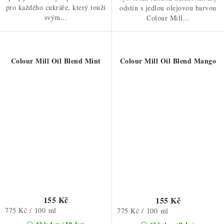
pro každého cukráře, který touží
odstín s jedlou olejovou barvou
svým...
Colour Mill...
Colour Mill Oil Blend Mint
Colour Mill Oil Blend Mango
155 Kč
155 Kč
Měrná
775 Kč / 100 ml
Měrná
775 Kč / 100 ml
cena:
cena: