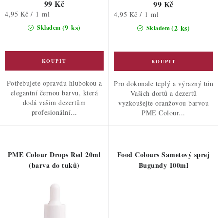
99 Kč
99 Kč
Měrná
4,95 Kč / 1 ml
Měrná
4,95 Kč / 1 ml
cena:
cena:
(9 ks)
(2 ks)
Skladem
Skladem
Potřebujete opravdu hlubokou a
Pro dokonale teplý a výrazný tón
elegantní černou barvu, která
Vašich dortů a dezertů
dodá vašim dezertům
vyzkoušejte oranžovou barvou
profesionální...
PME Colour...
PME Colour Drops Red 20ml
Food Colours Sametový sprej
(barva do tuků)
Bugundy 100ml