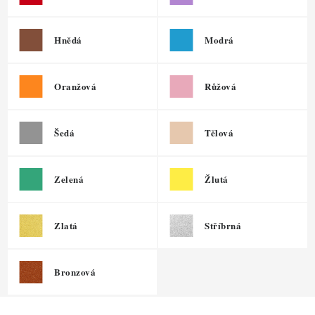
ZDRAVÉ PEČENÍ
DÁRKOVÉ POUKAZY
Hnědá
Modrá
TÉMATICKÉ PRODUKTY
Oranžová
Růžová
PROFI BALENÍ
Šedá
Tělová
NOVÉ ZBOŽÍ
Zelená
Žlutá
ZNAČKY
Nepřevzetí zásilky na dobírku
Obchodní podmínky
Zlatá
Stříbrná
Hodnocení obchodu
Blog
Moje objednávka
Podmínky ochrany osobních údajů
Bronzová