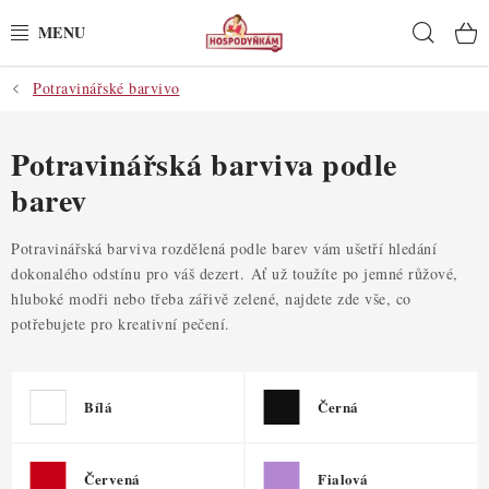
Přejít
Hleda
na
obsah
Potravinářské barvivo
POTŘEBY
POMŮCKY
Potravinářská barviva podle
barev
SUROVINY
Potravinářská barviva rozdělená podle barev vám ušetří hledání
DEKORACE
dokonalého odstínu pro váš dezert. Ať už toužíte po jemné růžové,
hluboké modři nebo třeba zářivě zelené, najdete zde vše, co
PRO OSLAVY
potřebujete pro kreativní pečení.
DO KUCHYNĚ
Bílá
Černá
POCHUTINY
Červená
Fialová