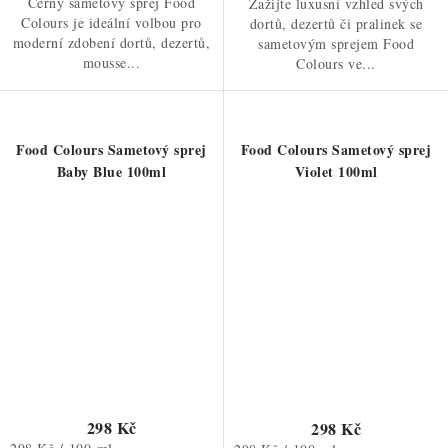
Černý sametový sprej Food
Zažijte luxusní vzhled svých
Colours je ideální volbou pro
dortů, dezertů či pralinek se
moderní zdobení dortů, dezertů,
sametovým sprejem Food
mousse...
Colours ve...
Food Colours Sametový sprej
Food Colours Sametový sprej
Baby Blue 100ml
Violet 100ml
298 Kč
298 Kč
Měrná