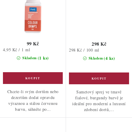
99 Kč
298 Kč
Měrná
4,95 Kč / 1 ml
Měrná
298 Kč / 100 ml
cena:
cena:
(1 ks)
(4 ks)
Skladem
Skladem
Chcete-li svým dortům nebo
Sametový sprej ve tmavě
dezertům dodat opravdu
fialové, burgundy barvě je
výraznou a stálou červenou
ideální pro moderní a luxusní
barvu, sáhněte po...
zdobení dortů,...