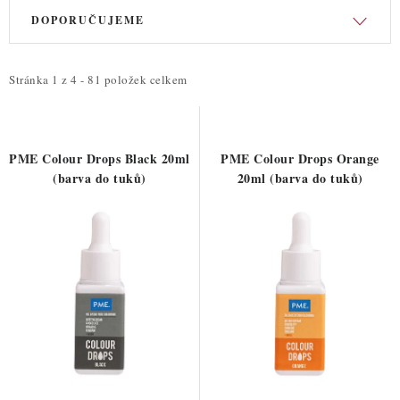
V
Ř
DOPORUČUJEME
ý
a
p
z
i
e
Stránka
1
z
4
-
81
položek celkem
s
n
p
í
r
p
PME Colour Drops Black 20ml
PME Colour Drops Orange
o
r
(barva do tuků)
20ml (barva do tuků)
d
o
u
d
k
u
t
k
ů
t
ů