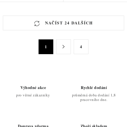
O
NAČÍST 24 DALŠÍCH
v
l
á
S
d
1
4
t
a
r
c
á
n
í
k
p
o
r
Výhodné akce
Rychlé dodání
v
v
pro věrné zákazníky
průměrná doba dodání 1,8
á
k
pracovního dne.
n
y
í
v
ý
Doprava zdarma
Zboží skladem