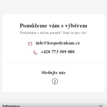
Pomůžeme vám s výběrem
Potřebujete s něčím poradit? Jsme tu pro vás!
info
@
hospodynkam.cz
+420 773 509 080
Z
á
Informace