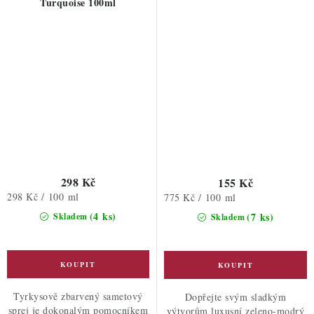
Turquoise 100ml
298 Kč
155 Kč
Měrná
298 Kč / 100 ml
Měrná
775 Kč / 100 ml
cena:
cena:
(4 ks)
(7 ks)
Skladem
Skladem
Tyrkysově zbarvený sametový
Dopřejte svým sladkým
sprej je dokonalým pomocníkem
výtvorům luxusní zeleno-modrý