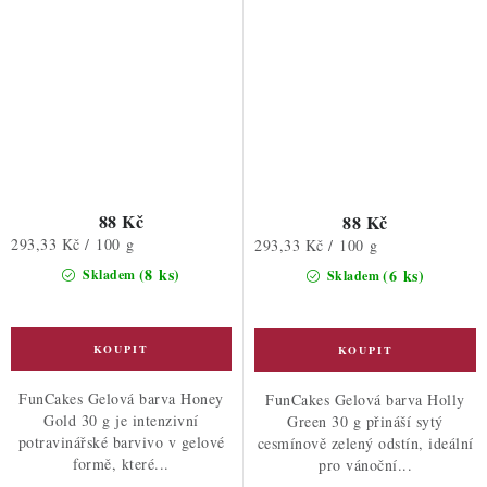
88 Kč
88 Kč
Měrná
293,33 Kč / 100 g
Měrná
293,33 Kč / 100 g
cena:
cena:
(8 ks)
(6 ks)
Skladem
Skladem
FunCakes Gelová barva Honey
FunCakes Gelová barva Holly
Gold 30 g je intenzivní
Green 30 g přináší sytý
potravinářské barvivo v gelové
cesmínově zelený odstín, ideální
formě, které...
pro vánoční...