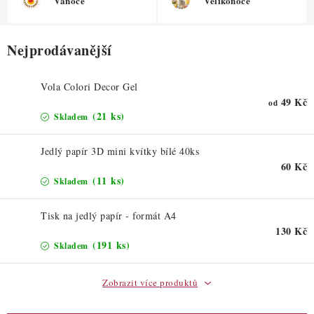
ZDRAVÉ PEČENÍ
Vánoce
Velikonoce
DÁRKOVÉ POUKAZY
Nejprodávanější
TÉMATICKÉ PRODUKTY
Vola Colori Decor Gel
49 Kč
od
PROFI BALENÍ
(21 ks)
Skladem
NOVÉ ZBOŽÍ
Jedlý papír 3D mini kvítky bílé 40ks
60 Kč
(11 ks)
Skladem
ZNAČKY
Tisk na jedlý papír - formát A4
Nepřevzetí zásilky na dobírku
Obchodní podmínky
130 Kč
(191 ks)
Hodnocení obchodu
Blog
Moje objednávka
Skladem
Podmínky ochrany osobních údajů
Zobrazit více produktů