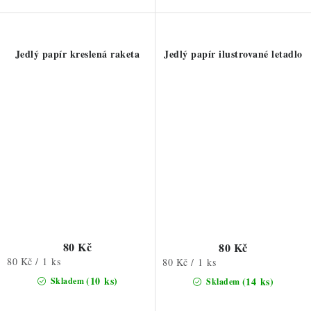
Jedlý papír kreslená raketa
Jedlý papír ilustrované letadlo
80 Kč
80 Kč
Měrná
80 Kč / 1 ks
Měrná
80 Kč / 1 ks
cena:
cena:
(10 ks)
(14 ks)
Skladem
Skladem