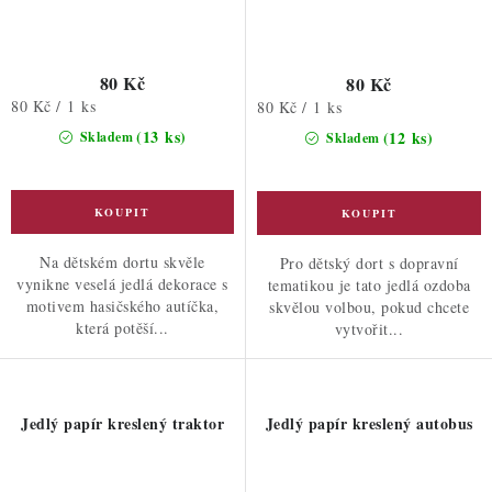
80 Kč
80 Kč
Měrná
80 Kč / 1 ks
Měrná
80 Kč / 1 ks
cena:
cena:
(13 ks)
(12 ks)
Skladem
Skladem
Na dětském dortu skvěle
Pro dětský dort s dopravní
vynikne veselá jedlá dekorace s
tematikou je tato jedlá ozdoba
motivem hasičského autíčka,
skvělou volbou, pokud chcete
která potěší...
vytvořit...
Jedlý papír kreslený traktor
Jedlý papír kreslený autobus