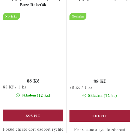
Buzz Rakeťák
Novinka
Novinka
88 Kč
88 Kč
Měrná
88 Kč / 1 ks
Měrná
88 Kč / 1 ks
cena:
cena:
(12 ks)
(12 ks)
Skladem
Skladem
Pokud chcete dort ozdobit rychle
Pro snadné a rychlé zdobení