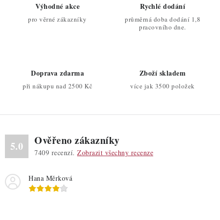
r
Výhodné akce
Rychlé dodání
v
v
pro věrné zákazníky
průměrná doba dodání 1,8
á
k
pracovního dne.
n
y
í
v
ý
Doprava zdarma
Zboží skladem
p
při nákupu nad 2500 Kč
více jak 3500 položek
i
s
u
Ověřeno zákazníky
5.0
7409
recenzí.
Zobrazit všechny recenze
Hana Měrková