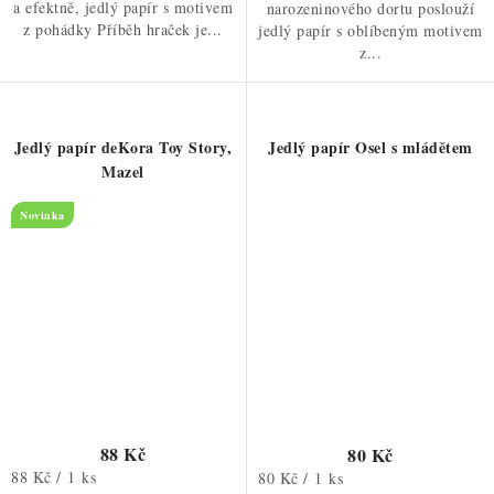
a efektně, jedlý papír s motivem
narozeninového dortu poslouží
z pohádky Příběh hraček je...
jedlý papír s oblíbeným motivem
z...
Jedlý papír deKora Toy Story,
Jedlý papír Osel s mládětem
Mazel
Novinka
88 Kč
80 Kč
Měrná
88 Kč / 1 ks
Měrná
80 Kč / 1 ks