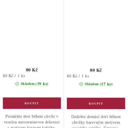
80 Kč
80 Kč
Měrná
80 Kč / 1 ks
Měrná
80 Kč / 1 ks
cena:
cena:
(39 ks)
(17 ks)
Skladem
Skladem
Proměňte dort během chvíle v
Ozdobte domácí dort během
veselou narozeninovou dekoraci
chvilky barevným motivem
s motivem barevné lodičky.
veselého autíčka. Červeno-