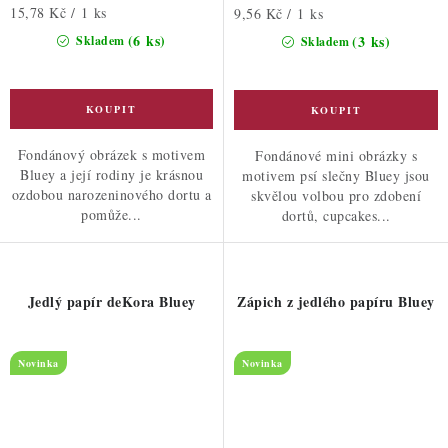
Měrná
15,78 Kč / 1 ks
Měrná
9,56 Kč / 1 ks
cena:
cena:
(6 ks)
(3 ks)
Skladem
Skladem
Fondánový obrázek s motivem
Fondánové mini obrázky s
Bluey a její rodiny je krásnou
motivem psí slečny Bluey jsou
ozdobou narozeninového dortu a
skvělou volbou pro zdobení
pomůže...
dortů, cupcakes...
Jedlý papír deKora Bluey
Zápich z jedlého papíru Bluey
Novinka
Novinka