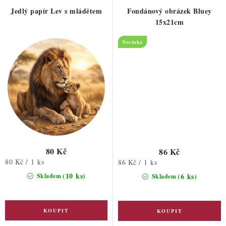
Jedlý papír Lev s mládětem
Fondánový obrázek Bluey
15x21cm
Novinka
80 Kč
86 Kč
Měrná
80 Kč / 1 ks
Měrná
86 Kč / 1 ks
cena:
cena:
(10 ks)
(6 ks)
Skladem
Skladem