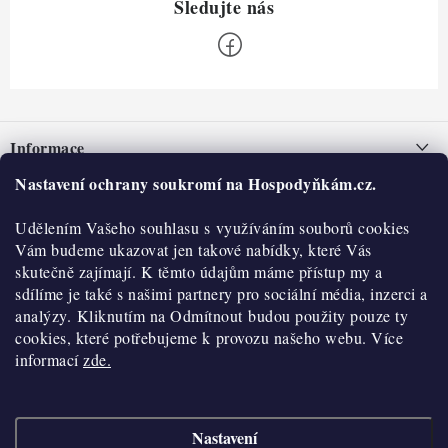
Z
á
Informace
p
a
Nastavení ochrany soukromí na Hospodyňkám.cz.
Nepřevzetí zásilky na dobírku
O nás
t
Obchodní podmínky
Udělením Vašeho souhlasu s využíváním souborů cookies
í
Historie
O nákupu
Vám budeme ukazovat jen takové nabídky, které Vás
Hodnocení obchodu
skutečně zajímají. K těmto údajům máme přístup my a
Kontakty
Reklamace a vratky
sdílíme je také s našimi partnery pro sociální média, inzerci a
Blog
analýzy. Kliknutím na Odmítnout budou použity pouze ty
cookies, které potřebujeme k provozu našeho webu. Více
Moje objednávka
Výdejní místa
informací
zde.
Podmínky ochrany osobních údajů
Cookies
Nastavení
Vydělávejte s námi