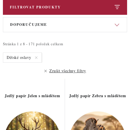
FILTROVAT PRODUKTY
V
Ř
DOPORUČUJEME
ý
a
p
z
i
e
Stránka
1
z
8
-
171
položek celkem
s
n
Dětské oslavy
p
í
r
p
Zrušit všechny filtry
o
r
d
o
u
d
Jedlý papír Jelen s mládětem
Jedlý papír Zebra s mládětem
k
u
t
k
ů
t
ů