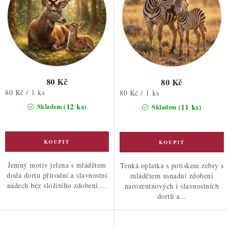
80 Kč
80 Kč
Měrná
80 Kč / 1 ks
Měrná
80 Kč / 1 ks
cena:
cena:
(12 ks)
(11 ks)
Skladem
Skladem
Jemný motiv jelena s mládětem
Tenká oplatka s potiskem zebry s
dodá dortu přírodní a slavnostní
mládětem usnadní zdobení
nádech bez složitého zdobení....
narozeninových i slavnostních
dortů a...