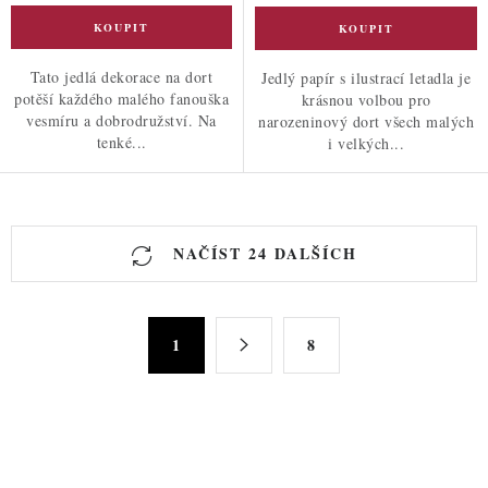
Tato jedlá dekorace na dort
Jedlý papír s ilustrací letadla je
potěší každého malého fanouška
krásnou volbou pro
vesmíru a dobrodružství. Na
narozeninový dort všech malých
tenké...
i velkých...
O
NAČÍST 24 DALŠÍCH
v
l
á
S
d
1
8
t
a
r
c
á
n
í
k
p
o