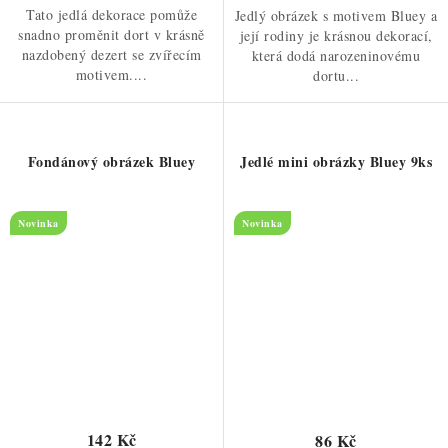
Tato jedlá dekorace pomůže
Jedlý obrázek s motivem Bluey a
snadno proměnit dort v krásně
její rodiny je krásnou dekorací,
nazdobený dezert se zvířecím
která dodá narozeninovému
motivem....
dortu...
Fondánový obrázek Bluey
Jedlé mini obrázky Bluey 9ks
Novinka
Novinka
142 Kč
86 Kč