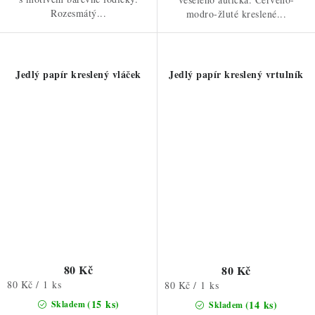
Rozesmátý...
modro-žluté kreslené...
Jedlý papír kreslený vláček
Jedlý papír kreslený vrtulník
80 Kč
80 Kč
Měrná
80 Kč / 1 ks
Měrná
80 Kč / 1 ks
cena:
cena:
(15 ks)
(14 ks)
Skladem
Skladem