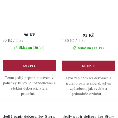
90 Kč
92 Kč
Měrná
90 Kč / 1 ks
Měrná
4,60 Kč / 1 ks
cena:
cena:
(20 ks)
(17 ks)
Skladem
Skladem
Tento jedlý papír s motivem z
Tyto zapichovací dekorace z
pohádky Bluey je jednoduchou a
jedlého papíru jsou skvělým
efektní dekorací, která
způsobem, jak rychle a
promění...
jednoduše ozdobit...
Jedlý papír deKora Toy Story,
Jedlý papír deKora Toy Story