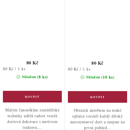
80 Kč
80 Kč
Měrná
80 Kč / 1 ks
Měrná
80 Kč / 1 ks
cena:
cena:
(8 ks)
(10 ks)
Skladem
Skladem
Malým fanouškům zemědělské
Obrázek autobusu na tenké
techniky udělá radost veselá
oplatce rozzáří každý dětský
dortová dekorace s motivem
narozeninový dort a zaujme na
traktoru,...
první pohled...