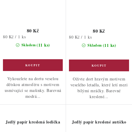
80 Kč
80 Kč
Měrná
80 Kč / 1 ks
Měrná
80 Kč / 1 ks
cena:
cena:
(11 ks)
(11 ks)
Skladem
Skladem
Vykouzlete na dortu veselou
Oživte dort hravým motivem
dětskou atmosféru s motivem
veselého letadla, které letí mezi
usmívající se mašinky. Barevná
bílými mráčky. Barevné
modrá...
kreslené...
Jedlý papír kreslená lodička
Jedlý papír kreslené autíčko