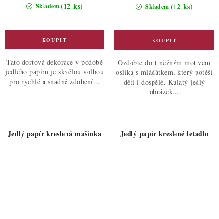
cena:
cena:
(12 ks)
(12 ks)
Skladem
Skladem
Tato dortová dekorace v podobě
Ozdobte dort něžným motivem
jedlého papíru je skvělou volbou
oslíka s mláďátkem, který potěší
pro rychlé a snadné zdobení...
děti i dospělé. Kulatý jedlý
obrázek...
Jedlý papír kreslená mašinka
Jedlý papír kreslené letadlo