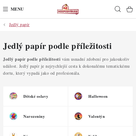
Přejít
Hleda
na
obsah
Jedlý papír
POTŘEBY
POMŮCKY
Jedlý papír podle příležitosti
SUROVINY
Jedlý papír podle příležitosti
vám usnadní zdobení pro jakoukoliv
událost. Jedlý papír je nejrychlejší cesta k dokonalému tematickému
dortu, který vypadá jako od profesionála.
DEKORACE
PRO OSLAVY
Dětské oslavy
Halloween
DO KUCHYNĚ
Narozeniny
Valentýn
POCHUTINY