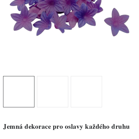
ZDRAVÉ PEČENÍ
DÁRKOVÉ POUKAZY
TÉMATICKÉ PRODUKTY
PROFI BALENÍ
NOVÉ ZBOŽÍ
ZNAČKY
Nepřevzetí zásilky na dobírku
Obchodní podmínky
Hodnocení obchodu
Blog
Moje objednávka
Podmínky ochrany osobních údajů
Jemná dekorace pro oslavy každého druhu