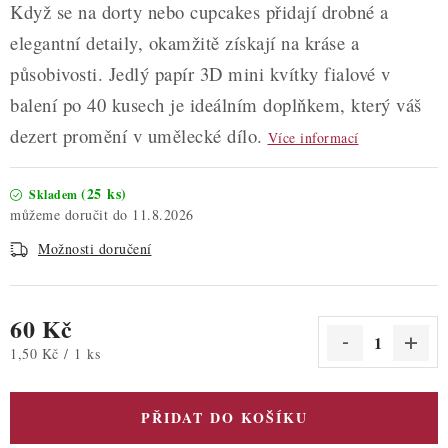
Když se na dorty nebo cupcakes přidají drobné a
elegantní detaily, okamžitě získají na kráse a
působivosti. Jedlý papír 3D mini kvítky fialové v
balení po 40 kusech je ideálním doplňkem, který váš
dezert promění v umělecké dílo.
Více informací
(25 ks)
Skladem
11.8.2026
Možnosti doručení
60 Kč
Měrná cena:
1,50 Kč / 1 ks
PŘIDAT DO KOŠÍKU