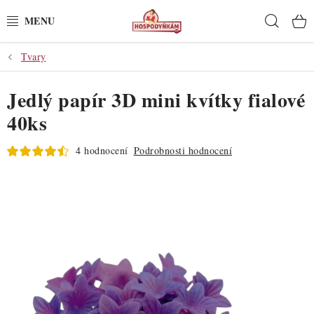
Přejít
Hleda
na
obsah
Tvary
POTŘEBY
Jedlý papír 3D mini kvítky fialové
POMŮCKY
40ks
SUROVINY
4 hodnocení
Podrobnosti hodnocení
DEKORACE
PRO OSLAVY
DO KUCHYNĚ
POCHUTINY