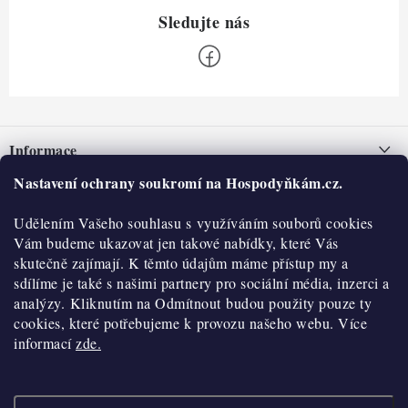
Z
á
Informace
p
a
Nastavení ochrany soukromí na Hospodyňkám.cz.
Nepřevzetí zásilky na dobírku
O nás
t
Obchodní podmínky
Udělením Vašeho souhlasu s využíváním souborů cookies
í
Historie
O nákupu
Vám budeme ukazovat jen takové nabídky, které Vás
Hodnocení obchodu
skutečně zajímají. K těmto údajům máme přístup my a
Kontakty
Reklamace a vratky
sdílíme je také s našimi partnery pro sociální média, inzerci a
Blog
analýzy. Kliknutím na Odmítnout budou použity pouze ty
cookies, které potřebujeme k provozu našeho webu. Více
Moje objednávka
Výdejní místa
informací
zde.
Podmínky ochrany osobních údajů
Cookies