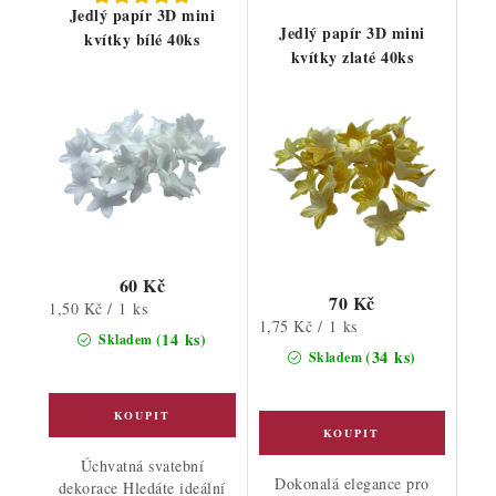
Jedlý papír 3D mini
Jedlý papír 3D mini
kvítky bílé 40ks
kvítky zlaté 40ks
60 Kč
70 Kč
Měrná
1,50 Kč / 1 ks
Měrná
1,75 Kč / 1 ks
cena:
(14 ks)
Skladem
cena:
(34 ks)
Skladem
Úchvatná svatební
Dokonalá elegance pro
dekorace Hledáte ideální