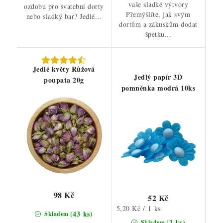
vaše sladké výtvory
ozdobu pro svatební dorty
Přemýšlíte, jak svým
nebo sladký bar? Jedlé...
dortům a zákuskům dodat
špetku...
Jedlé květy Růžová
Jedlý papír 3D
poupata 20g
pomněnka modrá 10ks
98 Kč
52 Kč
Měrná
5,20 Kč / 1 ks
(43 ks)
Skladem
cena:
(2 ks)
Skladem