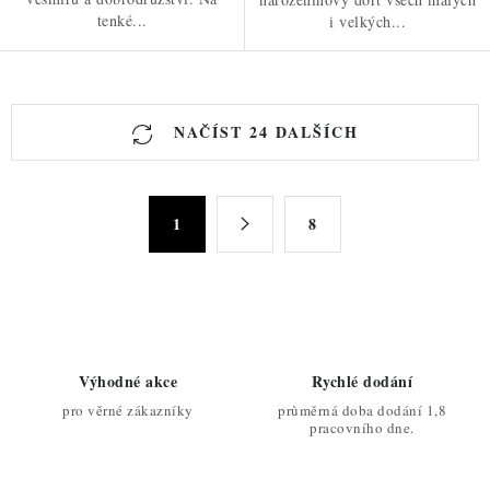
tenké...
i velkých...
O
NAČÍST 24 DALŠÍCH
v
l
á
S
d
1
8
t
a
r
c
á
n
í
k
p
o
r
Výhodné akce
Rychlé dodání
v
v
pro věrné zákazníky
průměrná doba dodání 1,8
á
k
pracovního dne.
n
y
í
v