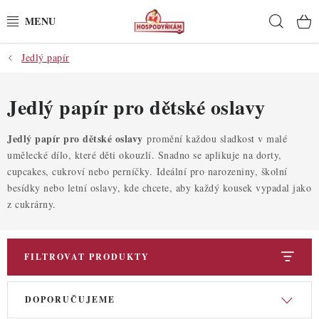
Přejít
Hleda
na
obsah
Jedlý papír
POTŘEBY
POMŮCKY
Jedlý papír pro dětské oslavy
SUROVINY
Jedlý papír pro dětské oslavy
promění každou sladkost v malé
umělecké dílo, které děti okouzlí. Snadno se aplikuje na dorty,
cupcakes, cukroví nebo perníčky. Ideální pro narozeniny, školní
DEKORACE
besídky nebo letní oslavy, kde chcete, aby každý kousek vypadal jako
z cukrárny.
PRO OSLAVY
DO KUCHYNĚ
FILTROVAT PRODUKTY
POCHUTINY
V
Ř
DOPORUČUJEME
ý
a