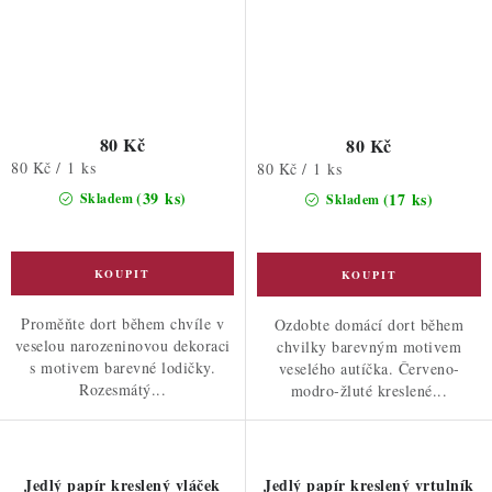
80 Kč
80 Kč
Měrná
80 Kč / 1 ks
Měrná
80 Kč / 1 ks
cena:
cena:
(39 ks)
(17 ks)
Skladem
Skladem
Proměňte dort během chvíle v
Ozdobte domácí dort během
veselou narozeninovou dekoraci
chvilky barevným motivem
s motivem barevné lodičky.
veselého autíčka. Červeno-
Rozesmátý...
modro-žluté kreslené...
Jedlý papír kreslený vláček
Jedlý papír kreslený vrtulník