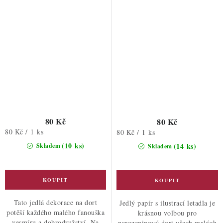
80 Kč
80 Kč
Měrná
80 Kč / 1 ks
Měrná
80 Kč / 1 ks
cena:
cena:
(10 ks)
(14 ks)
Skladem
Skladem
Tato jedlá dekorace na dort
Jedlý papír s ilustrací letadla je
potěší každého malého fanouška
krásnou volbou pro
vesmíru a dobrodružství. Na
narozeninový dort všech malých