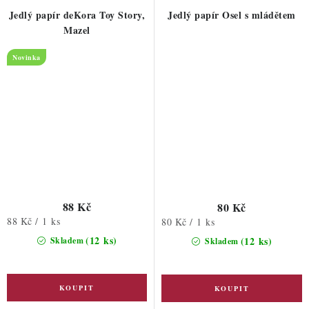
Jedlý papír deKora Toy Story,
Jedlý papír Osel s mládětem
Mazel
Novinka
88 Kč
80 Kč
Měrná
88 Kč / 1 ks
Měrná
80 Kč / 1 ks
cena:
cena:
(12 ks)
(12 ks)
Skladem
Skladem