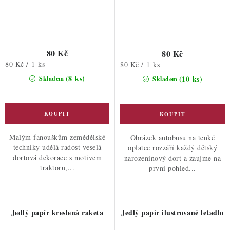
80 Kč
80 Kč
Měrná
80 Kč / 1 ks
Měrná
80 Kč / 1 ks
cena:
cena:
(8 ks)
(10 ks)
Skladem
Skladem
Malým fanouškům zemědělské
Obrázek autobusu na tenké
techniky udělá radost veselá
oplatce rozzáří každý dětský
dortová dekorace s motivem
narozeninový dort a zaujme na
traktoru,...
první pohled...
Jedlý papír kreslená raketa
Jedlý papír ilustrované letadlo