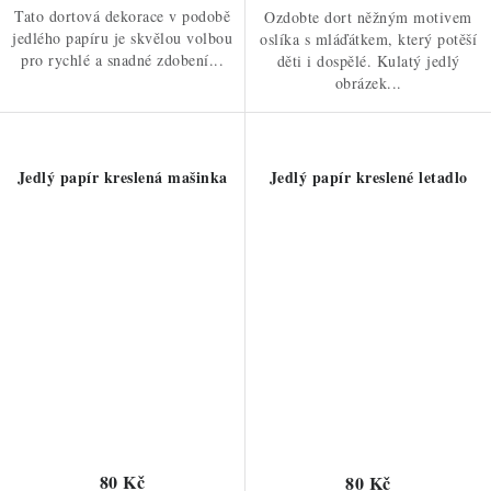
Tato dortová dekorace v podobě
Ozdobte dort něžným motivem
jedlého papíru je skvělou volbou
oslíka s mláďátkem, který potěší
pro rychlé a snadné zdobení...
děti i dospělé. Kulatý jedlý
obrázek...
Jedlý papír kreslená mašinka
Jedlý papír kreslené letadlo
80 Kč
80 Kč