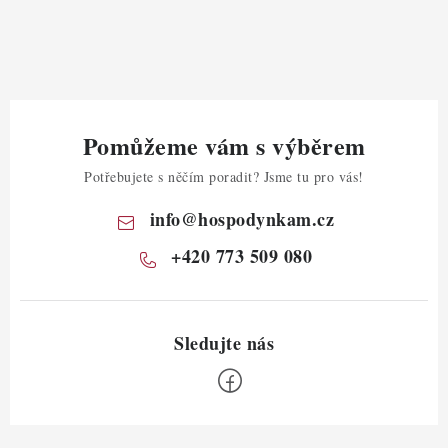
Pomůžeme vám s výběrem
Potřebujete s něčím poradit? Jsme tu pro vás!
info
@
hospodynkam.cz
+420 773 509 080
Z