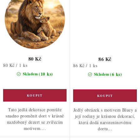
80 Kč
86 Kč
Měrná
80 Kč / 1 ks
Měrná
86 Kč / 1 ks
cena:
cena:
(10 ks)
(6 ks)
Skladem
Skladem
Tato jedlá dekorace pomůže
Jedlý obrázek s motivem Bluey a
snadno proměnit dort v krásně
její rodiny je krásnou dekorací,
nazdobený dezert se zvířecím
která dodá narozeninovému
motivem....
dortu...