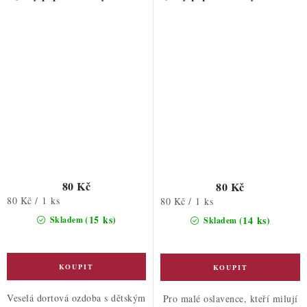
80 Kč
80 Kč
Měrná
80 Kč / 1 ks
Měrná
80 Kč / 1 ks
cena:
cena:
(15 ks)
(14 ks)
Skladem
Skladem
Veselá dortová ozdoba s dětským
Pro malé oslavence, kteří milují