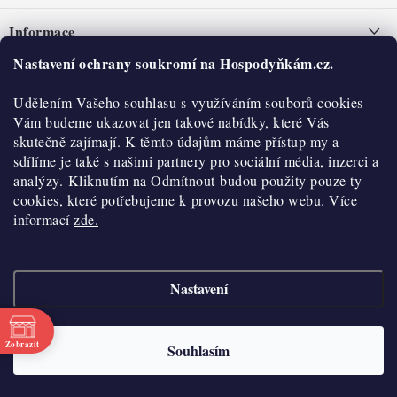
á
Informace
p
a
Nastavení ochrany soukromí na Hospodyňkám.cz.
Nepřevzetí zásilky na dobírku
O nás
t
Obchodní podmínky
Udělením Vašeho souhlasu s využíváním souborů cookies
í
Historie
O nákupu
Vám budeme ukazovat jen takové nabídky, které Vás
Hodnocení obchodu
skutečně zajímají. K těmto údajům máme přístup my a
Kontakty
Reklamace a vratky
sdílíme je také s našimi partnery pro sociální média, inzerci a
Blog
analýzy. Kliknutím na Odmítnout budou použity pouze ty
cookies, které potřebujeme k provozu našeho webu. Více
Moje objednávka
Výdejní místa
informací
zde.
Podmínky ochrany osobních údajů
Cookies
Nastavení
Vydělávejte s námi
Copyright 2026
Hospodyňkám.cz
. Všechna práva vyhrazena.
Upravit nastavení
cookies
Velkoobchod
Zobrazit
Souhlasím
Vytvořil Shoptet
Doprava a platba