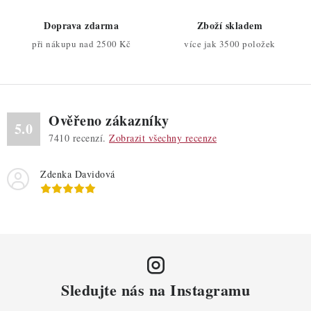
ý
Doprava zdarma
Zboží skladem
p
při nákupu nad 2500 Kč
více jak 3500 položek
i
s
u
Ověřeno zákazníky
5.0
7410
recenzí.
Zobrazit všechny recenze
Zdenka Davidová
Sledujte nás na Instagramu