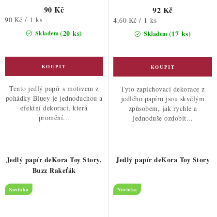
90 Kč
92 Kč
Měrná
90 Kč / 1 ks
Měrná
4,60 Kč / 1 ks
cena:
cena:
(20 ks)
(17 ks)
Skladem
Skladem
Tento jedlý papír s motivem z
Tyto zapichovací dekorace z
pohádky Bluey je jednoduchou a
jedlého papíru jsou skvělým
efektní dekorací, která
způsobem, jak rychle a
promění...
jednoduše ozdobit...
Jedlý papír deKora Toy Story,
Jedlý papír deKora Toy Story
Buzz Rakeťák
Novinka
Novinka