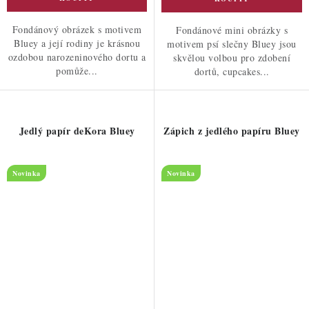
Fondánový obrázek s motivem
Fondánové mini obrázky s
Bluey a její rodiny je krásnou
motivem psí slečny Bluey jsou
ozdobou narozeninového dortu a
skvělou volbou pro zdobení
pomůže...
dortů, cupcakes...
Jedlý papír deKora Bluey
Zápich z jedlého papíru Bluey
Novinka
Novinka