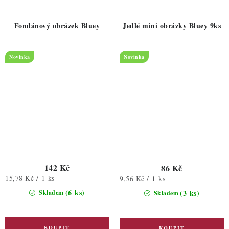
Fondánový obrázek Bluey
Jedlé mini obrázky Bluey 9ks
Novinka
Novinka
142 Kč
86 Kč
Měrná
15,78 Kč / 1 ks
Měrná
9,56 Kč / 1 ks
cena:
cena:
(6 ks)
(3 ks)
Skladem
Skladem