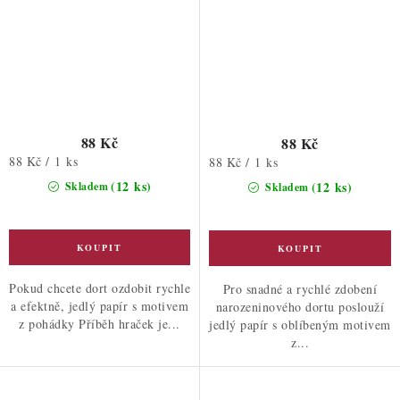
88 Kč
88 Kč
Měrná
88 Kč / 1 ks
Měrná
88 Kč / 1 ks
cena:
cena:
(12 ks)
(12 ks)
Skladem
Skladem
Pokud chcete dort ozdobit rychle
Pro snadné a rychlé zdobení
a efektně, jedlý papír s motivem
narozeninového dortu poslouží
z pohádky Příběh hraček je...
jedlý papír s oblíbeným motivem
z...