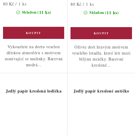
Měrná
80 Kč / 1 ks
Měrná
80 Kč / 1 ks
cena:
cena:
(11 ks)
(11 ks)
Skladem
Skladem
Vykouzlete na dortu veselou
Oživte dort hravým motivem
dětskou atmosféru s motivem
veselého letadla, které letí mezi
usmívající se mašinky. Barevná
bílými mráčky. Barevné
modrá...
kreslené...
Jedlý papír kreslená lodička
Jedlý papír kreslené autíčko