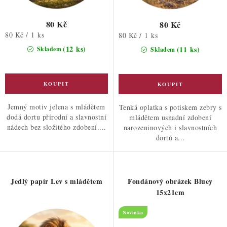
80 Kč
80 Kč
Měrná
80 Kč / 1 ks
Měrná
80 Kč / 1 ks
cena:
cena:
(12 ks)
(11 ks)
Skladem
Skladem
Jemný motiv jelena s mládětem
Tenká oplatka s potiskem zebry s
dodá dortu přírodní a slavnostní
mládětem usnadní zdobení
nádech bez složitého zdobení....
narozeninových i slavnostních
dortů a...
Jedlý papír Lev s mládětem
Fondánový obrázek Bluey
15x21cm
Novinka