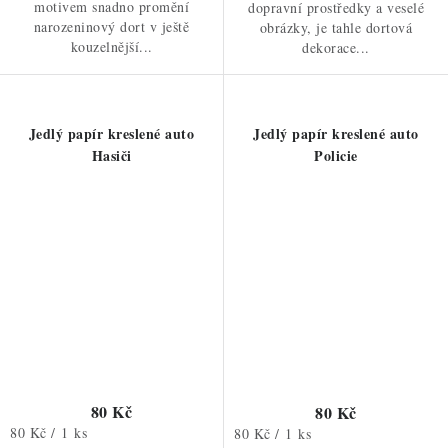
motivem snadno promění
dopravní prostředky a veselé
narozeninový dort v ještě
obrázky, je tahle dortová
kouzelnější...
dekorace...
Jedlý papír kreslené auto
Jedlý papír kreslené auto
Hasiči
Policie
80 Kč
80 Kč
Měrná
80 Kč / 1 ks
Měrná
80 Kč / 1 ks