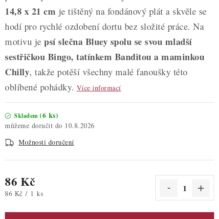
14,8 x 21 cm
je tištěný na fondánový plát a skvěle se
hodí pro rychlé ozdobení dortu bez složité práce. Na
psí slečna Bluey spolu se svou mladší
motivu je
sestřičkou Bingo, tatínkem Banditou a maminkou
Chilly
, takže potěší všechny malé fanoušky této
oblíbené pohádky.
Více informací
(6 ks)
Skladem
10.8.2026
Možnosti doručení
86 Kč
Měrná cena:
86 Kč / 1 ks