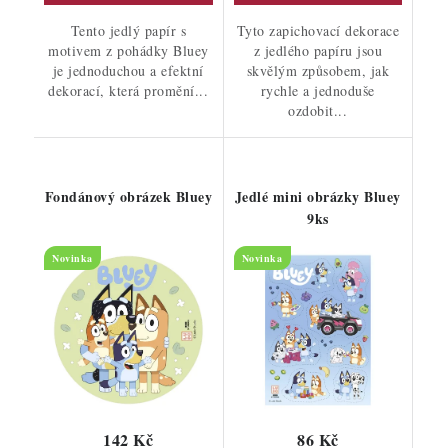
Tento jedlý papír s
Tyto zapichovací dekorace
motivem z pohádky Bluey
z jedlého papíru jsou
je jednoduchou a efektní
skvělým způsobem, jak
dekorací, která promění...
rychle a jednoduše
ozdobit...
Fondánový obrázek Bluey
Jedlé mini obrázky Bluey
9ks
Novinka
Novinka
142 Kč
86 Kč