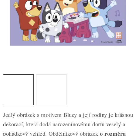
ZDRAVÉ PEČENÍ
DÁRKOVÉ POUKAZY
TÉMATICKÉ PRODUKTY
PROFI BALENÍ
NOVÉ ZBOŽÍ
ZNAČKY
Nepřevzetí zásilky na dobírku
Obchodní podmínky
Hodnocení obchodu
Blog
Moje objednávka
Jedlý obrázek s motivem Bluey a její rodiny je krásnou
Podmínky ochrany osobních údajů
dekorací, která dodá narozeninovému dortu veselý a
o rozměru
pohádkový vzhled. Obdélníkový obrázek