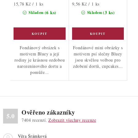
Měrná
Měrná
15,78 Kč / 1 ks
9,56 Kč / 1 ks
cena:
cena:
(6 ks)
(3 ks)
Skladem
Skladem
Fondánový obrázek s
Fondánové mini obrázky s
motivem Bluey a její
motivem psí slečny Bluey
rodiny je krásnou ozdobou
jsou skvělou volbou pro
narozeninového dortu a
zdobení dortů, cupcakes...
pomůže...
Ověřeno zákazníky
5.0
7404
recenzí.
Zobrazit všechny recenze
Věra Šrámková