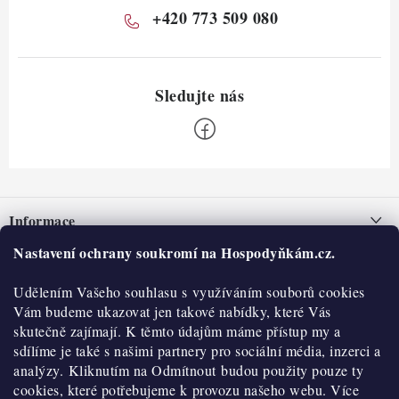
+420 773 509 080
Z
á
Informace
p
a
Nastavení ochrany soukromí na Hospodyňkám.cz.
Nepřevzetí zásilky na dobírku
O nás
t
Obchodní podmínky
Udělením Vašeho souhlasu s využíváním souborů cookies
í
Historie
O nákupu
Vám budeme ukazovat jen takové nabídky, které Vás
Hodnocení obchodu
skutečně zajímají. K těmto údajům máme přístup my a
Kontakty
Reklamace a vratky
sdílíme je také s našimi partnery pro sociální média, inzerci a
Blog
analýzy. Kliknutím na Odmítnout budou použity pouze ty
cookies, které potřebujeme k provozu našeho webu. Více
Moje objednávka
Výdejní místa