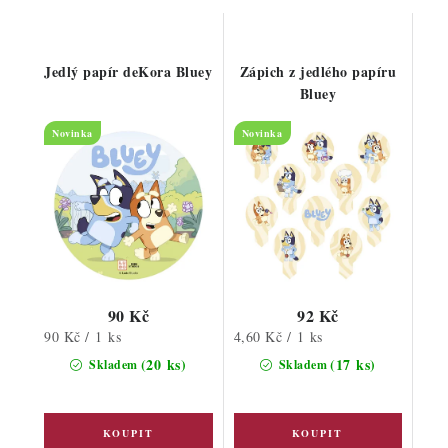
Jedlý papír deKora Bluey
Zápich z jedlého papíru
Bluey
Novinka
Novinka
90 Kč
92 Kč
Měrná
Měrná
90 Kč / 1 ks
4,60 Kč / 1 ks
cena:
cena:
(20 ks)
(17 ks)
Skladem
Skladem