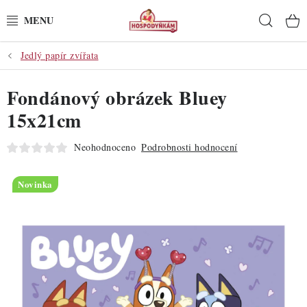
Přejít
Hleda
na
obsah
Jedlý papír zvířata
POTŘEBY
Fondánový obrázek Bluey
POMŮCKY
15x21cm
SUROVINY
Neohodnoceno
Podrobnosti hodnocení
DEKORACE
Novinka
PRO OSLAVY
DO KUCHYNĚ
POCHUTINY