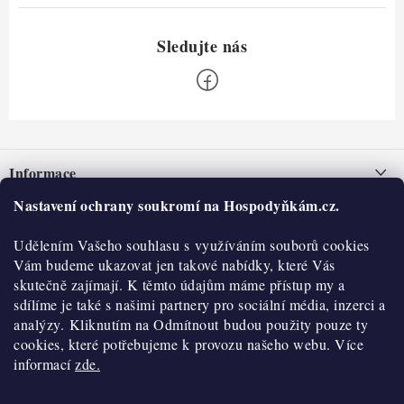
Z
á
Informace
p
a
Nastavení ochrany soukromí na Hospodyňkám.cz.
Nepřevzetí zásilky na dobírku
O nás
t
Obchodní podmínky
Udělením Vašeho souhlasu s využíváním souborů cookies
í
Historie
O nákupu
Vám budeme ukazovat jen takové nabídky, které Vás
Hodnocení obchodu
skutečně zajímají. K těmto údajům máme přístup my a
Kontakty
Reklamace a vratky
sdílíme je také s našimi partnery pro sociální média, inzerci a
Blog
analýzy. Kliknutím na Odmítnout budou použity pouze ty
cookies, které potřebujeme k provozu našeho webu. Více
Moje objednávka
Výdejní místa
informací
zde.
Podmínky ochrany osobních údajů
Cookies