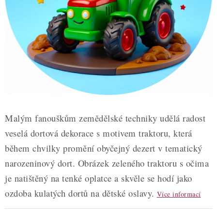
ZDRAVÉ PEČENÍ
DÁRKOVÉ POUKAZY
TÉMATICKÉ PRODUKTY
PROFI BALENÍ
NOVÉ ZBOŽÍ
Malým fanouškům zemědělské techniky udělá radost
ZNAČKY
veselá dortová dekorace s motivem traktoru, která
během chvilky promění obyčejný dezert v tematický
Nepřevzetí zásilky na dobírku
Obchodní podmínky
narozeninový dort. Obrázek zeleného traktoru s očima
Hodnocení obchodu
Blog
Moje objednávka
je natištěný na tenké oplatce a skvěle se hodí jako
Podmínky ochrany osobních údajů
ozdoba kulatých dortů na dětské oslavy.
Více informací