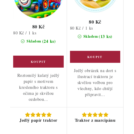
80 Kč
80 Kč
Měrná
80 Kč / 1 ks
Měrná
80 Kč / 1 ks
cena:
(13 ks)
Skladem
cena:
(24 ks)
Skladem
Jedlý obrázek na dort s
Roztomilý kulatý jedlý
ilustrací traktoru je
papír s motivem
skvělou volbou pro
kresleného traktoru s
všechny, kdo chtějí
očima je skvělou
připravit...
ozdobou...
Jedlý papír traktor
Traktor z marcipánu