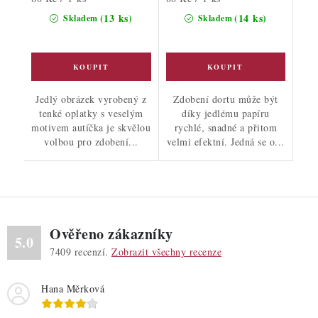
cena:
cena:
(13 ks)
(14 ks)
Skladem
Skladem
Jedlý obrázek vyrobený z
Zdobení dortu může být
tenké oplatky s veselým
díky jedlému papíru
motivem autíčka je skvělou
rychlé, snadné a přitom
volbou pro zdobení...
velmi efektní. Jedná se o...
Ověřeno zákazníky
5.0
7409
recenzí.
Zobrazit všechny recenze
Hana Měrková