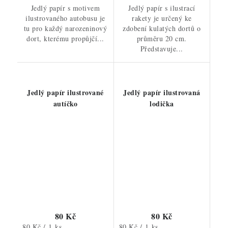
Jedlý papír s motivem
Jedlý papír s ilustrací
ilustrovaného autobusu je
rakety je určený ke
tu pro každý narozeninový
zdobení kulatých dortů o
dort, kterému propůjčí...
průměru 20 cm.
Představuje...
Jedlý papír ilustrované
Jedlý papír ilustrovaná
autíčko
lodička
80 Kč
80 Kč
Měrná
Měrná
80 Kč / 1 ks
80 Kč / 1 ks