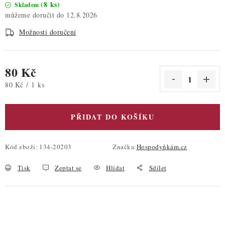
(8 ks)
Skladem
12.8.2026
Možnosti doručení
80 Kč
Měrná cena:
80 Kč / 1 ks
PŘIDAT DO KOŠÍKU
Kód zboží:
134-20203
Značka:
Hospodyňkám.cz
Tisk
Zeptat se
Hlídat
Sdílet