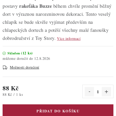
rakeťáka Buzze
postavy
během chvíle promění běžný
dort v výraznou narozeninovou dekoraci. Tento veselý
chlapík se bude skvěle vyjímat především na
chlapeckých dortech a potěší všechny malé fanoušky
dobrodružství z Toy Story.
Více informací
(12 ks)
Skladem
12.8.2026
Možnosti doručení
88 Kč
Měrná cena:
88 Kč / 1 ks
PŘIDAT DO KOŠÍKU