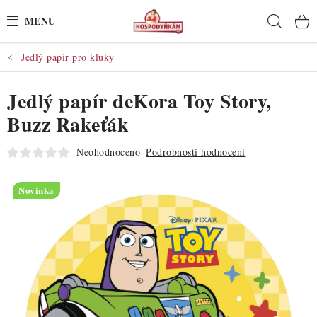
Přejít
Hleda
na
obsah
Jedlý papír pro kluky
POTŘEBY
Jedlý papír deKora Toy Story,
POMŮCKY
Buzz Rakeťák
SUROVINY
Neohodnoceno
Podrobnosti hodnocení
DEKORACE
Novinka
PRO OSLAVY
DO KUCHYNĚ
POCHUTINY