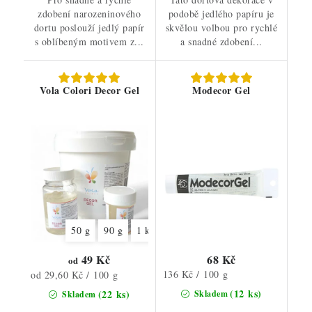
zdobení narozeninového
podobě jedlého papíru je
dortu poslouží jedlý papír
skvělou volbou pro rychlé
s oblíbeným motivem z...
a snadné zdobení...
Vola Colori Decor Gel
Modecor Gel
50 g
90 g
1 kg
49 Kč
68 Kč
od
Měrná
Měrná
136 Kč / 100 g
od 29,60 Kč / 100 g
cena:
cena:
(12 ks)
(22 ks)
Skladem
Skladem