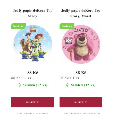
Jedlý papír deKora Toy
Jedlý papír deKora Toy
Story
Story, Mazel
Novinka
Novinka
88 Kč
88 Kč
Měrná
Měrná
88 Kč / 1 ks
88 Kč / 1 ks
cena:
cena:
(12 ks)
(12 ks)
Skladem
Skladem
Pro snadné a rychlé
Tato dortová dekorace v