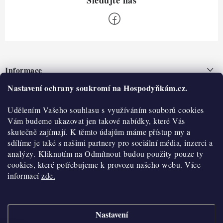
Z
á
Informace
p
a
Nastavení ochrany soukromí na Hospodyňkám.cz.
Nepřevzetí zásilky na dobírku
O nás
t
Obchodní podmínky
Udělením Vašeho souhlasu s využíváním souborů cookies
í
Historie
O nákupu
Vám budeme ukazovat jen takové nabídky, které Vás
Hodnocení obchodu
skutečně zajímají. K těmto údajům máme přístup my a
Kontakty
Reklamace a vratky
sdílíme je také s našimi partnery pro sociální média, inzerci a
Blog
analýzy. Kliknutím na Odmítnout budou použity pouze ty
cookies, které potřebujeme k provozu našeho webu. Více
Moje objednávka
Výdejní místa
informací
zde.
Podmínky ochrany osobních údajů
Cookies
Nastavení
Vydělávejte s námi