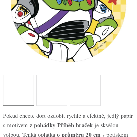
ZDRAVÉ PEČENÍ
DÁRKOVÉ POUKAZY
TÉMATICKÉ PRODUKTY
PROFI BALENÍ
NOVÉ ZBOŽÍ
ZNAČKY
Nepřevzetí zásilky na dobírku
Obchodní podmínky
Hodnocení obchodu
Blog
Moje objednávka
Pokud chcete dort ozdobit rychle a efektně, jedlý papír
Podmínky ochrany osobních údajů
z pohádky Příběh hraček
s motivem
je skvělou
o průměru 20 cm
volbou. Tenká oplatka
s potiskem