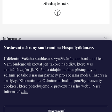
Z
á
Informace
p
a
Nastavení ochrany soukromí na Hospodyňkám.cz.
Nepřevzetí zásilky na dobírku
O nás
t
Obchodní podmínky
Udělením Vašeho souhlasu s využíváním souborů cookies
í
Historie
O nákupu
Vám budeme ukazovat jen takové nabídky, které Vás
Hodnocení obchodu
skutečně zajímají. K těmto údajům máme přístup my a
Kontakty
Reklamace a vratky
sdílíme je také s našimi partnery pro sociální média, inzerci a
Blog
analýzy. Kliknutím na Odmítnout budou použity pouze ty
cookies, které potřebujeme k provozu našeho webu. Více
Moje objednávka
Výdejní místa
informací
zde.
Podmínky ochrany osobních údajů
Cookies
Nastavení
Vydělávejte s námi