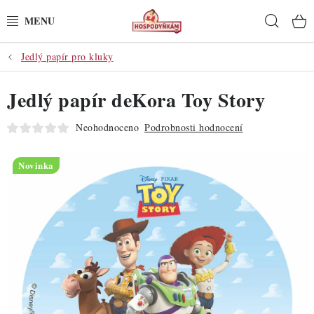
Přejít
Hleda
na
obsah
Jedlý papír pro kluky
POTŘEBY
Jedlý papír deKora Toy Story
POMŮCKY
Neohodnoceno
Podrobnosti hodnocení
SUROVINY
Novinka
DEKORACE
PRO OSLAVY
DO KUCHYNĚ
POCHUTINY