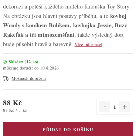
dekoraci a potěší každého malého fanouška Toy Story.
kovboj
Na obrázku jsou hlavní postavy příběhu, a to
Woody s koníkem Bulíkem, kovbojka Jessie, Buzz
Rakeťák a tři mimozemšťani
, takže výsledný dort
bude působit hravě a barevně.
Více informací
(12 ks)
Skladem
10.8.2026
Možnosti doručení
88 Kč
Měrná cena:
88 Kč / 1 ks
PŘIDAT DO KOŠÍKU