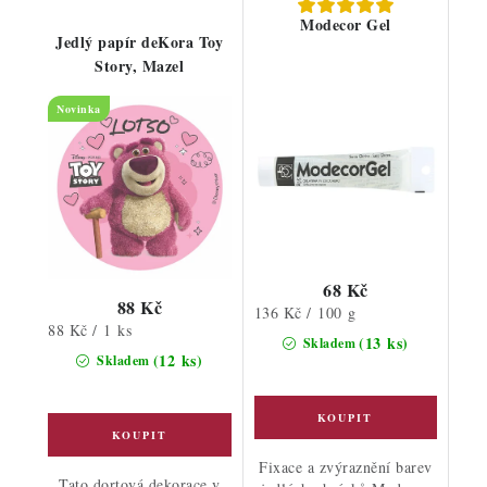
Modecor Gel
Jedlý papír deKora Toy
Story, Mazel
Novinka
68 Kč
88 Kč
Měrná
136 Kč / 100 g
Měrná
88 Kč / 1 ks
cena:
(13 ks)
Skladem
cena:
(12 ks)
Skladem
Fixace a zvýraznění barev
Tato dortová dekorace v