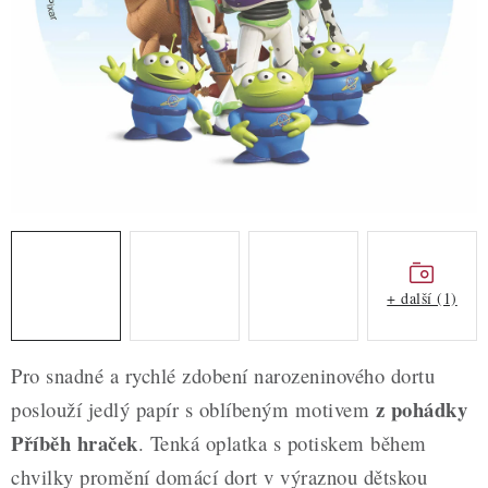
ZDRAVÉ PEČENÍ
DÁRKOVÉ POUKAZY
TÉMATICKÉ PRODUKTY
PROFI BALENÍ
NOVÉ ZBOŽÍ
ZNAČKY
+ další (1)
Nepřevzetí zásilky na dobírku
Obchodní podmínky
Pro snadné a rychlé zdobení narozeninového dortu
Hodnocení obchodu
Blog
Moje objednávka
z pohádky
poslouží jedlý papír s oblíbeným motivem
Podmínky ochrany osobních údajů
Příběh hraček
. Tenká oplatka s potiskem během
chvilky promění domácí dort v výraznou dětskou