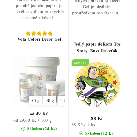
jedlých obrázků Modecor
podobě jedlého papíru je
Gel je ideálním
skvělou volbou pro rychlé
prostředkem pro fixaci a...
a snadné zdobení...
Vola Colori Decor Gel
Jedlý papír deKora Toy
Story, Buzz Rakeťák
Novinka
50 g
90 g
1 kg
49 Kč
od
88 Kč
Měrná
od 29,60 Kč / 100 g
Měrná
88 Kč / 1 ks
cena:
(24 ks)
Skladem
cena:
(12 ks)
Skladem