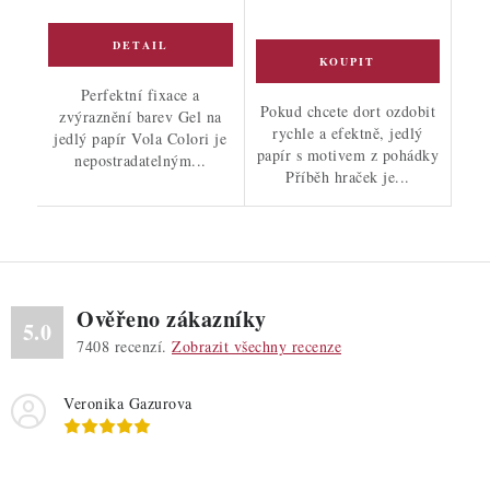
Perfektní fixace a
Pokud chcete dort ozdobit
zvýraznění barev Gel na
rychle a efektně, jedlý
jedlý papír Vola Colori je
papír s motivem z pohádky
nepostradatelným...
Příběh hraček je...
Ověřeno zákazníky
5.0
7408
recenzí.
Zobrazit všechny recenze
Veronika Gazurova