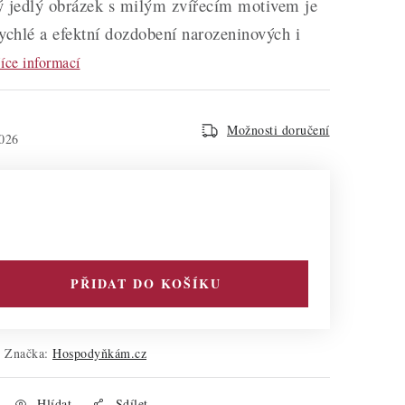
tý jedlý obrázek s milým zvířecím motivem je
ychlé a efektní dozdobení narozeninových i
íce informací
Možnosti doručení
026
PŘIDAT DO KOŠÍKU
Značka:
Hospodyňkám.cz
Hlídat
Sdílet