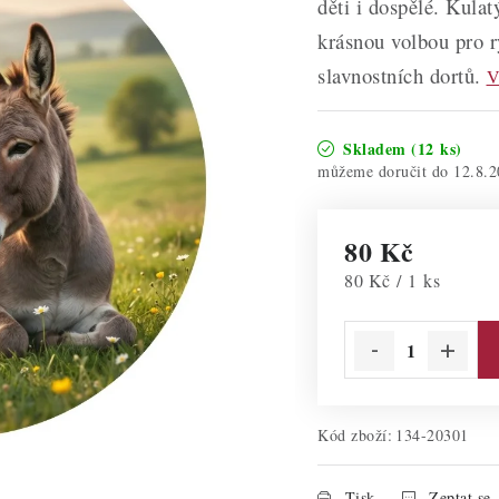
děti i dospělé. Kula
krásnou volbou pro r
slavnostních dortů.
V
Skladem
(12 ks)
12.8.2
80 Kč
Měrná cena:
80 Kč / 1 ks
Kód zboží:
134-20301
Tisk
Zeptat se