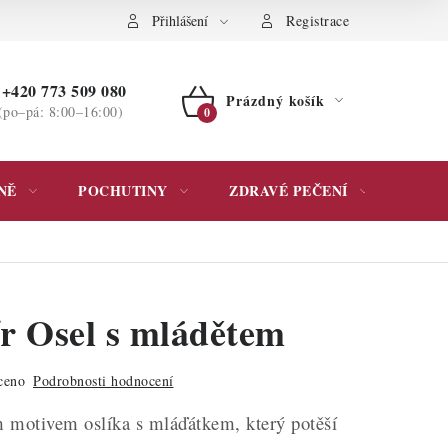
ochrany osobních údajů
Přihlášení
Registrace
+420 773 509 080
Prázdný košík
(po–pá: 8:00–16:00)
NÁKUPNÍ
KOŠÍK
NĚ
POCHUTINY
ZDRAVÉ PEČENÍ
DÁR
ír Osel s mládětem
ceno
Podrobnosti hodnocení
 motivem oslíka s mláďátkem, který potěší