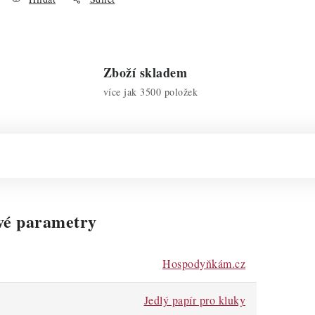
Zboží skladem
více jak 3500 položek
vé parametry
Hospodyňkám.cz
Jedlý papír pro kluky