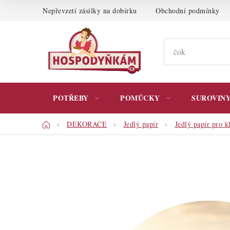
Přejít
Nepřevzetí zásilky na dobírku
Obchodní podmínky
na
obsah
POTŘEBY
POMŮCKY
SUROVIN
Domů
DEKORACE
Jedlý papír
Jedlý papír pro k