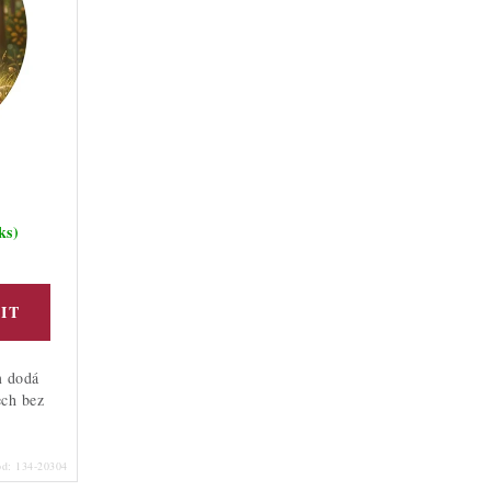
ks)
m dodá
ech bez
ód:
134-20304