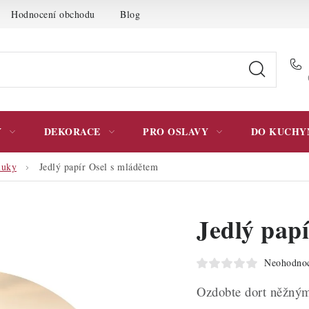
Hodnocení obchodu
Blog
Moje objednávka
Podmínky 
Y
DEKORACE
PRO OSLAVY
DO KUCHY
luky
Jedlý papír Osel s mládětem
Jedlý pap
Neohodno
Ozdobte dort něžným