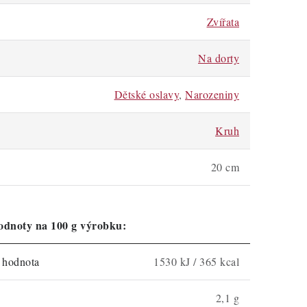
Zvířata
Na dorty
Dětské oslavy
,
Narozeniny
Kruh
20 cm
odnoty na 100 g výrobku:
á hodnota
1530 kJ / 365 kcal
2,1 g