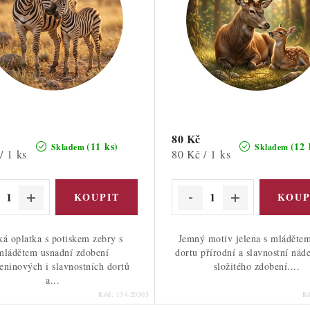
80 Kč
(11 ks)
(12 
Skladem
Skladem
Měrná
/ 1 ks
80 Kč / 1 ks
cena:
ká oplatka s potiskem zebry s
Jemný motiv jelena s mláděte
mládětem usnadní zdobení
dortu přírodní a slavnostní nád
eninových i slavnostních dortů
složitého zdobení....
a...
Kód:
134-20303
K