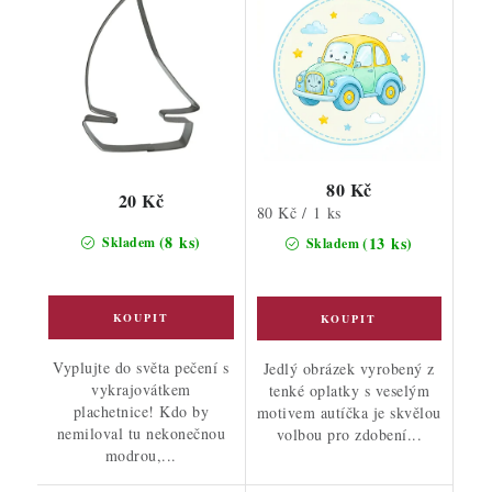
80 Kč
20 Kč
Měrná
80 Kč / 1 ks
cena:
(8 ks)
(13 ks)
Skladem
Skladem
Vyplujte do světa pečení s
Jedlý obrázek vyrobený z
vykrajovátkem
tenké oplatky s veselým
plachetnice! Kdo by
motivem autíčka je skvělou
nemiloval tu nekonečnou
volbou pro zdobení...
modrou,...