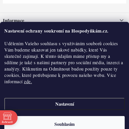
Z
á
Informace
p
a
Nastavení ochrany soukromí na Hospodyňkám.cz.
Nepřevzetí zásilky na dobírku
O nás
t
Obchodní podmínky
Udělením Vašeho souhlasu s využíváním souborů cookies
í
Historie
O nákupu
Vám budeme ukazovat jen takové nabídky, které Vás
Hodnocení obchodu
skutečně zajímají. K těmto údajům máme přístup my a
Kontakty
Reklamace a vratky
sdílíme je také s našimi partnery pro sociální média, inzerci a
Blog
analýzy. Kliknutím na Odmítnout budou použity pouze ty
cookies, které potřebujeme k provozu našeho webu. Více
Moje objednávka
Výdejní místa
informací
zde.
Podmínky ochrany osobních údajů
Cookies
Nastavení
Vydělávejte s námi
Copyright 2026
Hospodyňkám.cz
. Všechna práva vyhrazena.
Upravit nastavení
cookies
Velkoobchod
Zobrazit
Souhlasím
Vytvořil Shoptet