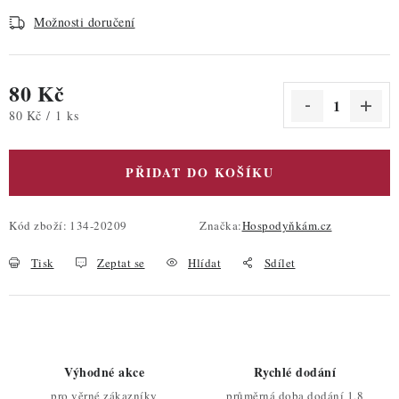
Možnosti doručení
80 Kč
Měrná cena:
80 Kč / 1 ks
PŘIDAT DO KOŠÍKU
Kód zboží:
134-20209
Značka:
Hospodyňkám.cz
Tisk
Zeptat se
Hlídat
Sdílet
Výhodné akce
Rychlé dodání
pro věrné zákazníky
průměrná doba dodání 1,8