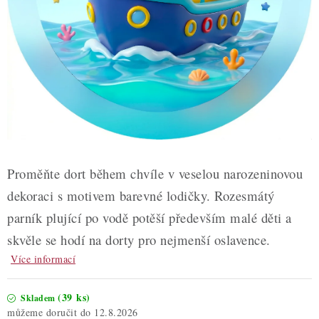
ZDRAVÉ PEČENÍ
DÁRKOVÉ POUKAZY
TÉMATICKÉ PRODUKTY
PROFI BALENÍ
NOVÉ ZBOŽÍ
Proměňte dort během chvíle v veselou narozeninovou
ZNAČKY
dekoraci s motivem barevné lodičky. Rozesmátý
parník plující po vodě potěší především malé děti a
Nepřevzetí zásilky na dobírku
Obchodní podmínky
skvěle se hodí na dorty pro nejmenší oslavence.
Hodnocení obchodu
Blog
Moje objednávka
Více informací
Podmínky ochrany osobních údajů
(39 ks)
Skladem
12.8.2026