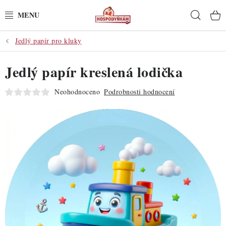
Přejít
Hleda
na
obsah
Jedlý papír pro kluky
POTŘEBY
Jedlý papír kreslená lodička
POMŮCKY
Neohodnoceno
Podrobnosti hodnocení
SUROVINY
DEKORACE
PRO OSLAVY
DO KUCHYNĚ
POCHUTINY