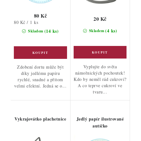
80 Kč
20 Kč
Měrná
80 Kč / 1 ks
cena:
(4 ks)
(14 ks)
Skladem
Skladem
Vyplujte do světa
Zdobení dortu může být
námořnických pochoutek!
díky jedlému papíru
Kdo by neměl rád cukroví?
rychlé, snadné a přitom
A co teprve cukroví ve
velmi efektní. Jedná se o...
tvaru...
Vykrajovátko plachetnice
Jedlý papír ilustrované
autíčko