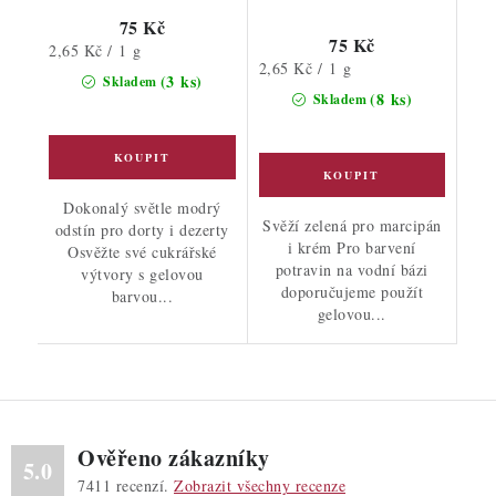
75 Kč
75 Kč
Měrná
2,65 Kč / 1 g
Měrná
2,65 Kč / 1 g
cena:
(3 ks)
Skladem
cena:
(8 ks)
Skladem
Dokonalý světle modrý
Svěží zelená pro marcipán
odstín pro dorty i dezerty
i krém Pro barvení
Osvěžte své cukrářské
potravin na vodní bázi
výtvory s gelovou
doporučujeme použít
barvou...
gelovou...
Ověřeno zákazníky
5.0
7411
recenzí.
Zobrazit všechny recenze