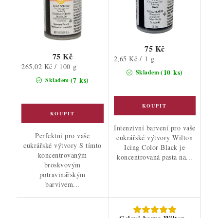
75 Kč
75 Kč
Měrná
2,65 Kč / 1 g
Měrná
265,02 Kč / 100 g
cena:
(10 ks)
Skladem
cena:
(7 ks)
Skladem
Intenzivní barvení pro vaše
Perfektní pro vaše
cukrářské výtvory Wilton
cukrářské výtvory S tímto
Icing Color Black je
koncentrovaným
koncentrovaná pasta na...
broskvovým
potravinářským
barvivem...