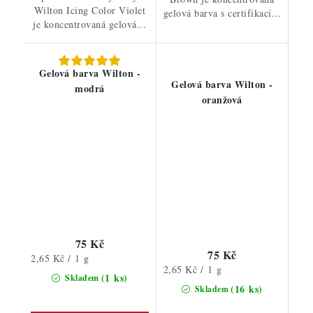
Wilton Icing Color Violet
gelová barva s certifikací...
je koncentrovaná gelová...
Gelová barva Wilton -
Gelová barva Wilton -
modrá
oranžová
75 Kč
75 Kč
Měrná
2,65 Kč / 1 g
Měrná
2,65 Kč / 1 g
cena:
(1 ks)
Skladem
cena:
(16 ks)
Skladem