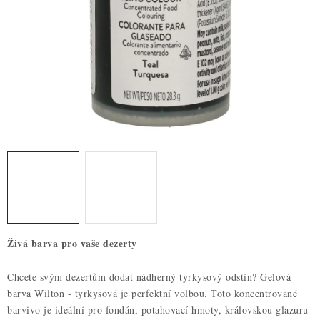
ZDRAVÉ PEČENÍ
DÁRKOVÉ POUKAZY
TÉMATICKÉ PRODUKTY
PROFI BALENÍ
NOVÉ ZBOŽÍ
ZNAČKY
Nepřevzetí zásilky na dobírku
Obchodní podmínky
Živá barva pro vaše dezerty
Hodnocení obchodu
Blog
Moje objednávka
Podmínky ochrany osobních údajů
Chcete svým dezertům dodat nádherný tyrkysový odstín? Gelová
barva Wilton - tyrkysová je perfektní volbou. Toto koncentrované
barvivo je ideální pro fondán, potahovací hmoty, královskou glazuru