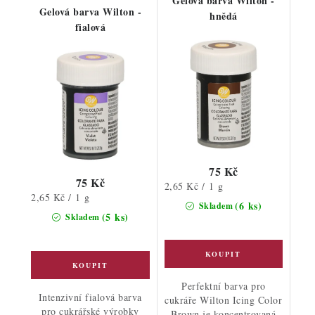
Gelová barva Wilton -
Gelová barva Wilton -
hnědá
fialová
75 Kč
75 Kč
Měrná
2,65 Kč / 1 g
Měrná
2,65 Kč / 1 g
cena:
(6 ks)
Skladem
cena:
(5 ks)
Skladem
Perfektní barva pro
Intenzivní fialová barva
cukráře Wilton Icing Color
pro cukrářské výrobky
Brown je koncentrovaná