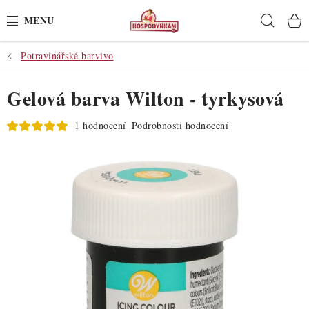
Přejít
Hleda
na
obsah
Potravinářské barvivo
POTŘEBY
Gelová barva Wilton - tyrkysová
POMŮCKY
1 hodnocení
Podrobnosti hodnocení
SUROVINY
DEKORACE
PRO OSLAVY
DO KUCHYNĚ
POCHUTINY