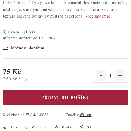
i různá těsta. Díky vysoké koncentrovanosti dosáhnete požadovaného
odstínu již s malým množstvím barviva, což znamená, že chuť a
textura barvené potraviny zůstane nedotčena.
Více informací
(1 ks)
Skladem
12.8.2026
Možnosti doručení
75 Kč
Měrná cena:
2,65 Kč / 1 g
PŘIDAT DO KOŠÍKU
Kód zboží:
127-04-0-0038
Značka:
Wilton
Tisk
Zeptat se
Hlídat
Sdílet