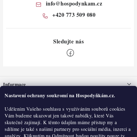
info
@
hospodynkam.cz
+420 773 509 080
Z
á
Informace
p
a
Nastavení ochrany soukromí na Hospodyňkám.cz.
Nepřevzetí zásilky na dobírku
O nás
t
Obchodní podmínky
Udělením Vašeho souhlasu s využíváním souborů cookies
í
Historie
O nákupu
Vám budeme ukazovat jen takové nabídky, které Vás
Hodnocení obchodu
skutečně zajímají. K těmto údajům máme přístup my a
Kontakty
Reklamace a vratky
sdílíme je také s našimi partnery pro sociální média, inzerci a
Blog
analýzy. Kliknutím na Odmítnout budou použity pouze ty