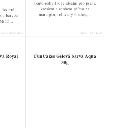
Tento jedlý fix je ideální pro psaní,
kreslení a zdobení přímo na
a dezertů
marcipán, rolovaný fondán,...
lou barvou
Mint!...
:
127-CMO20MNT
Kód:
168-11229
va Royal
FunCakes Gelová barva Aqua
30g