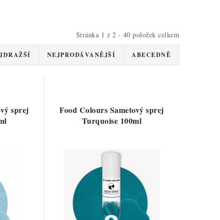
Stránka
1
z
2
-
40
položek celkem
JDRAŽŠÍ
NEJPRODÁVANĚJŠÍ
ABECEDNĚ
vý sprej
Food Colours Sametový sprej
ml
Turquoise 100ml