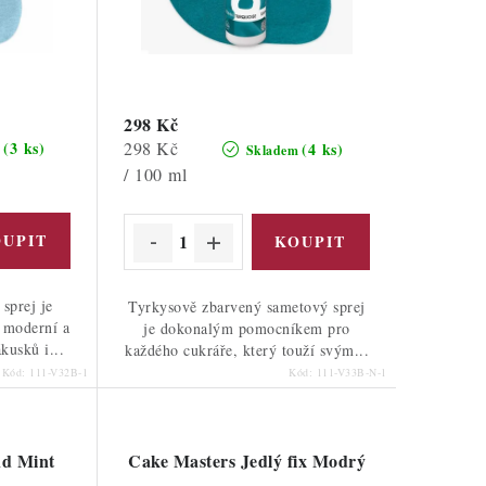
298 Kč
Měrná
298 Kč
(3 ks)
(4 ks)
m
Skladem
cena:
/ 100 ml
sprej je
Tyrkysově zbarvený sametový sprej
 moderní a
je dokonalým pomocníkem pro
kusků i...
každého cukráře, který touží svým...
Kód:
111-V32B-1
Kód:
111-V33B-N-1
nd Mint
Cake Masters Jedlý fix Modrý