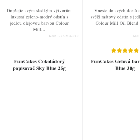
Dopřejte svým sladkým výtvorům
Vneste do svých dortů 
luxusní zeleno-modrý odstín s
svěží mátový odstín s jed
jedlou olejovou barvou Colour
Colour Mill Oil Blend 
Mill...
Kód:
127-CMO20TIF
Kód
FunCakes Čokoládový
FunCakes Gelová bar
popisovač Sky Blue 25g
Blue 30g