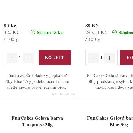
80 Kč
88 Kč
Měrná
Měrná
320 Kč
293,33 Kč
(5 ks)
Skladem
Sklade
cena:
cena:
/ 100 g
/ 100 g
FunCakes Čokoládový popisovač
FunCakes Gelová barva R
Sky Blue 25 g je dekorační tuba ve
30 g představuje sytou 
světle modré barvě, ideální pro...
modř, která dodá vaš
Kód:
127-F57020
FunCakes Gelová barva
FunCakes Gelová ba
Turquoise 30g
Blue 30g