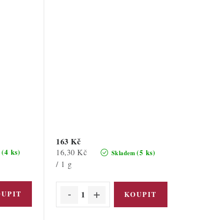
163 Kč
Měrná
16,30 Kč
(4 ks)
(5 ks)
m
Skladem
cena:
/ 1 g