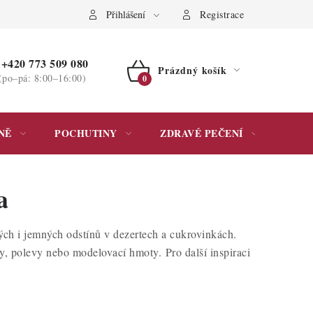
ochrany osobních údajů
Přihlášení
Registrace
+420 773 509 080
Prázdný košík
(po–pá: 8:00–16:00)
NÁKUPNÍ
KOŠÍK
NĚ
POCHUTINY
ZDRAVÉ PEČENÍ
DÁR
a
ých i jemných odstínů v dezertech a cukrovinkách.
nky, polevy nebo modelovací hmoty.
Pro další inspiraci