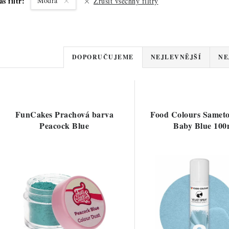
áš filtr:
Modrá
Zrušit všechny filtry
Ř
DOPORUČUJEME
NEJLEVNĚJŠÍ
NE
a
V
z
ý
e
FunCakes Prachová barva
Food Colours Sameto
p
Peacock Blue
Baby Blue 100
n
í
s
p
p
r
r
o
o