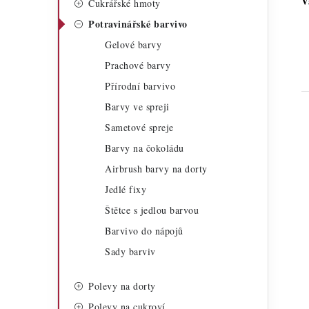
V
Cukrářské hmoty
a
r
Potravinářské barvivo
n
i
Gelové barvy
n
e
Prachové barvy
í
Přírodní barvivo
Barvy ve spreji
p
Sametové spreje
a
Barvy na čokoládu
n
Airbrush barvy na dorty
e
Jedlé fixy
i
Štětce s jedlou barvou
l
Barvivo do nápojů
Sady barviv
Polevy na dorty
Polevy na cukroví