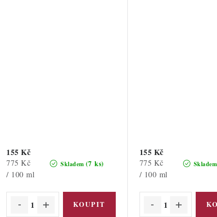
155 Kč
155 Kč
Měrná
Měrná
775 Kč
775 Kč
(7 ks)
Skladem
Sklade
cena:
cena:
/ 100 ml
/ 100 ml