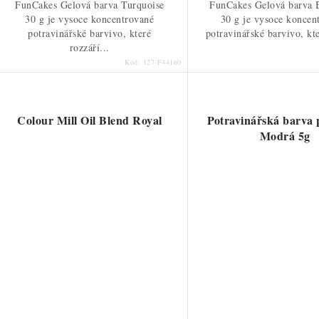
FunCakes Gelová barva Turquoise
FunCakes Gelová barva 
30 g je vysoce koncentrované
30 g je vysoce koncen
potravinářské barvivo, které
potravinářské barvivo, kte
rozzáří...
Kód:
127-F44160
Colour Mill Oil Blend Royal
Potravinářská barva 
Modrá 5g