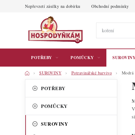
Přejít
Nepřevzetí zásilky na dobírku
Obchodní podmínky
na
obsah
POTŘEBY
POMŮCKY
SUROVIN
Domů
SUROVINY
Potravinářské barvivo
Modrá 
P
K
Přeskočit
POTŘEBY
kategorie
a
o
M
t
s
POMŮCKY
V
e
t
s
g
SUROVINY
r
o