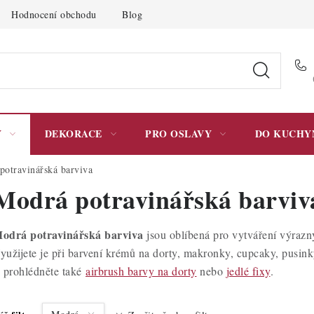
Hodnocení obchodu
Blog
Moje objednávka
Podmínky 
Y
DEKORACE
PRO OSLAVY
DO KUCHY
potravinářská barviva
Modrá potravinářská barviv
odrá potravinářská barviva
jsou oblíbená pro vytváření výrazn
yužijete je při barvení krémů na dorty, makronky, cupcaky, pusi
i prohlédněte také
airbrush barvy na dorty
nebo
jedlé fixy
.