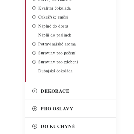
Kvalitní čokoláda
Cukrářské směsi
Náplně do dortu
Náplň do pralinek
t
Potravinářské aroma
Suroviny pro pečení
Suroviny pro zdobení
Dubajská čokoláda
DEKORACE
PRO OSLAVY
DO KUCHYNĚ