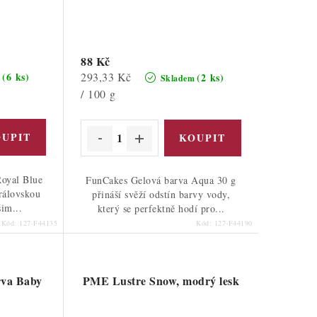
88 Kč
Měrná
293,33 Kč
(6 ks)
(2 ks)
m
Skladem
cena:
/ 100 g
oyal Blue
FunCakes Gelová barva Aqua 30 g
královskou
přináší svěží odstín barvy vody,
im...
který se perfektně hodí pro...
Kód:
127-F44135
Kód:
127-F44190
rva Baby
PME Lustre Snow, modrý lesk