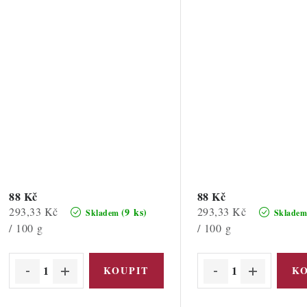
88 Kč
88 Kč
Měrná
Měrná
293,33 Kč
293,33 Kč
(9 ks)
Skladem
Sklade
cena:
cena:
/ 100 g
/ 100 g