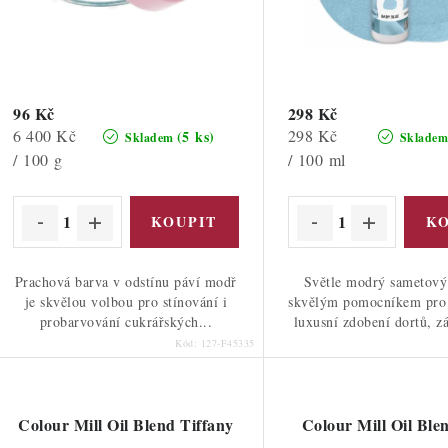
d
d
u
u
k
k
t
96 Kč
298 Kč
Měrná
Měrná
6 400 Kč
298 Kč
(5 ks)
Skladem
Sklade
ů
cena:
cena:
/ 100 g
/ 100 ml
ů
Prachová barva v odstínu páví modř
Světle modrý sametový 
je skvělou volbou pro stínování i
skvělým pomocníkem pro
probarvování cukrářských...
luxusní zdobení dortů, zá
Kód:
127-F45335
Colour Mill Oil Blend Tiffany
Colour Mill Oil Ble