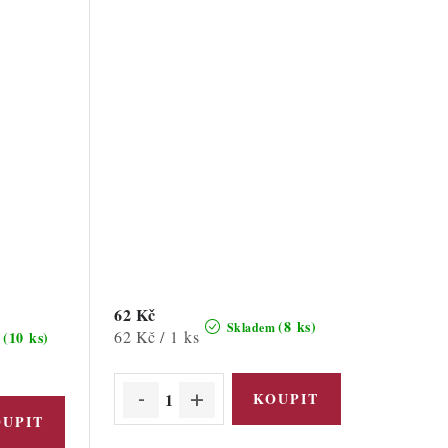
62 Kč
(8 ks)
Skladem
Měrná
62 Kč / 1 ks
(10 ks)
m
cena: