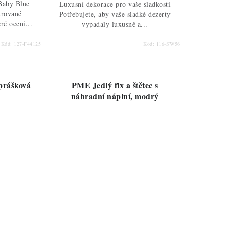
Baby Blue
Luxusní dekorace pro vaše sladkosti
trované
Potřebujete, aby vaše sladké dezerty
ré ocení...
vypadaly luxusně a...
Kód:
127-F44125
Kód:
116-SW56
prášková
PME Jedlý fix a štětec s
náhradní náplní, modrý