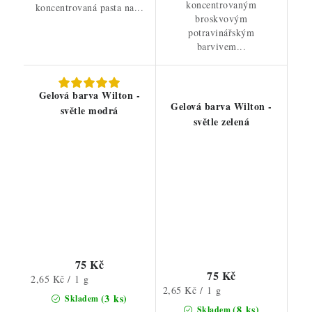
koncentrovaným
koncentrovaná pasta na...
broskvovým
potravinářským
barvivem...
Gelová barva Wilton -
Gelová barva Wilton -
světle modrá
světle zelená
75 Kč
75 Kč
Měrná
2,65 Kč / 1 g
Měrná
2,65 Kč / 1 g
cena:
(3 ks)
Skladem
cena:
(8 ks)
Skladem