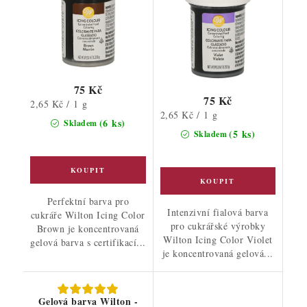
75 Kč
75 Kč
Měrná
2,65 Kč / 1 g
Měrná
2,65 Kč / 1 g
cena:
(6 ks)
Skladem
cena:
(5 ks)
Skladem
Perfektní barva pro
Intenzivní fialová barva
cukráře Wilton Icing Color
pro cukrářské výrobky
Brown je koncentrovaná
Wilton Icing Color Violet
gelová barva s certifikací...
je koncentrovaná gelová...
Gelová barva Wilton -