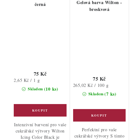
Gelová barva Wilton -
černá
broskvová
75 Kč
75 Kč
Měrná
2,65 Kč / 1 g
Měrná
265,02 Kč / 100 g
cena:
(10 ks)
Skladem
cena:
(7 ks)
Skladem
Intenzivní barvení pro vaše
Perfektní pro vaše
cukrářské výtvory Wilton
cukrářské výtvory S tímto
Icing Color Black je