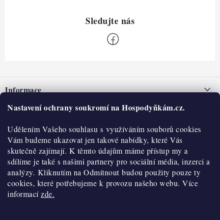
Z
á
Informace
p
a
Nastavení ochrany soukromí na Hospodyňkám.cz.
Nepřevzetí zásilky na dobírku
O nás
t
Obchodní podmínky
Udělením Vašeho souhlasu s využíváním souborů cookies
í
Historie
O nákupu
Vám budeme ukazovat jen takové nabídky, které Vás
Hodnocení obchodu
skutečně zajímají. K těmto údajům máme přístup my a
Kontakty
Reklamace a vratky
sdílíme je také s našimi partnery pro sociální média, inzerci a
Blog
analýzy. Kliknutím na Odmítnout budou použity pouze ty
cookies, které potřebujeme k provozu našeho webu. Více
Moje objednávka
Výdejní místa
informací
zde.
Podmínky ochrany osobních údajů
Cookies