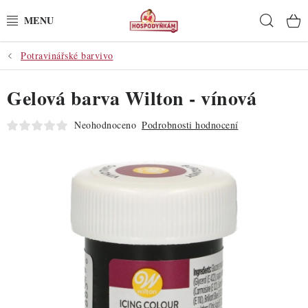
Přejít
Hleda
na
obsah
Potravinářské barvivo
POTŘEBY
Gelová barva Wilton - vínová
POMŮCKY
Neohodnoceno
Podrobnosti hodnocení
SUROVINY
DEKORACE
PRO OSLAVY
DO KUCHYNĚ
POCHUTINY