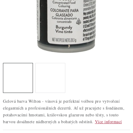
ZDRAVÉ PEČENÍ
DÁRKOVÉ POUKAZY
TÉMATICKÉ PRODUKTY
PROFI BALENÍ
NOVÉ ZBOŽÍ
ZNAČKY
Nepřevzetí zásilky na dobírku
Obchodní podmínky
Gelová barva Wilton - vínová je perfektní volbou pro vytvoření
Hodnocení obchodu
Blog
Moje objednávka
elegantních a profesionálních dezertů. Ať už pracujete s fondánem,
Podmínky ochrany osobních údajů
potahovacími hmotami, královskou glazurou nebo těsty, s touto
barvou dosáhnete nádherných a bohatých odstínů.
Více informací