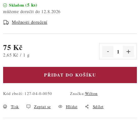
(5 ks)
Skladem
12.8.2026
Možnosti doručení
75 Kč
Měrná cena:
2,65 Kč / 1 g
PŘIDAT DO KOŠÍKU
Kód zboží:
127-04-0-0050
Značka:
Wilton
Tisk
Zeptat se
Hlídat
Sdílet