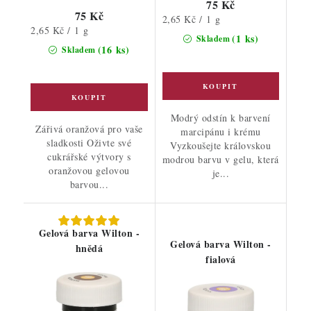
75 Kč
75 Kč
Měrná
2,65 Kč / 1 g
Měrná
2,65 Kč / 1 g
cena:
(1 ks)
Skladem
cena:
(16 ks)
Skladem
Modrý odstín k barvení
Zářivá oranžová pro vaše
marcipánu i krému
sladkosti Oživte své
Vyzkoušejte královskou
cukrářské výtvory s
modrou barvu v gelu, která
oranžovou gelovou
je...
barvou...
Gelová barva Wilton -
Gelová barva Wilton -
hnědá
fialová