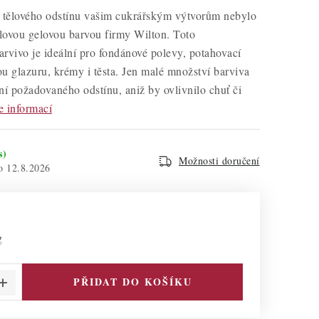
tělového odstínu vašim cukrářským výtvorům nebylo
ělovou gelovou barvou firmy Wilton. Toto
rvivo je ideální pro fondánové polevy, potahovací
u glazuru, krémy i těsta. Jen malé množství barviva
ní požadovaného odstínu, aniž by ovlivnilo chuť či
e informací
s)
Možnosti doručení
12.8.2026
g
PŘIDAT DO KOŠÍKU