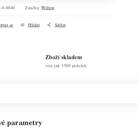
-0-0040
Značka:
Wilton
ptat se
Hlídat
Sdílet
Zboží skladem
více jak 3500 položek
vé parametry