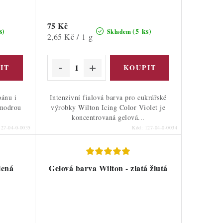
75 Kč
s)
(5 ks)
Skladem
Měrná
2,65 Kč / 1 g
cena:
pánu i
Intenzivní fialová barva pro cukrářské
 modrou
výrobky Wilton Icing Color Violet je
koncentrovaná gelová...
127-04-0-0035
Kód:
127-04-0-0034
lená
Gelová barva Wilton - zlatá žlutá