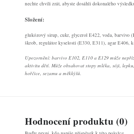
nechte chvíli zrát, abyste dosáhli dokonalého výsledk
Složení:
glukózový sirup, cukr, glycerol E422, voda, barvivo
škrob, regulátor kyselosti (E330, E311), agar E406, 
Upozornění: barvivo E102, E110 a E129 může nepřízn
aktivitu dětí. Může obsahovat stopy mléka, sóji, lepku
hořčice, sezamu a měkkýšů.
Hodnocení produktu (0)
Buďte první, kdo napíše příspěvek k této položce.