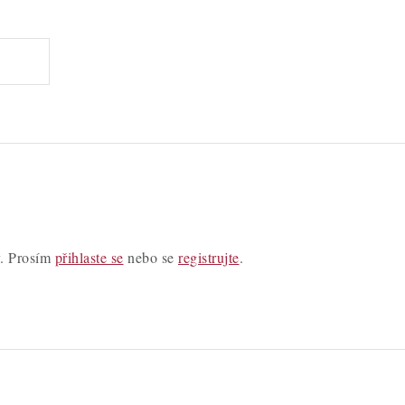
y. Prosím
přihlaste se
nebo se
registrujte
.