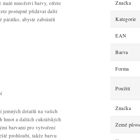
Značka
 malé množství barvy, otřete
ete postupně přidávat další
Kategorie
é párátko, abyste zabránili
EAN
Barva
Forma
Použití
í
Značka
ní jemných detailů na vašich
ch hmot a dalších cukrářských
Země půvo
nými barvami pro vytvoření
eště prohloubí, takže barvu