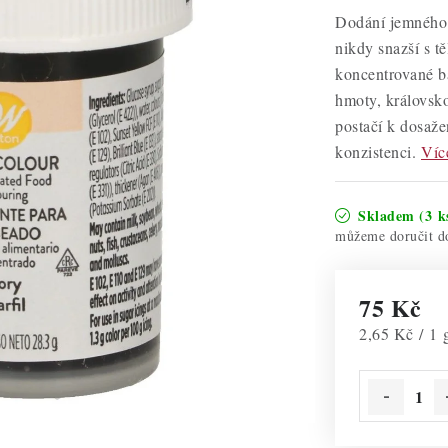
Dodání jemného 
nikdy snazší s t
koncentrované ba
hmoty, královsko
postačí k dosaže
konzistenci.
Víc
Skladem
(3 k
75 Kč
Měrná cena:
2,65 Kč / 1 