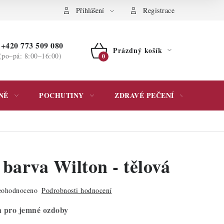
ochrany osobních údajů
Přihlášení
Registrace
+420 773 509 080
Prázdný košík
(po–pá: 8:00–16:00)
NÁKUPNÍ
KOŠÍK
NĚ
POCHUTINY
ZDRAVÉ PEČENÍ
DÁR
 barva Wilton - tělová
ohodnoceno
Podrobnosti hodnocení
ín pro jemné ozdoby