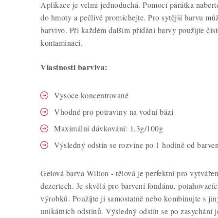
Aplikace je velmi jednoduchá. Pomocí párátka naberte
do hmoty a pečlivě promíchejte. Pro sytější barvu můž
barvivo. Při každém dalším přidání barvy použijte čist
kontaminaci.
Vlastnosti barviva:
Vysoce koncentrované
Vhodné pro potraviny na vodní bázi
Maximální dávkování: 1,3g/100g
Výsledný odstín se rozvine po 1 hodině od barven
Gelová barva Wilton - tělová je perfektní pro vytváře
dezertech. Je skvělá pro barvení fondánu, potahovací
výrobků. Použijte ji samostatně nebo kombinujte s ji
unikátních odstínů. Výsledný odstín se po zasychání j