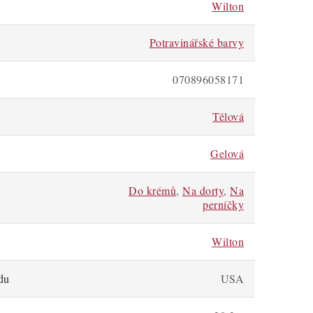
Wilton
Potravinářské barvy
070896058171
Tělová
Gelová
Do krémů
,
Na dorty
,
Na
perníčky
Wilton
du
USA