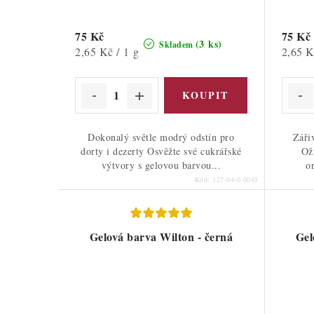
75 Kč
75 Kč
(3 ks)
Skladem
Měrná
Měrná
2,65 Kč / 1 g
2,65 K
cena:
cena:
Dokonalý světle modrý odstín pro
Záři
dorty i dezerty Osvěžte své cukrářské
Ož
výtvory s gelovou barvou...
o
Kód:
127-04-0-0045
Gelová barva Wilton - černá
Gel