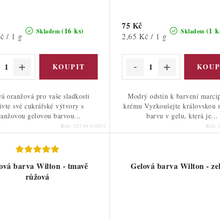
75 Kč
(16 ks)
(1 k
Skladem
Skladem
Měrná
č / 1 g
2,65 Kč / 1 g
cena:
vá oranžová pro vaše sladkosti
Modrý odstín k barvení marci
ivte své cukrářské výtvory s
krému Vyzkoušejte královskou
ranžovou gelovou barvou...
barvu v gelu, která je...
Kód:
127-04-0-0032
Kód:
ová barva Wilton - tmavě
Gelová barva Wilton - ze
růžová