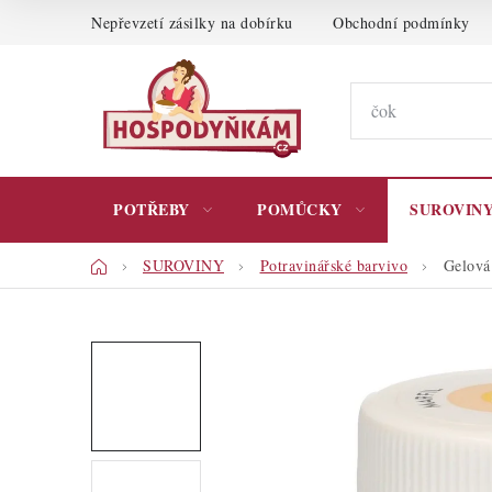
Přejít
Nepřevzetí zásilky na dobírku
Obchodní podmínky
na
obsah
POTŘEBY
POMŮCKY
SUROVIN
Domů
SUROVINY
Potravinářské barvivo
Gelová