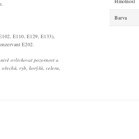
Hmotnost
u.
Barva
 (E102, E110, E129, E133),
konzervant E202.
ivě ovlivňovat pozornost a
, ořechů, ryb, korýšů, celeru,