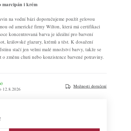
o marcipán i krém
avin na vodní bázi doporučujeme použít gelovou
enou od americké firmy Wilton, která má certifikaci
oce koncentrovaná barva je ideální pro barvení
t, královské glazury, krémů a těst. K dosažení
tínu stačí jen velmi malé množství barvy, takže se
 o změnu chuti nebo konzistence barvené potraviny.
s)
Možnosti doručení
12.8.2026
g