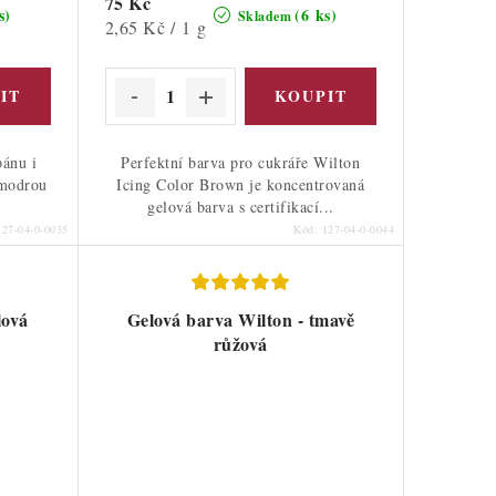
75 Kč
s)
(6 ks)
Skladem
Měrná
2,65 Kč / 1 g
cena:
pánu i
Perfektní barva pro cukráře Wilton
 modrou
Icing Color Brown je koncentrovaná
gelová barva s certifikací...
127-04-0-0035
Kód:
127-04-0-0044
lová
Gelová barva Wilton - tmavě
růžová