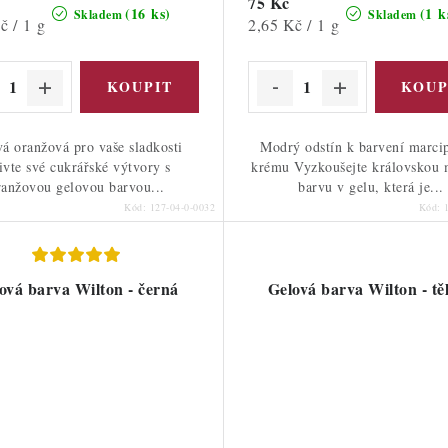
75 Kč
(16 ks)
(1 k
Skladem
Skladem
Měrná
č / 1 g
2,65 Kč / 1 g
cena:
vá oranžová pro vaše sladkosti
Modrý odstín k barvení marci
ivte své cukrářské výtvory s
krému Vyzkoušejte královskou
ranžovou gelovou barvou...
barvu v gelu, která je...
Kód:
127-04-0-0032
Kód:
ová barva Wilton - černá
Gelová barva Wilton - tě