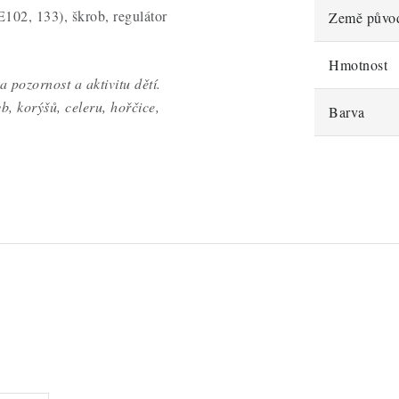
E102, 133), škrob, regulátor
Země půvo
Hmotnost
 pozornost a aktivitu dětí.
b, korýšů, celeru, hořčice,
Barva