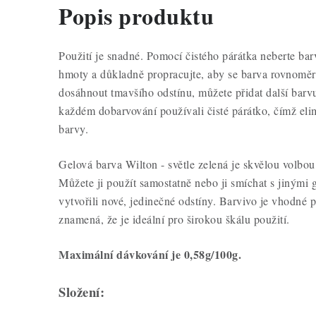
Popis produktu
Použití je snadné. Pomocí čistého párátka neberte bar
hmoty a důkladně propracujte, aby se barva rovnoměr
dosáhnout tmavšího odstínu, můžete přidat další barvu
každém dobarvování používali čisté párátko, čímž elim
barvy.
Gelová barva Wilton - světle zelená je skvělou volbou
Můžete ji použít samostatně nebo ji smíchat s jinými
vytvořili nové, jedinečné odstíny. Barvivo je vhodné 
znamená, že je ideální pro širokou škálu použití.
Maximální dávkování je 0,58g/100g.
Složení: