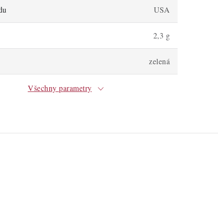
du
USA
2,3 g
zelená
Všechny parametry