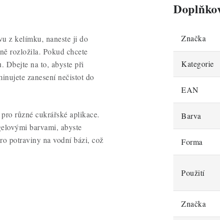
Doplňko
Značka
vu z kelímku, naneste ji do
ně rozložila. Pokud chcete
Kategorie
. Dbejte na to, abyste při
inujete zanesení nečistot do
EAN
 pro různé cukrářské aplikace.
Barva
 gelovými barvami, abyste
pro potraviny na vodní bázi, což
Forma
Použití
Značka