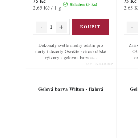
75 Kč
75 Kč
(3 ks)
Skladem
Měrná
Měrná
2,65 Kč / 1 g
2,65 K
cena:
cena:
Dokonalý světle modrý odstín pro
Záři
dorty i dezerty Osvěžte své cukrářské
Ož
výtvory s gelovou barvou...
o
Kód:
127-04-0-0045
Gelová barva Wilton - fialová
Gel