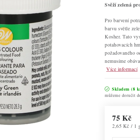
Svěží zelená pr
Pro barvení potr
barvu světle zel
Kosher. Tato vys
potahovacích hmo
požadovaného ods
nemusíme obávat
Více informací
Skladem
(8 k
75 Kč
Měrná cena:
2,65 Kč / 1 