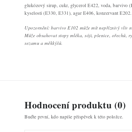
glukózový sirup, cukr, glycerol E422, voda, barvivo (
kyselosti (E330, E331), agar E406, konzervant E202.
Upozornění: barvivo E102 může mít nepříznivý vliv na
Může obsahovat stopy mléka, sóji, pšenice, ořechů, ry
sezamu a měkkýšů.
Hodnocení produktu (0)
Buďte první, kdo napíše příspěvek k této položce.