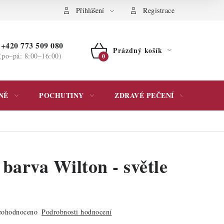
ochrany osobních údajů
Přihlášení
Registrace
+420 773 509 080
Prázdný košík
(po–pá: 8:00–16:00)
NÁKUPNÍ
KOŠÍK
NĚ
POCHUTINY
ZDRAVÉ PEČENÍ
DÁR
barva Wilton - světle
ohodnoceno
Podrobnosti hodnocení