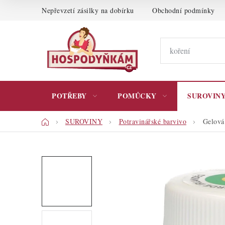
Přejít
Nepřevzetí zásilky na dobírku
Obchodní podmínky
na
obsah
POTŘEBY
POMŮCKY
SUROVIN
Domů
SUROVINY
Potravinářské barvivo
Gelová 