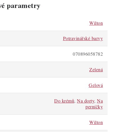
vé parametry
Wilton
Potravinářské barvy
070896058782
Zelená
Gelová
Do krémů
,
Na dorty
,
Na
perníčky
Wilton