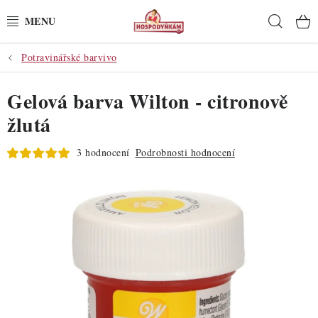
Přejít
Hleda
na
obsah
Potravinářské barvivo
POTŘEBY
Gelová barva Wilton - citronově
POMŮCKY
žlutá
SUROVINY
3 hodnocení
Podrobnosti hodnocení
DEKORACE
PRO OSLAVY
DO KUCHYNĚ
POCHUTINY