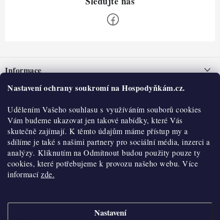
Z
á
Informace
p
a
Nastavení ochrany soukromí na Hospodyňkám.cz.
Nepřevzetí zásilky na dobírku
O nás
t
Obchodní podmínky
Udělením Vašeho souhlasu s využíváním souborů cookies
í
Historie
O nákupu
Vám budeme ukazovat jen takové nabídky, které Vás
Hodnocení obchodu
skutečně zajímají. K těmto údajům máme přístup my a
Kontakty
Reklamace a vratky
sdílíme je také s našimi partnery pro sociální média, inzerci a
Blog
analýzy. Kliknutím na Odmítnout budou použity pouze ty
cookies, které potřebujeme k provozu našeho webu. Více
Moje objednávka
Výdejní místa
informací
zde.
Podmínky ochrany osobních údajů
Cookies
Nastavení
Vydělávejte s námi