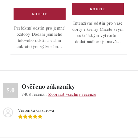
Intenzivní odstín pro vaše
Perfektní odstín pro jemné
dorty i krémy Chcete svým
ozdoby Dodání jemného
cukrářským výtvorům
tělového odstínu vašim
dodat nádherný tmavě...
cukrářským výtvorům...
Ověřeno zákazníky
5.0
7408
recenzí.
Zobrazit všechny recenze
Veronika Gazurova