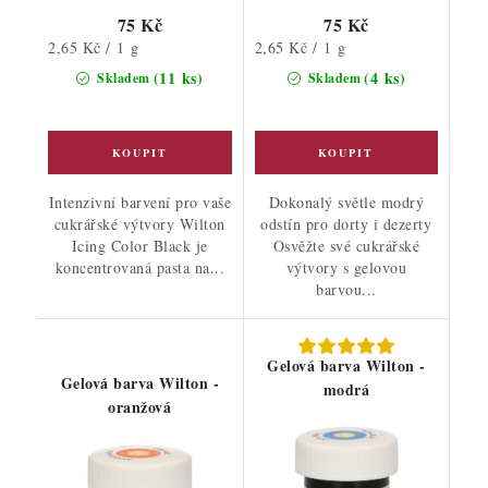
75 Kč
75 Kč
Měrná
Měrná
2,65 Kč / 1 g
2,65 Kč / 1 g
cena:
cena:
(11 ks)
(4 ks)
Skladem
Skladem
Intenzivní barvení pro vaše
Dokonalý světle modrý
cukrářské výtvory Wilton
odstín pro dorty i dezerty
Icing Color Black je
Osvěžte své cukrářské
koncentrovaná pasta na...
výtvory s gelovou
barvou...
Gelová barva Wilton -
Gelová barva Wilton -
modrá
oranžová