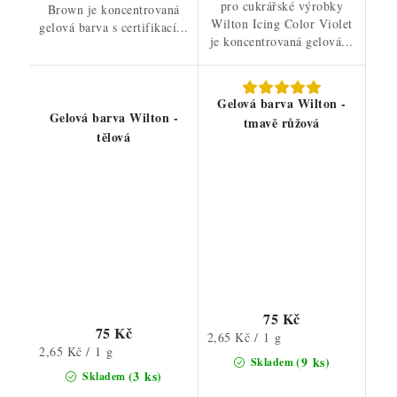
pro cukrářské výrobky
Brown je koncentrovaná
Wilton Icing Color Violet
gelová barva s certifikací...
je koncentrovaná gelová...
Gelová barva Wilton -
Gelová barva Wilton -
tmavě růžová
tělová
75 Kč
75 Kč
Měrná
2,65 Kč / 1 g
Měrná
2,65 Kč / 1 g
cena:
(9 ks)
Skladem
cena:
(3 ks)
Skladem