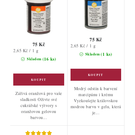
75 Kč
75 Kč
Měrná
2,65 Kč / 1 g
Měrná
2,65 Kč / 1 g
cena:
(1 ks)
Skladem
cena:
(16 ks)
Skladem
Modrý odstín k barvení
Zářivá oranžová pro vaše
marcipánu i krému
sladkosti Oživte své
Vyzkoušejte královskou
cukrářské výtvory s
modrou barvu v gelu, která
oranžovou gelovou
je...
barvou...