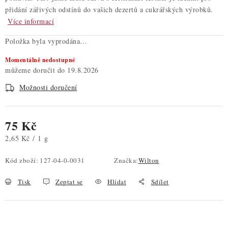
přidání zářivých odstínů do vašich dezertů a cukrářských výrobků.
Více informací
Položka byla vyprodána…
Momentálně nedostupné
19.8.2026
Možnosti doručení
75 Kč
Měrná cena:
2,65 Kč / 1 g
Kód zboží:
127-04-0-0031
Značka:
Wilton
Tisk
Zeptat se
Hlídat
Sdílet