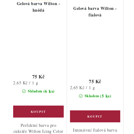
Gelová barva Wilton -
Gelová barva Wilton -
hnědá
fialová
75 Kč
75 Kč
Měrná
2,65 Kč / 1 g
Měrná
2,65 Kč / 1 g
cena:
(6 ks)
Skladem
cena:
(5 ks)
Skladem
Perfektní barva pro
Intenzivní fialová barva
cukráře Wilton Icing Color