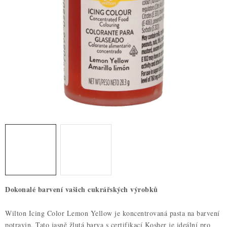
ZDRAVÉ PEČENÍ
DÁRKOVÉ POUKAZY
TÉMATICKÉ PRODUKTY
PROFI BALENÍ
NOVÉ ZBOŽÍ
ZNAČKY
Nepřevzetí zásilky na dobírku
Obchodní podmínky
Hodnocení obchodu
Blog
Moje objednávka
Dokonalé barvení vašich cukrářských výrobků
Podmínky ochrany osobních údajů
Wilton Icing Color Lemon Yellow je koncentrovaná pasta na barvení
potravin. Tato jasně žlutá barva s certifikací Kosher je ideální pro