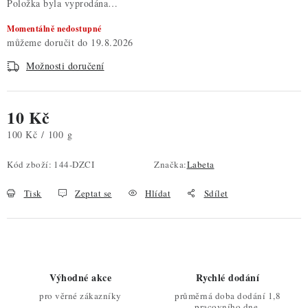
Položka byla vyprodána…
Momentálně nedostupné
19.8.2026
Možnosti doručení
10 Kč
Měrná cena:
100 Kč / 100 g
Kód zboží:
144-DZCI
Značka:
Labeta
Tisk
Zeptat se
Hlídat
Sdílet
Výhodné akce
Rychlé dodání
pro věrné zákazníky
průměrná doba dodání 1,8
pracovního dne.