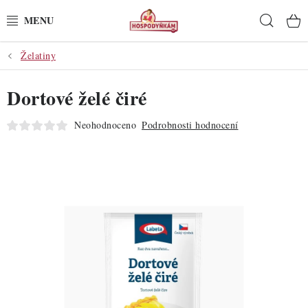
Přejít
Hleda
na
obsah
Želatiny
POTŘEBY
Dortové želé čiré
POMŮCKY
Neohodnoceno
Podrobnosti hodnocení
SUROVINY
DEKORACE
PRO OSLAVY
DO KUCHYNĚ
POCHUTINY