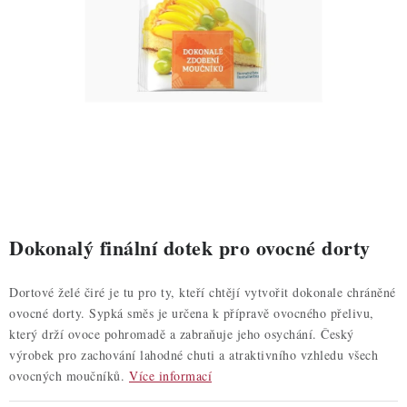
ZDRAVÉ PEČENÍ
DÁRKOVÉ POUKAZY
TÉMATICKÉ PRODUKTY
PROFI BALENÍ
NOVÉ ZBOŽÍ
ZNAČKY
Dokonalý finální dotek pro ovocné dorty
Nepřevzetí zásilky na dobírku
Obchodní podmínky
Dortové želé čiré je tu pro ty, kteří chtějí vytvořit dokonale chráněné
ovocné dorty. Sypká směs je určena k přípravě ovocného přelivu,
Hodnocení obchodu
Blog
Moje objednávka
který drží ovoce pohromadě a zabraňuje jeho osychání. Český
Podmínky ochrany osobních údajů
výrobek pro zachování lahodné chuti a atraktivního vzhledu všech
ovocných moučníků.
Více informací