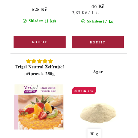
46 Kč
525 Kč
Měrná
3,83 Kč / 1 ks
cena:
(1 ks)
(7 ks)
Skladem
Skladem
Trigel Neutral Želírující
Agar
přípravek 250g
až 1 %
50 g