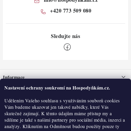
+420 773 509 080
Z
á
Informace
p
a
Nastavení ochrany soukromí na Hospodyňkám.cz.
Nepřevzetí zásilky na dobírku
O nás
t
Obchodní podmínky
Udělením Vašeho souhlasu s využíváním souborů cookies
í
Historie
O nákupu
Vám budeme ukazovat jen takové nabídky, které Vás
Hodnocení obchodu
skutečně zajímají. K těmto údajům máme přístup my a
Kontakty
Reklamace a vratky
sdílíme je také s našimi partnery pro sociální média, inzerci a
Blog
analýzy. Kliknutím na Odmítnout budou použity pouze ty