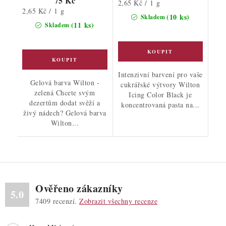
75 Kč
Měrná
2,65 Kč / 1 g
Měrná
2,65 Kč / 1 g
cena:
(10 ks)
Skladem
cena:
(11 ks)
Skladem
Intenzivní barvení pro vaše
Gelová barva Wilton -
cukrářské výtvory Wilton
zelená Chcete svým
Icing Color Black je
dezertům dodat svěží a
koncentrovaná pasta na...
živý nádech? Gelová barva
Wilton...
Ověřeno zákazníky
5.0
7409
recenzí.
Zobrazit všechny recenze