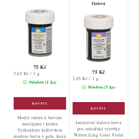
fialová
75 Kč
75 Kč
Měrná
2,65 Kč / 1 g
Měrná
2,65 Kč / 1 g
cena:
(1 ks)
Skladem
cena:
(5 ks)
Skladem
Modrý odstín k barvení
Intenzivní fialová barva
marcipánu i krému
pro cukrářské výrobky
Vyzkoušejte královskou
Wilton Icing Color Violet
modrou barvu v gelu, která