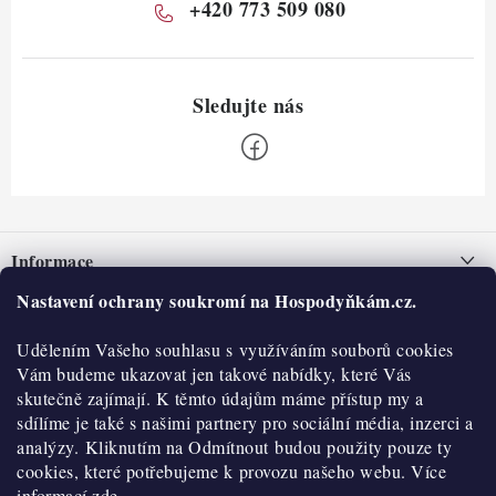
+420 773 509 080
Z
á
Informace
p
a
Nastavení ochrany soukromí na Hospodyňkám.cz.
Nepřevzetí zásilky na dobírku
O nás
t
Obchodní podmínky
Udělením Vašeho souhlasu s využíváním souborů cookies
í
Historie
O nákupu
Vám budeme ukazovat jen takové nabídky, které Vás
Hodnocení obchodu
skutečně zajímají. K těmto údajům máme přístup my a
Kontakty
Reklamace a vratky
sdílíme je také s našimi partnery pro sociální média, inzerci a
Blog
analýzy. Kliknutím na Odmítnout budou použity pouze ty
cookies, které potřebujeme k provozu našeho webu. Více
Moje objednávka
Výdejní místa
informací
zde.