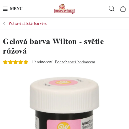
Přejít
Hleda
na
obsah
Potravinářské barvivo
POTŘEBY
Gelová barva Wilton - světle
POMŮCKY
růžová
SUROVINY
1 hodnocení
Podrobnosti hodnocení
DEKORACE
PRO OSLAVY
DO KUCHYNĚ
POCHUTINY