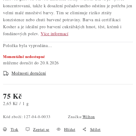
koncentrovaná, takže k dosažení požadovaného odstínu je potřeba jen
velmi malé množství barvy. Tím se eliminuje riziko ztráty
konzistence nebo chuti barvené potraviny. Barva má certifikaci
Kosher a je ideální pro barvení cukrářských hmot, těst, krémů i
fondánových polev.
Více informací
Položka byla vyprodána…
Momentálně nedostupné
20.8.2026
Možnosti doručení
75 Kč
Měrná cena:
2,65 Kč / 1 g
Kód zboží:
127-04-0-0033
Značka:
Wilton
Tisk
Zeptat se
Hlídat
Sdílet