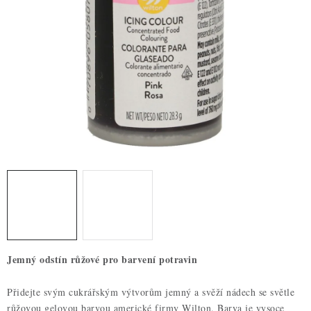
ZDRAVÉ PEČENÍ
DÁRKOVÉ POUKAZY
TÉMATICKÉ PRODUKTY
PROFI BALENÍ
NOVÉ ZBOŽÍ
ZNAČKY
Nepřevzetí zásilky na dobírku
Obchodní podmínky
Hodnocení obchodu
Blog
Moje objednávka
Jemný odstín růžové pro barvení potravin
Podmínky ochrany osobních údajů
Přidejte svým cukrářským výtvorům jemný a svěží nádech se světle
růžovou gelovou barvou americké firmy Wilton. Barva je vysoce