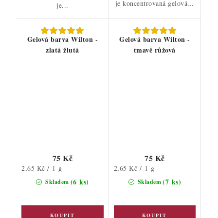
je koncentrovaná gelová...
je...
Gelová barva Wilton -
Gelová barva Wilton -
zlatá žlutá
tmavě růžová
75 Kč
75 Kč
Měrná
Měrná
2,65 Kč / 1 g
2,65 Kč / 1 g
cena:
cena:
(6 ks)
(7 ks)
Skladem
Skladem