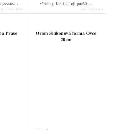
é pečené...
všechny, kteří chtějí potěšit...
Kód:
140-629431
Kód:
123-154419
ma Prase
Orion Silikonová forma Ovce
20cm