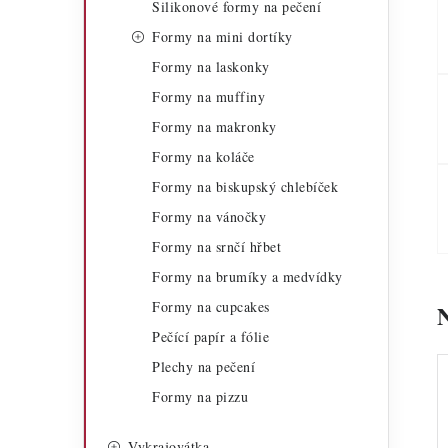
Silikonové formy na pečení
a
r
Formy na mini dortíky
n
i
Formy na laskonky
n
e
Formy na muffiny
í
Formy na makronky
Formy na koláče
p
Formy na biskupský chlebíček
a
Formy na vánočky
n
Formy na srnčí hřbet
e
Formy na brumíky a medvídky
Formy na cupcakes
l
Pečící papír a fólie
Plechy na pečení
Formy na pizzu
Vykrajovátka