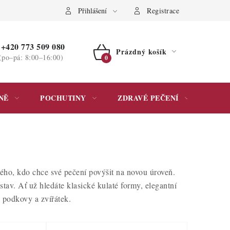
ochrany osobních údajů
Přihlášení
Registrace
+420 773 509 080
Prázdný košík
(po–pá: 8:00–16:00)
NÁKUPNÍ
KOŠÍK
NĚ
POCHUTINY
ZDRAVÉ PEČENÍ
DÁR
ho, kdo chce své pečení povýšit na novou úroveň.
tav. Ať už hledáte klasické kulaté formy, elegantní
u podkovy a zvířátek.