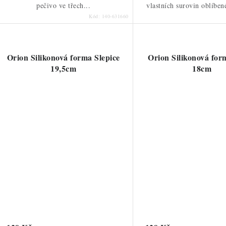
pečivo ve třech...
vlastních surovin oblíben
Kód:
140-631660
Orion Silikonová forma Slepice
Orion Silikonová for
19,5cm
18cm