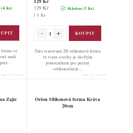
129 Kč
Měrná
129 Kč
(4 ks)
(3 ks)
m
Skladem
cena:
/ 1 ks
 forma ve
Tato tvarovaná 2D silikonová forma
avně malé
ve tvaru ovečky je skvělým
péct...
pomocníkem pro pečení
velikonočních...
Kód:
123-154421
Kód:
123-154422
ma Zajíc
Orion Silikonová forma Kráva
20cm