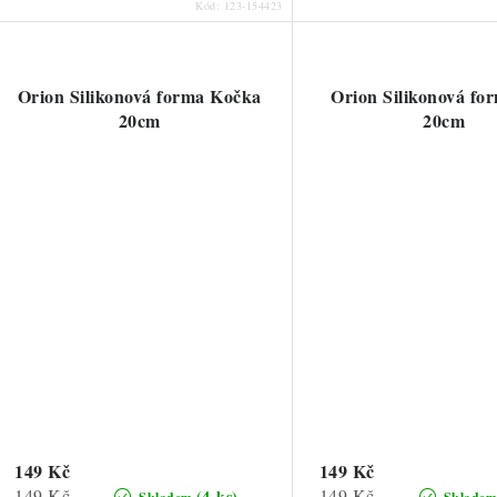
Kód:
123-154423
Orion Silikonová forma Kočka
Orion Silikonová fo
20cm
20cm
149 Kč
149 Kč
Měrná
Měrná
149 Kč
149 Kč
(4 ks)