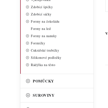
Zdobící špičky
Zdobící sáčky
Formy na čokoládu
Formy na led
V
Formy na nanuky
Formičky
Cukrářské trubičky
Silikonové podložky
Rádýlka na těsto
POMŮCKY
SUROVINY
i