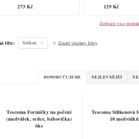
273 Kč
129 Kč
Zobrazit více produ
áš filtr:
Silikon
Zrušit všechny filtry
Ř
DOPORUČUJEME
NEJLEVNĚJŠÍ
NE
a
V
z
ý
e
Tescoma Formičky na pečení
Tescoma Silikonová 
p
(medvídek, srdce, bábovička)
10 medvídků
n
6ks
í