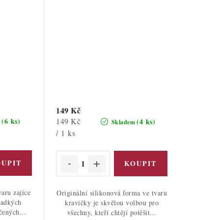
149 Kč
Měrná
149 Kč
(6 ks)
(4 ks)
m
Skladem
cena:
/ 1 ks
aru zajíce
Originální silikonová forma ve tvaru
sladkých
kravičky je skvělou volbou pro
čených...
všechny, kteří chtějí potěšit...