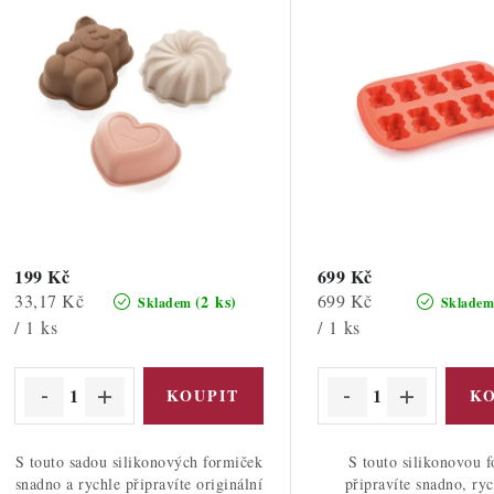
s
p
p
r
r
o
o
d
d
u
u
k
k
t
199 Kč
699 Kč
Měrná
Měrná
33,17 Kč
699 Kč
(2 ks)
Skladem
Sklade
ů
cena:
cena:
/ 1 ks
/ 1 ks
ů
S touto sadou silikonových formiček
S touto silikonovou 
snadno a rychle připravíte originální
připravíte snadno, ryc