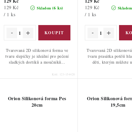
129 Kč
129 Kč
Měrná
Měrná
129 Kč
129 Kč
(6 ks)
Skladem
Sklade
cena:
cena:
/ 1 ks
/ 1 ks
Tvarovaná 2D silikonová forma ve
Tvarovaná 2D silikonová
tvaru slepičky je ideální pro pečení
tvaru prasátka potěší hl
sladkých dortíků a moučníků...
děti, kterým můžete u
Kód:
123-154420
Orion Silikonová forma Pes
Orion Silikonová for
20cm
19,5cm