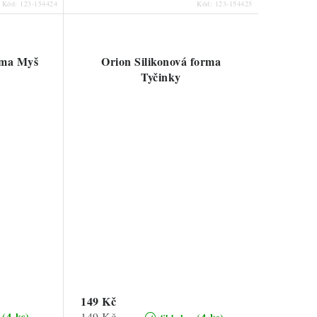
Kód:
123-154424
Kód:
123-154425
rma Myš
Orion Silikonová forma
Tyčinky
149 Kč
Měrná
149 Kč
(4 ks)