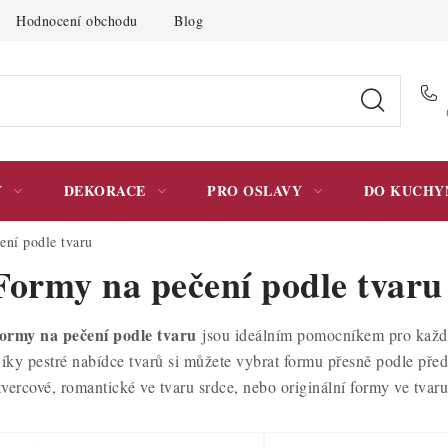
Hodnocení obchodu
Blog
Moje objednávka
Podmínky 
Y
DEKORACE
PRO OSLAVY
DO KUCHY
ení podle tvaru
Formy na pečení podle tvaru
ormy na pečení podle tvaru
jsou ideálním pomocníkem pro každé
íky pestré nabídce tvarů si můžete vybrat formu přesně podle předs
tvercové, romantické ve tvaru srdce, nebo originální formy ve tvar