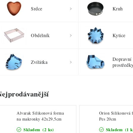
Srdce
Kruh
Obdélník
Kytice
Dopravní
Zvířátka
prostředk
Nejprodávanější
Alvarak Silikonová forma
Orion Silikonová 
na makronky 42x29,5cm
Pes 20cm
Skladem
(2 ks)
Skladem
(1 k