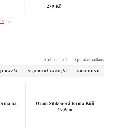
279 Kč
ktů
Stránka
1
z
2
-
40
položek celkem
JDRAŽŠÍ
NEJPRODÁVANĚJŠÍ
ABECEDNĚ
forma na
Orion Silikonová forma Kůň
19,5cm