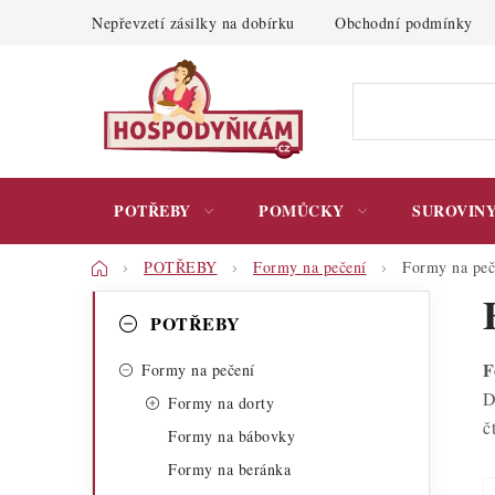
Přejít
Nepřevzetí zásilky na dobírku
Obchodní podmínky
na
obsah
POTŘEBY
POMŮCKY
SUROVIN
Domů
POTŘEBY
Formy na pečení
Formy na peč
P
K
Přeskočit
POTŘEBY
kategorie
a
o
F
t
Formy na pečení
s
D
Formy na dorty
e
t
č
Formy na bábovky
g
r
Formy na beránka
o