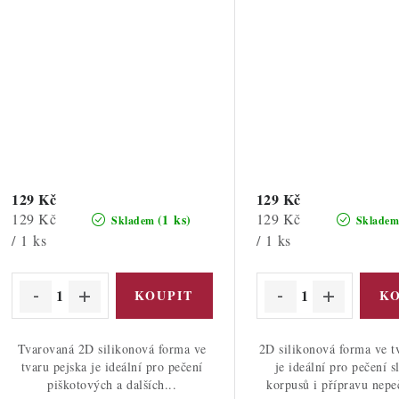
129 Kč
129 Kč
Měrná
Měrná
129 Kč
129 Kč
(1 ks)
Skladem
Sklade
cena:
cena:
/ 1 ks
/ 1 ks
Tvarovaná 2D silikonová forma ve
2D silikonová forma ve tv
tvaru pejska je ideální pro pečení
je ideální pro pečení 
piškotových a dalších...
korpusů i přípravu nepe