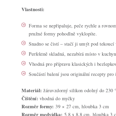
Vlastnosti:
Forma se nepřipaluje, peče rychle a rovno
pružné formy pohodlně vyklopíte.
Snadno se čistí – stačí ji umýt pod tekouc
Perfektně skladná, nezabírá místo v kuchyn
Vhodná pro přípravu klasických i bezlepkov
Součástí balení jsou originální recepty pro 
Materiál:
žáruvzdorný silikon odolný do 230 
Čištění:
vhodná do myčky
Rozměr formy:
39 × 27 cm, hloubka 3 cm
Rozměr medvídka:
5,8 x 8,8 cm, hloubka 3 