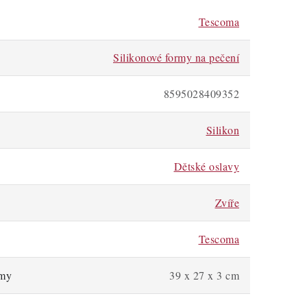
Tescoma
Silikonové formy na pečení
8595028409352
Silikon
Dětské oslavy
Zvíře
Tescoma
rmy
39 x 27 x 3 cm