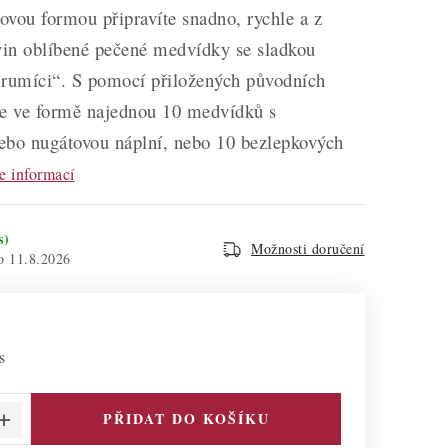
novou formou připravíte snadno, rychle a z
ovin oblíbené pečené medvídky se sladkou
Brumíci“. S pomocí přiložených původních
te ve formě najednou 10 medvídků s
ebo nugátovou náplní, nebo 10 bezlepkových
e informací
s)
Možnosti doručení
11.8.2026
s
PŘIDAT DO KOŠÍKU