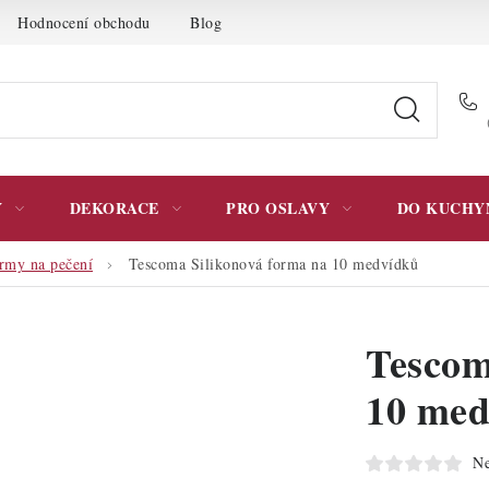
Hodnocení obchodu
Blog
Moje objednávka
Podmínky 
Y
DEKORACE
PRO OSLAVY
DO KUCHY
ormy na pečení
Tescoma Silikonová forma na 10 medvídků
Tescom
10 med
Ne