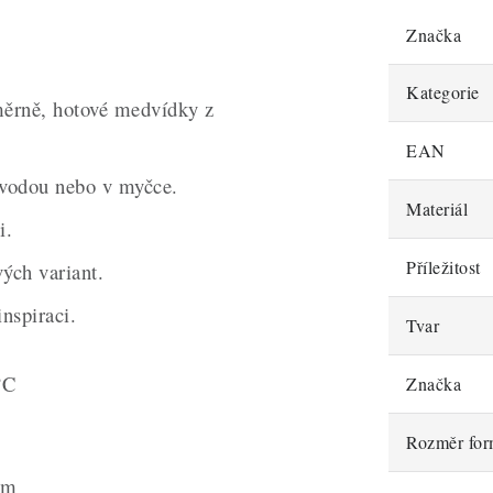
Značka
Kategorie
měrně, hotové medvídky z
EAN
í vodou nebo v myčce.
Materiál
i.
Příležitost
ých variant.
inspiraci.
Tvar
°C
Značka
Rozměr fo
cm