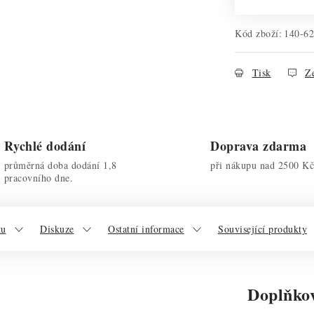
Kód zboží:
140-6
Tisk
Ze
Rychlé dodání
Doprava zdarma
průměrná doba dodání 1,8
při nákupu nad 2500 Kč
pracovního dne.
tu
Diskuze
Ostatní informace
Související produkty
Doplňko