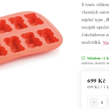
S touto siliko
vlastních sur
náplní typu „
receptů upeče
čokoládovou n
medvídků.
Víc
Skladem
(1 k
699 Kč
Měrná cena:
699 Kč / 1 k