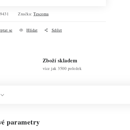
29431
Značka:
Tescoma
ptat se
Hlídat
Sdílet
Zboží skladem
více jak 3500 položek
vé parametry