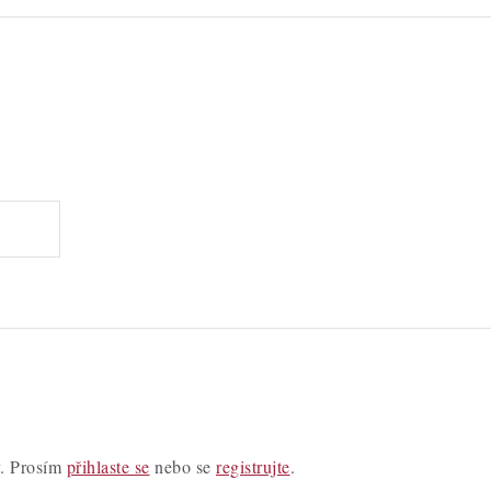
y. Prosím
přihlaste se
nebo se
registrujte
.