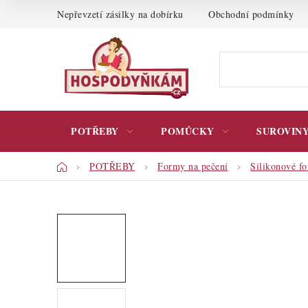
Přejít
Nepřevzetí zásilky na dobírku
Obchodní podmínky
na
obsah
POTŘEBY
POMŮCKY
SUROVIN
Domů
POTŘEBY
Formy na pečení
Silikonové f