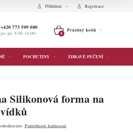
ochrany osobních údajů
Přihlášení
Registrace
+420 773 509 080
Prázdný košík
(po–pá: 8:00–16:00)
NÁKUPNÍ
KOŠÍK
NĚ
POCHUTINY
ZDRAVÉ PEČENÍ
DÁR
a Silikonová forma na
vídků
ohodnoceno
Podrobnosti hodnocení