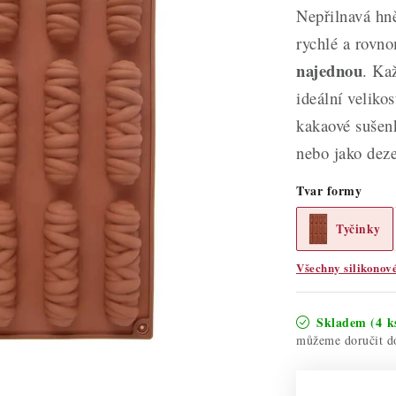
Nepřilnavá hně
rychlé a rovn
najednou
. Ka
ideální veliko
kakaové sušenk
nebo jako deze
Tvar formy
Tyčinky
Všechny silikonov
Skladem
(4 k