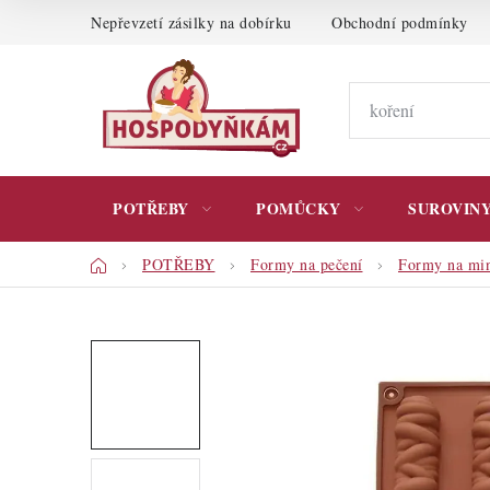
Přejít
Nepřevzetí zásilky na dobírku
Obchodní podmínky
na
obsah
POTŘEBY
POMŮCKY
SUROVIN
Domů
POTŘEBY
Formy na pečení
Formy na min