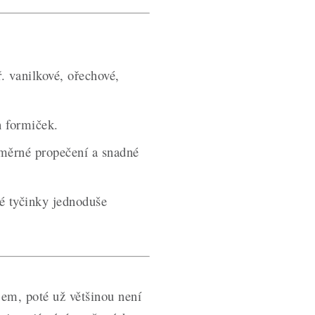
ř. vanilkové, ořechové,
h formiček.
noměrné propečení a snadné
é tyčinky jednoduše
em, poté už většinou není