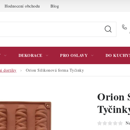
Hodnocení obchodu
Blog
Moje objednávka
Podmínky 
Y
DEKORACE
PRO OSLAVY
DO KUCHY
i dortíky
Orion Silikonová forma Tyčinky
Orion 
Tyčink
Ne