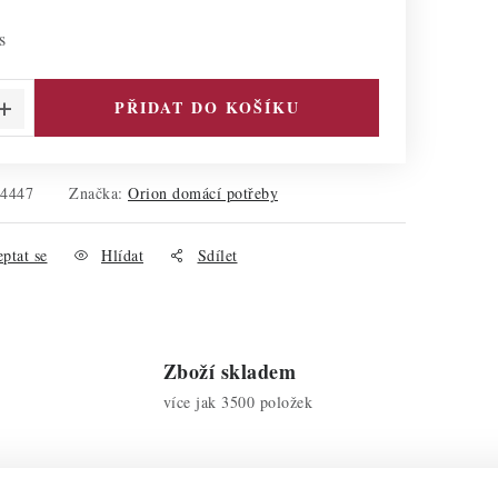
s
PŘIDAT DO KOŠÍKU
54447
Značka:
Orion domácí potřeby
ptat se
Hlídat
Sdílet
Zboží skladem
více jak 3500 položek