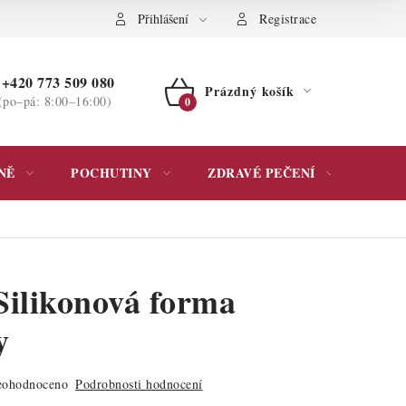
ochrany osobních údajů
Přihlášení
Registrace
+420 773 509 080
Prázdný košík
(po–pá: 8:00–16:00)
NÁKUPNÍ
KOŠÍK
NĚ
POCHUTINY
ZDRAVÉ PEČENÍ
DÁR
Silikonová forma
y
ohodnoceno
Podrobnosti hodnocení