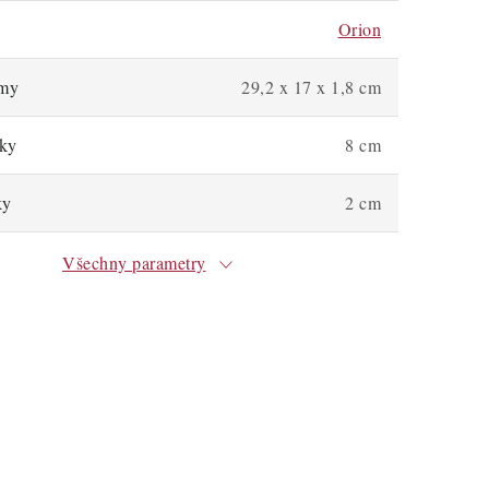
Orion
rmy
29,2 x 17 x 1,8 cm
nky
8 cm
ky
2 cm
Všechny parametry