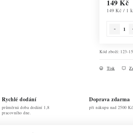
149 Kč
Měrná cena:
149 Kč / 1 k
Kód zboží:
123-1
Tisk
Ze
Rychlé dodání
Doprava zdarma
průměrná doba dodání 1,8
při nákupu nad 2500 Kč
pracovního dne.