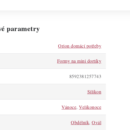
vé parametry
Orion domácí potřeby
Formy na mini dortíky
8592381257743
Silikon
Vánoce
,
Velikonoce
Obdélník
,
Ovál