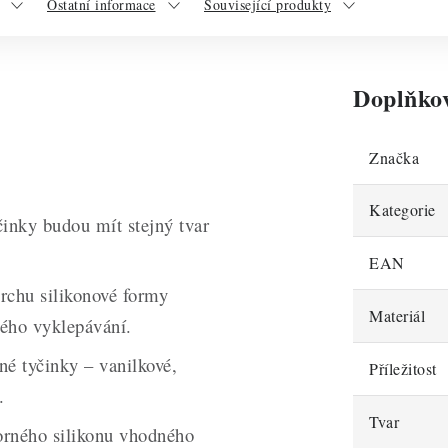
Ostatní informace
Související produkty
Doplňko
Značka
Kategorie
inky budou mít stejný tvar
EAN
chu silikonové formy
Materiál
ého vyklepávání.
né tyčinky – vanilkové,
Příležitost
.
Tvar
orného silikonu vhodného