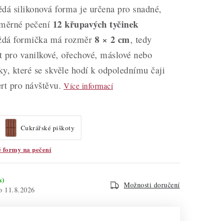
dá silikonová forma je určena pro snadné,
12 křupavých tyčinek
oměrné pečení
8 × 2 cm
ždá formička má rozměr
, tedy
st pro vanilkové, ořechové, máslové nebo
y, které se skvěle hodí k odpolednímu čaji
rt pro návštěvu.
Více informací
Cukrářské piškoty
é formy na pečení
s)
Možnosti doručení
11.8.2026