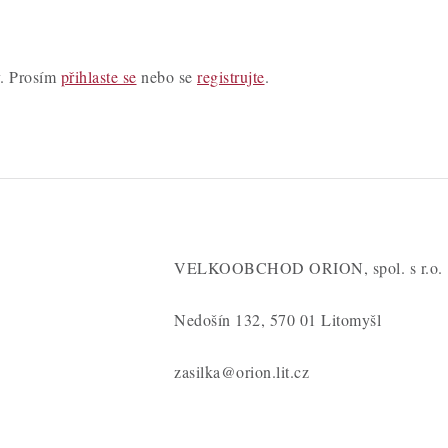
y. Prosím
přihlaste se
nebo se
registrujte
.
VELKOOBCHOD ORION, spol. s r.o.
Nedošín 132, 570 01 Litomyšl
zasilka@orion.lit.cz