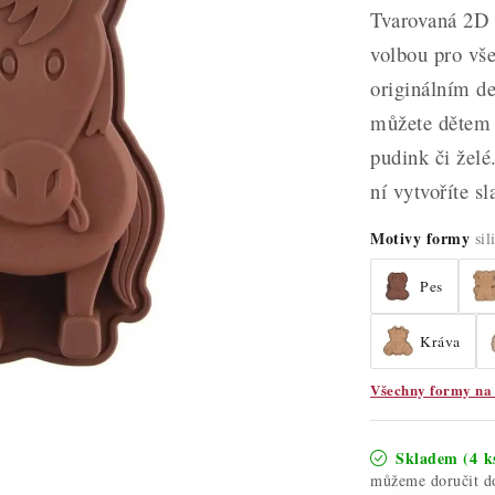
Tvarovaná 2D s
volbou pro vše
originálním d
můžete dětem 
pudink či želé
ní vytvoříte s
Motivy formy
si
Pes
Kráva
Všechny formy na 
Skladem
(4 k