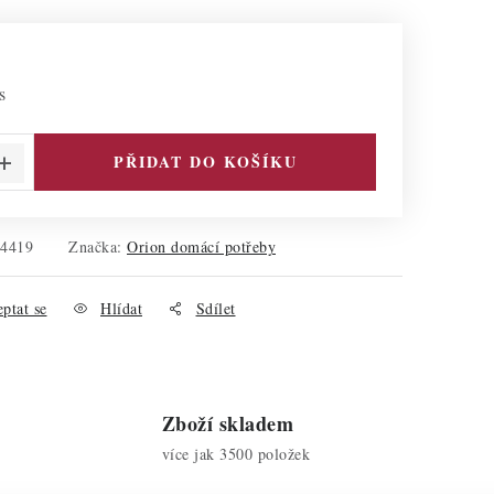
s
PŘIDAT DO KOŠÍKU
54419
Značka:
Orion domácí potřeby
ptat se
Hlídat
Sdílet
Zboží skladem
více jak 3500 položek