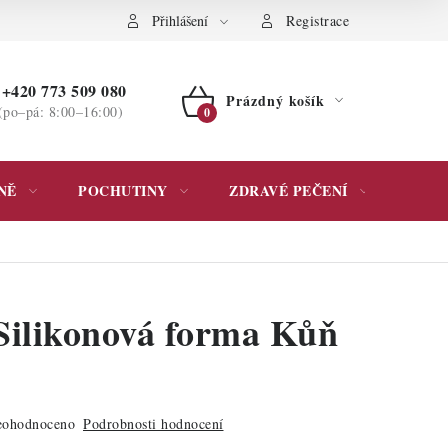
ochrany osobních údajů
Přihlášení
Registrace
+420 773 509 080
Prázdný košík
(po–pá: 8:00–16:00)
NÁKUPNÍ
KOŠÍK
NĚ
POCHUTINY
ZDRAVÉ PEČENÍ
DÁR
Silikonová forma Kůň
ohodnoceno
Podrobnosti hodnocení