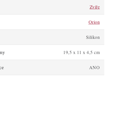
Zvíře
Orion
Silikon
rmy
19,5 x 11 x 4,5 cm
ce
ANO