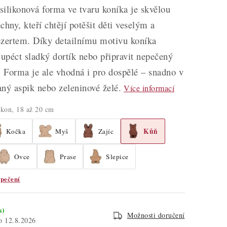
ilikonová forma ve tvaru koníka je skvělou
chny, kteří chtějí potěšit děti veselým a
ezertem. Díky detailnímu motivu koníka
upéct sladký dortík nebo připravit nepečený
. Forma je ale vhodná i pro dospělé – snadno v
laný aspik nebo zeleninové želé.
Více informací
likon, 18 až 20 cm
Kůň
Kočka
Myš
Zajíc
Ovce
Prase
Slepice
pečení
s)
Možnosti doručení
12.8.2026