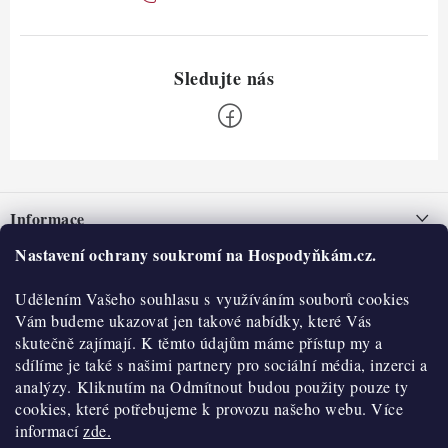
Z
á
Informace
p
a
Nastavení ochrany soukromí na Hospodyňkám.cz.
Nepřevzetí zásilky na dobírku
O nás
t
Obchodní podmínky
Udělením Vašeho souhlasu s využíváním souborů cookies
í
Historie
O nákupu
Vám budeme ukazovat jen takové nabídky, které Vás
Hodnocení obchodu
skutečně zajímají. K těmto údajům máme přístup my a
Kontakty
Reklamace a vratky
sdílíme je také s našimi partnery pro sociální média, inzerci a
Blog
analýzy. Kliknutím na Odmítnout budou použity pouze ty
cookies, které potřebujeme k provozu našeho webu. Více
Moje objednávka
Výdejní místa
informací
zde.
Podmínky ochrany osobních údajů