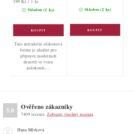
Měrná
199 Kč / 1 ks
cena:
(2 ks)
(1 ks)
Skladem
Skladem
Tato netradiční silikonová
forma je ideální pro
přípravu moderních
dezertů ve tvaru
polokoule,...
Ověřeno zákazníky
5.0
7409
recenzí.
Zobrazit všechny recenze
Hana Měrková