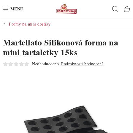
Přejít
Hleda
na
obsah
Formy na mini dortíky
POTŘEBY
Martellato Silikonová forma na
POMŮCKY
mini tartaletky 15ks
SUROVINY
Neohodnoceno
Podrobnosti hodnocení
DEKORACE
PRO OSLAVY
DO KUCHYNĚ
POCHUTINY