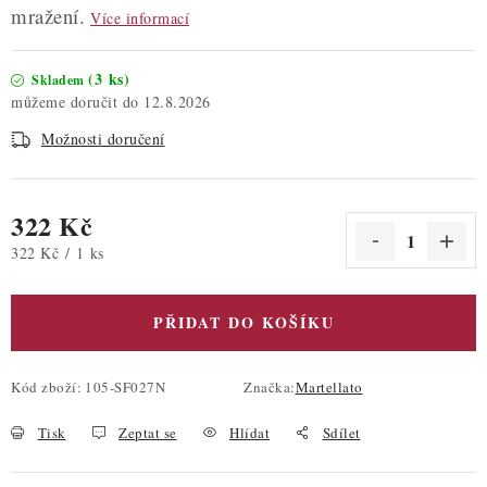
mražení.
Více informací
(3 ks)
Skladem
12.8.2026
Možnosti doručení
322 Kč
Měrná cena:
322 Kč / 1 ks
PŘIDAT DO KOŠÍKU
Kód zboží:
105-SF027N
Značka:
Martellato
Tisk
Zeptat se
Hlídat
Sdílet