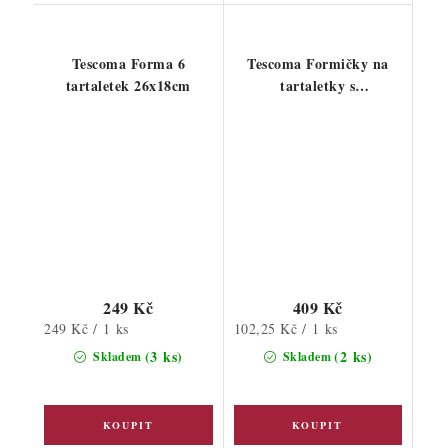
Tescoma Forma 6
Tescoma Formičky na
tartaletek 26x18cm
tartaletky s
odnímatelným dnem 4ks
249 Kč
409 Kč
Měrná
Měrná
249 Kč / 1 ks
102,25 Kč / 1 ks
cena:
cena:
(3 ks)
(2 ks)
Skladem
Skladem