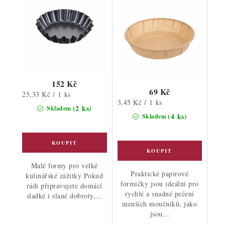
152 Kč
69 Kč
Měrná
25,33 Kč / 1 ks
Měrná
3,45 Kč / 1 ks
cena:
(2 ks)
Skladem
cena:
(4 ks)
Skladem
Malé formy pro velké
Praktické papírové
kulinářské zážitky Pokud
formičky jsou ideální pro
rádi připravujete domácí
rychlé a snadné pečení
sladké i slané dobroty,...
menších moučníků, jako
jsou...