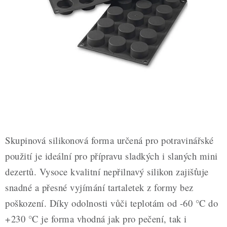
ZDRAVÉ PEČENÍ
DÁRKOVÉ POUKAZY
TÉMATICKÉ PRODUKTY
PROFI BALENÍ
NOVÉ ZBOŽÍ
ZNAČKY
Skupinová silikonová forma určená pro potravinářské
použití je ideální pro přípravu sladkých i slaných mini
Nepřevzetí zásilky na dobírku
Obchodní podmínky
dezertů. Vysoce kvalitní nepřilnavý silikon zajišťuje
Hodnocení obchodu
Blog
Moje objednávka
snadné a přesné vyjímání tartaletek z formy bez
Podmínky ochrany osobních údajů
poškození. Díky odolnosti vůči teplotám od -60 °C do
+230 °C je forma vhodná jak pro pečení, tak i