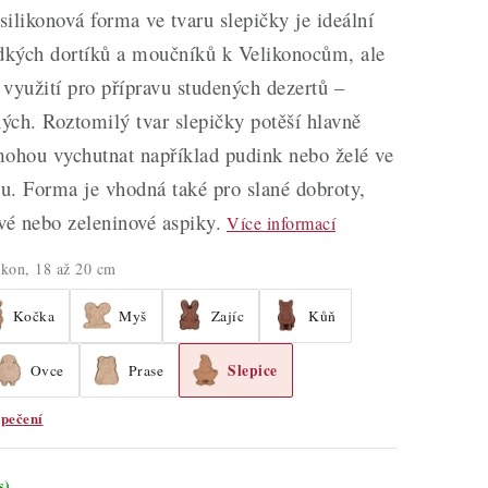
ilikonová forma ve tvaru slepičky je ideální
adkých dortíků a moučníků k Velikonocům, ale
é využití pro přípravu studených dezertů –
ných. Roztomilý tvar slepičky potěší hlavně
 mohou vychutnat například pudink nebo želé ve
u. Forma je vhodná také pro slané dobroty,
vé nebo zeleninové aspiky.
Více informací
likon, 18 až 20 cm
Kočka
Myš
Zajíc
Kůň
Slepice
Ovce
Prase
pečení
s)