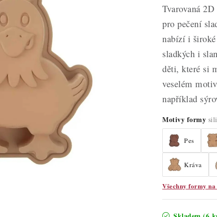
Tvarovaná 2D s
pro pečení sl
nabízí i širok
sladkých i sla
děti, které si
veselém motiv
například sýro
Motivy formy
si
Pes
Kráva
Všechny formy na 
Skladem
(6 k