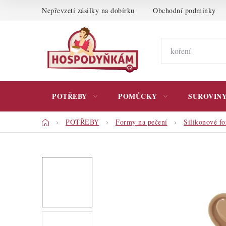
Přejít
Nepřevzetí zásilky na dobírku
Obchodní podmínky
na
obsah
POTŘEBY
POMŮCKY
SUROVIN
Domů
POTŘEBY
Formy na pečení
Silikonové f