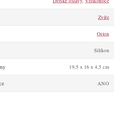
Dětské oslavy
,
Velikonoce
Zvíře
Orion
Silikon
rmy
19,5 x 16 x 4,5 cm
ce
ANO