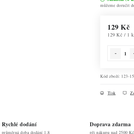
129 Kč
Měrná cena:
129 Kč / 1 k
Kód zboží:
123-1
Tisk
Ze
Rychlé dodání
Doprava zdarma
průměrná doba dodání 1,8
při nákupu nad 2500 Kč