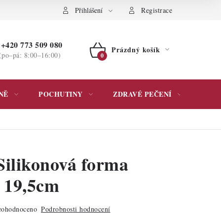
ochrany osobních údajů
Přihlášení
Registrace
+420 773 509 080
Prázdný košík
(po–pá: 8:00–16:00)
NÁKUPNÍ
KOŠÍK
NĚ
POCHUTINY
ZDRAVÉ PEČENÍ
DÁR
Silikonová forma
e 19,5cm
ohodnoceno
Podrobnosti hodnocení