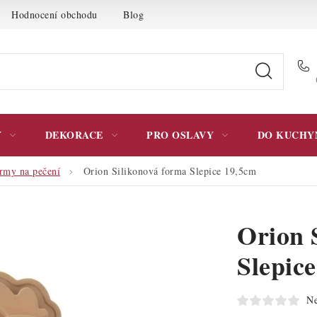
Hodnocení obchodu
Blog
Moje objednávka
Podmínky 
Y
DEKORACE
PRO OSLAVY
DO KUCHY
ormy na pečení
Orion Silikonová forma Slepice 19,5cm
Orion 
Slepic
Ne