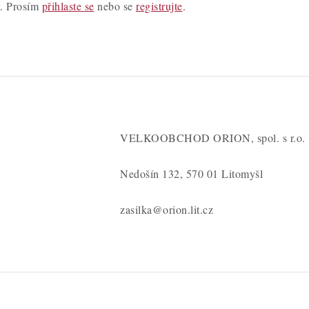
y. Prosím
přihlaste se
nebo se
registrujte
.
VELKOOBCHOD ORION, spol. s r.o.
Nedošín 132, 570 01 Litomyšl
zasilka@orion.lit.cz