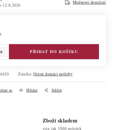
Možnosti doručení
12.8.2026
s
PŘIDAT DO KOŠÍKU
54420
Značka:
Orion domácí potřeby
ptat se
Hlídat
Sdílet
Zboží skladem
více jak 3500 položek