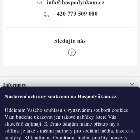
info
@
hospodynkam.cz
+420 773 509 080
Z
á
Informace
p
a
Nastavení ochrany soukromí na Hospodyňkám.cz.
Nepřevzetí zásilky na dobírku
O nás
t
Obchodní podmínky
Udělením Vašeho souhlasu s využíváním souborů cookies
í
Historie
O nákupu
Vám budeme ukazovat jen takové nabídky, které Vás
Hodnocení obchodu
skutečně zajímají. K těmto údajům máme přístup my a
Kontakty
Reklamace a vratky
sdílíme je také s našimi partnery pro sociální média, inzerci a
Blog
analýzy. Kliknutím na Odmítnout budou použity pouze ty