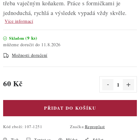
třeba vaječným koňakem. Práce s formičkami je
jednoduchá, rychlá a výsledek vypadá vždy skvěle.
Více informací
(9 ks)
Skladem
11.8.2026
Možnosti doručení
60 Kč
Měrná cena:
PŘIDAT DO KOŠÍKU
Kód zboží:
107-1251
Značka:
Reproplast
Tisk
Zeptat se
Hlídat
Sdílet