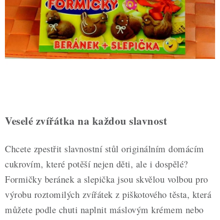
ZDRAVÉ PEČENÍ
DÁRKOVÉ POUKAZY
TÉMATICKÉ PRODUKTY
PROFI BALENÍ
NOVÉ ZBOŽÍ
Veselé zvířátka na každou slavnost
ZNAČKY
Chcete zpestřit slavnostní stůl originálním domácím
Nepřevzetí zásilky na dobírku
Obchodní podmínky
cukrovím, které potěší nejen děti, ale i dospělé?
Hodnocení obchodu
Blog
Moje objednávka
Formičky beránek a slepička jsou skvělou volbou pro
Podmínky ochrany osobních údajů
výrobu roztomilých zvířátek z piškotového těsta, která
můžete podle chuti naplnit máslovým krémem nebo