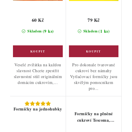
60 Kč
79 Kč
(9 ks)
(1 ks)
Skladem
Skladem
Veselé zvířátka na každou
Pro dokonale tvarované
slavnost Chcete zpestřit
cukroví bez námahy
slavnostní stůl originálním
Vytlačovací formičky jsou
domácím cukrovím,...
skvělým pomocníkem
pro...
Formičky na jednohubky
Formičky na plněné
cukroví Tescoma,
velikonoční motivy