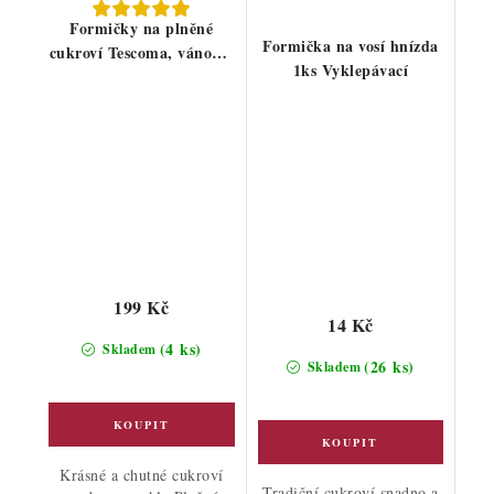
Formičky na plněné
Formička na vosí hnízda
cukroví Tescoma, vánoční
1ks Vyklepávací
motivy
199 Kč
14 Kč
(4 ks)
Skladem
(26 ks)
Skladem
Krásné a chutné cukroví
Tradiční cukroví snadno a