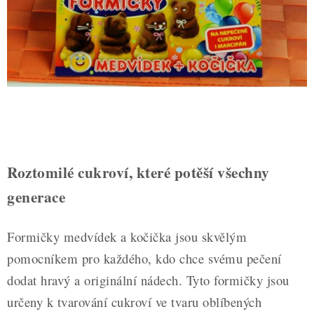
ZDRAVÉ PEČENÍ
DÁRKOVÉ POUKAZY
TÉMATICKÉ PRODUKTY
PROFI BALENÍ
NOVÉ ZBOŽÍ
Roztomilé cukroví, které potěší všechny
ZNAČKY
generace
Nepřevzetí zásilky na dobírku
Obchodní podmínky
Formičky medvídek a kočička jsou skvělým
Hodnocení obchodu
Blog
Moje objednávka
pomocníkem pro každého, kdo chce svému pečení
Podmínky ochrany osobních údajů
dodat hravý a originální nádech. Tyto formičky jsou
určeny k tvarování cukroví ve tvaru oblíbených