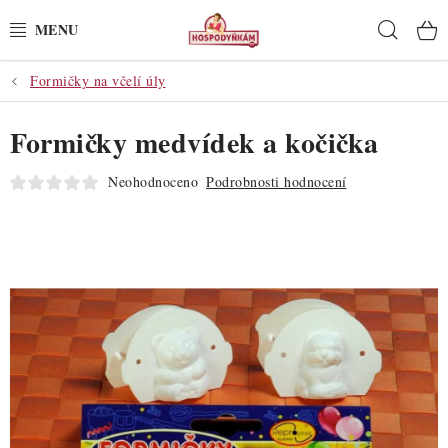
Přejít
Hleda
na
obsah
Formičky na včelí úly
POTŘEBY
Formičky medvídek a kočička
POMŮCKY
Neohodnoceno
Podrobnosti hodnocení
SUROVINY
DEKORACE
PRO OSLAVY
DO KUCHYNĚ
POCHUTINY