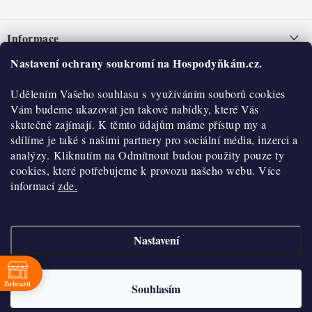
Z
á
Informace
p
a
Nastavení ochrany soukromí na Hospodyňkám.cz.
Nepřevzetí zásilky na dobírku
O nás
t
Obchodní podmínky
Udělením Vašeho souhlasu s využíváním souborů cookies
í
Historie
O nákupu
Vám budeme ukazovat jen takové nabídky, které Vás
Hodnocení obchodu
skutečně zajímají. K těmto údajům máme přístup my a
Kontakty
Reklamace a vratky
sdílíme je také s našimi partnery pro sociální média, inzerci a
Blog
analýzy. Kliknutím na Odmítnout budou použity pouze ty
cookies, které potřebujeme k provozu našeho webu. Více
Moje objednávka
Výdejní místa
informací
zde.
Podmínky ochrany osobních údajů
Cookies
Nastavení
Vydělávejte s námi
Copyright 2026
Hospodyňkám.cz
. Všechna práva vyhrazena.
Upravit nastavení
cookies
Velkoobchod
Zobrazit
Souhlasím
Vytvořil Shoptet
Doprava a platba