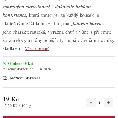
a
vybranými surovinami
dokonale hebkou
,
konzistencí
která zaručuje, že každý kousek je
skutečným zážitkem. Puding má
zlatavou barvu
a
jeho charakteristická, výrazná chuť a vůně s příjemně
karamelovými tóny potěší i ty nejnáročnější milovníky
sladkostí.
Více informací
(49 ks)
Skladem
12.8.2026
Možnosti doručení
19 Kč
Měrná cena:
47,50 Kč / 100 g