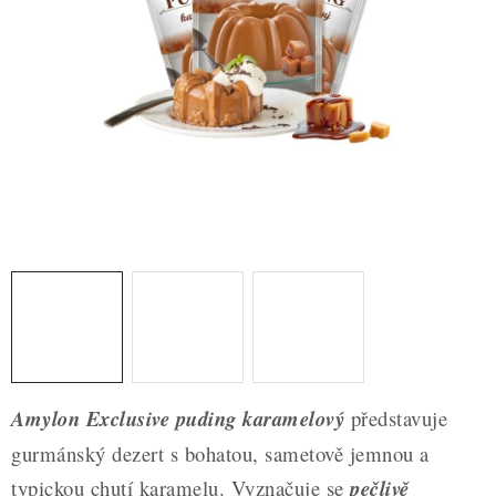
ZDRAVÉ PEČENÍ
DÁRKOVÉ POUKAZY
TÉMATICKÉ PRODUKTY
PROFI BALENÍ
NOVÉ ZBOŽÍ
ZNAČKY
Nepřevzetí zásilky na dobírku
Obchodní podmínky
Hodnocení obchodu
Blog
Moje objednávka
Amylon Exclusive puding karamelový
představuje
Podmínky ochrany osobních údajů
gurmánský dezert s bohatou, sametově jemnou a
typickou chutí karamelu. Vyznačuje se
pečlivě