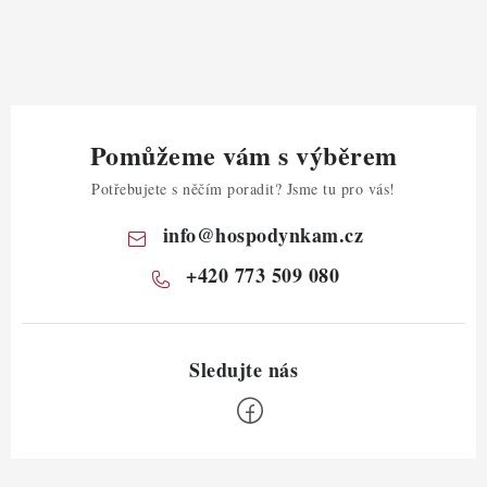
Pomůžeme vám s výběrem
Potřebujete s něčím poradit? Jsme tu pro vás!
info
@
hospodynkam.cz
+420 773 509 080
Z