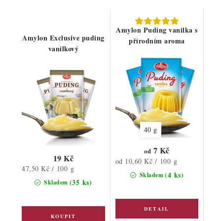
Amylon Puding vanilka s
Amylon Exclusive puding
přírodním aroma
vanilkový
40 g
7 Kč
od
19 Kč
Měrná
od 10,60 Kč / 100 g
Měrná
47,50 Kč / 100 g
cena:
(4 ks)
Skladem
cena:
(35 ks)
Skladem