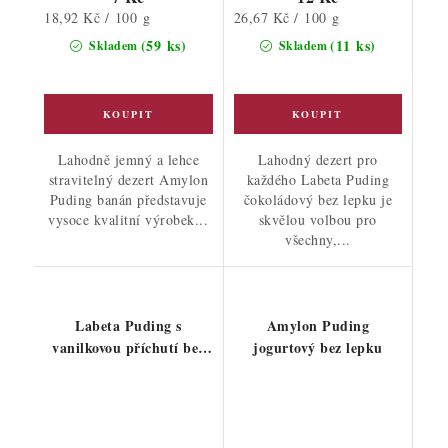
Měrná
Měrná
18,92 Kč / 100 g
26,67 Kč / 100 g
cena:
cena:
(59 ks)
(11 ks)
Skladem
Skladem
Lahodně jemný a lehce
Lahodný dezert pro
stravitelný dezert Amylon
každého Labeta Puding
Puding banán představuje
čokoládový bez lepku je
vysoce kvalitní výrobek...
skvělou volbou pro
všechny,...
Labeta Puding s
Amylon Puding
vanilkovou příchutí bez
jogurtový bez lepku
lepku