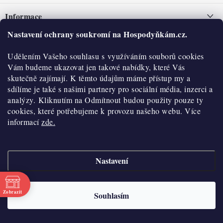
á
Informace
p
a
Nastavení ochrany soukromí na Hospodyňkám.cz.
Nepřevzetí zásilky na dobírku
O nás
t
Obchodní podmínky
Udělením Vašeho souhlasu s využíváním souborů cookies
í
Historie
O nákupu
Vám budeme ukazovat jen takové nabídky, které Vás
Hodnocení obchodu
skutečně zajímají. K těmto údajům máme přístup my a
Kontakty
Reklamace a vratky
sdílíme je také s našimi partnery pro sociální média, inzerci a
Blog
analýzy. Kliknutím na Odmítnout budou použity pouze ty
cookies, které potřebujeme k provozu našeho webu. Více
Moje objednávka
Výdejní místa
informací
zde.
Podmínky ochrany osobních údajů
Cookies
Nastavení
Vydělávejte s námi
Copyright 2026
Hospodyňkám.cz
. Všechna práva vyhrazena.
Upravit nastavení
cookies
Velkoobchod
Zobrazit
Souhlasím
Vytvořil Shoptet
Doprava a platba