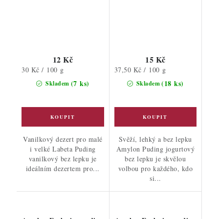
12 Kč
15 Kč
Měrná
Měrná
30 Kč / 100 g
37,50 Kč / 100 g
cena:
cena:
(7 ks)
(18 ks)
Skladem
Skladem
Vanilkový dezert pro malé
Svěží, lehký a bez lepku
i velké Labeta Puding
Amylon Puding jogurtový
vanilkový bez lepku je
bez lepku je skvělou
ideálním dezertem pro...
volbou pro každého, kdo
si...