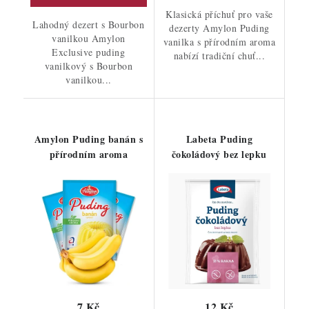
Klasická příchuť pro vaše
Lahodný dezert s Bourbon
dezerty Amylon Puding
vanilkou Amylon
vanilka s přírodním aroma
Exclusive puding
nabízí tradiční chuť...
vanilkový s Bourbon
vanilkou...
Amylon Puding banán s
Labeta Puding
přírodním aroma
čokoládový bez lepku
7 Kč
12 Kč