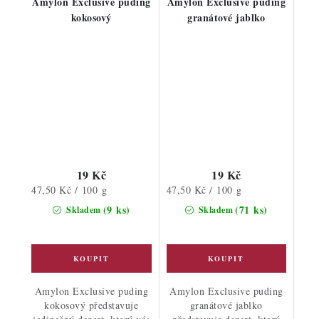
Amylon Exclusive puding
Amylon Exclusive puding
kokosový
granátové jablko
19 Kč
19 Kč
Měrná
Měrná
47,50 Kč / 100 g
47,50 Kč / 100 g
cena:
cena:
(9 ks)
(71 ks)
Skladem
Skladem
Amylon Exclusive puding
Amylon Exclusive puding
kokosový představuje
granátové jablko