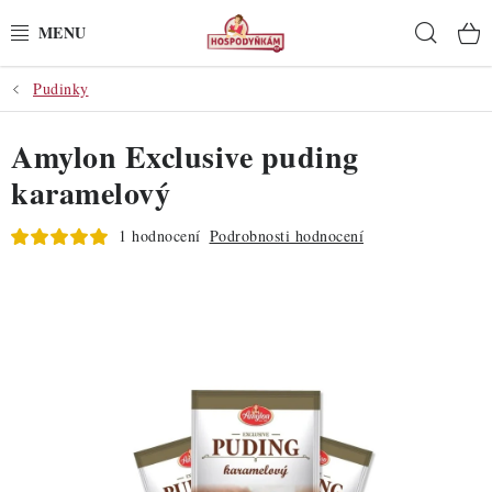
Přejít
Hleda
na
obsah
Pudinky
POTŘEBY
Amylon Exclusive puding
POMŮCKY
karamelový
SUROVINY
1 hodnocení
Podrobnosti hodnocení
DEKORACE
PRO OSLAVY
DO KUCHYNĚ
POCHUTINY