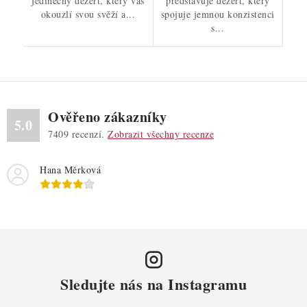
jedinečný dezert, který vás
představuje dezert, který
okouzlí svou svěží a...
spojuje jemnou konzistenci
s...
Ověřeno zákazníky
5.0
7409
recenzí.
Zobrazit všechny recenze
Hana Měrková
Sledujte nás na Instagramu