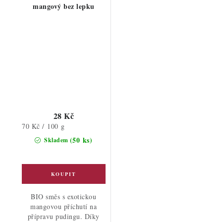
mangový bez lepku
28 Kč
Měrná
70 Kč / 100 g
cena:
(50 ks)
Skladem
BIO směs s exotickou
mangovou příchutí na
přípravu pudingu. Díky