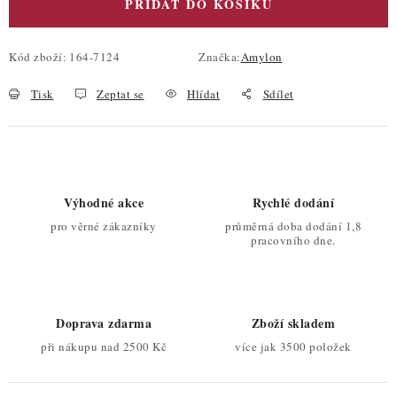
PŘIDAT DO KOŠÍKU
Kód zboží:
164-7124
Značka:
Amylon
Tisk
Zeptat se
Hlídat
Sdílet
Výhodné akce
Rychlé dodání
pro věrné zákazníky
průměrná doba dodání 1,8
pracovního dne.
Doprava zdarma
Zboží skladem
při nákupu nad 2500 Kč
více jak 3500 položek