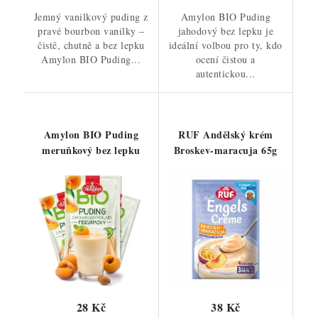
Jemný vanilkový puding z
Amylon BIO Puding
pravé bourbon vanilky –
jahodový bez lepku je
čistě, chutně a bez lepku
ideální volbou pro ty, kdo
Amylon BIO Puding...
ocení čistou a
autentickou...
Amylon BIO Puding
RUF Andělský krém
meruňkový bez lepku
Broskev-maracuja 65g
28 Kč
38 Kč