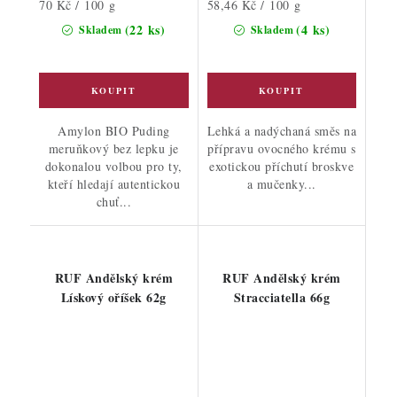
Měrná
Měrná
70 Kč / 100 g
58,46 Kč / 100 g
cena:
cena:
(22 ks)
(4 ks)
Skladem
Skladem
Amylon BIO Puding
Lehká a nadýchaná směs na
meruňkový bez lepku je
přípravu ovocného krému s
dokonalou volbou pro ty,
exotickou příchutí broskve
kteří hledají autentickou
a mučenky...
chuť...
RUF Andělský krém
RUF Andělský krém
Lískový oříšek 62g
Stracciatella 66g