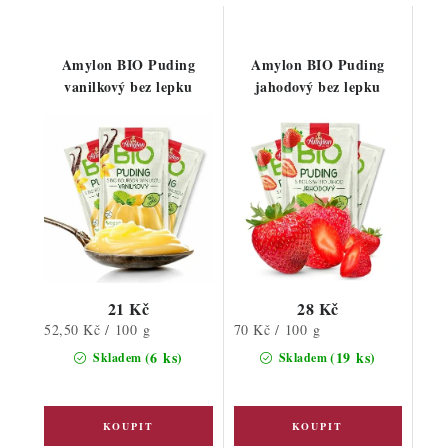
Amylon BIO Puding
Amylon BIO Puding
vanilkový bez lepku
jahodový bez lepku
21 Kč
28 Kč
Měrná
Měrná
52,50 Kč / 100 g
70 Kč / 100 g
cena:
cena:
(6 ks)
(19 ks)
Skladem
Skladem