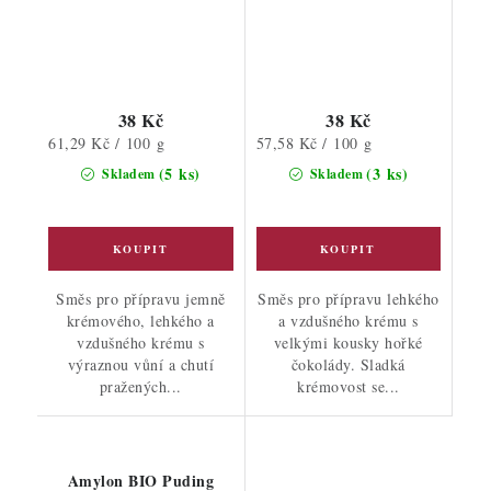
38 Kč
38 Kč
Měrná
Měrná
61,29 Kč / 100 g
57,58 Kč / 100 g
cena:
cena:
(5 ks)
(3 ks)
Skladem
Skladem
Směs pro přípravu jemně
Směs pro přípravu lehkého
krémového, lehkého a
a vzdušného krému s
vzdušného krému s
velkými kousky hořké
výraznou vůní a chutí
čokolády. Sladká
pražených...
krémovost se...
Amylon BIO Puding