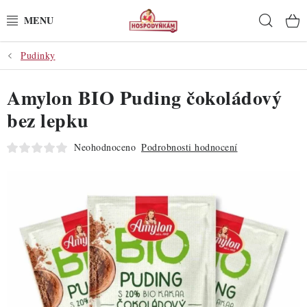
Přejít
Hleda
na
obsah
Pudinky
POTŘEBY
Amylon BIO Puding čokoládový
POMŮCKY
bez lepku
SUROVINY
Neohodnoceno
Podrobnosti hodnocení
DEKORACE
PRO OSLAVY
DO KUCHYNĚ
POCHUTINY