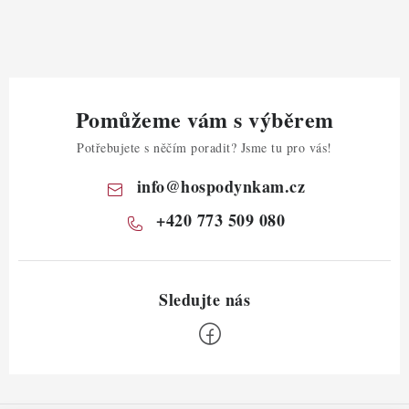
Pomůžeme vám s výběrem
Potřebujete s něčím poradit? Jsme tu pro vás!
info
@
hospodynkam.cz
+420 773 509 080
Z