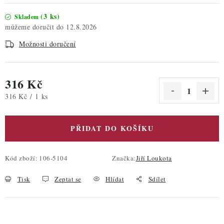
(3 ks)
Skladem
12.8.2026
Možnosti doručení
316 Kč
Měrná cena:
316 Kč / 1 ks
PŘIDAT DO KOŠÍKU
Kód zboží:
106-5104
Značka:
Jiří Loukota
Tisk
Zeptat se
Hlídat
Sdílet