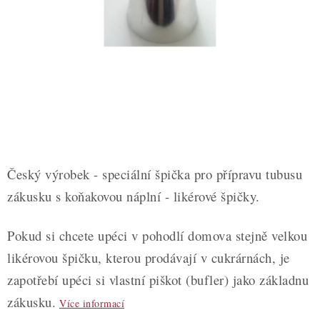
ZDRAVÉ PEČENÍ
DÁRKOVÉ POUKAZY
TÉMATICKÉ PRODUKTY
PROFI BALENÍ
NOVÉ ZBOŽÍ
Český výrobek - speciální špička pro přípravu tubusu
ZNAČKY
zákusku s koňakovou náplní - likérové špičky.
Nepřevzetí zásilky na dobírku
Obchodní podmínky
Pokud si chcete upéci v pohodlí domova stejně velkou
Hodnocení obchodu
Blog
Moje objednávka
likérovou špičku, kterou prodávají v cukrárnách, je
Podmínky ochrany osobních údajů
zapotřebí upéci si vlastní piškot (bufler) jako základnu
zákusku.
Více informací