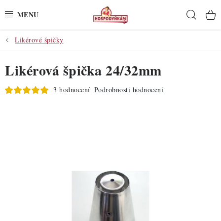
Přejít
Hleda
na
obsah
Likérové špičky
POTŘEBY
Likérová špička 24/32mm
POMŮCKY
3 hodnocení
Podrobnosti hodnocení
SUROVINY
DEKORACE
PRO OSLAVY
DO KUCHYNĚ
POCHUTINY