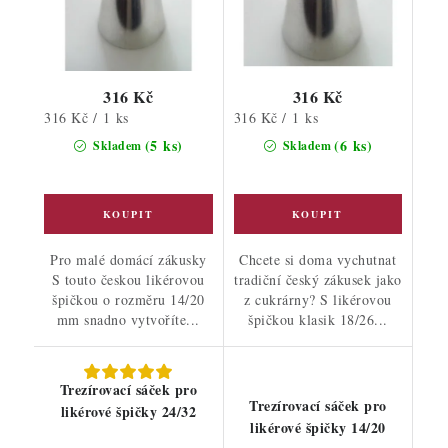
316 Kč
316 Kč
Měrná
Měrná
316 Kč / 1 ks
316 Kč / 1 ks
cena:
cena:
(5 ks)
(6 ks)
Skladem
Skladem
Pro malé domácí zákusky
Chcete si doma vychutnat
S touto českou likérovou
tradiční český zákusek jako
špičkou o rozměru 14/20
z cukrárny? S likérovou
mm snadno vytvoříte...
špičkou klasik 18/26...
Trezírovací sáček pro
Trezírovací sáček pro
likérové špičky 24/32
likérové špičky 14/20