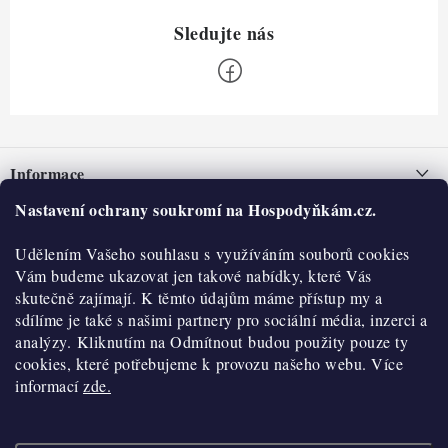
Z
á
Informace
p
a
Nastavení ochrany soukromí na Hospodyňkám.cz.
Nepřevzetí zásilky na dobírku
O nás
t
Obchodní podmínky
Udělením Vašeho souhlasu s využíváním souborů cookies
í
Historie
O nákupu
Vám budeme ukazovat jen takové nabídky, které Vás
Hodnocení obchodu
skutečně zajímají. K těmto údajům máme přístup my a
Kontakty
Reklamace a vratky
sdílíme je také s našimi partnery pro sociální média, inzerci a
Blog
analýzy. Kliknutím na Odmítnout budou použity pouze ty
cookies, které potřebujeme k provozu našeho webu. Více
Moje objednávka
Výdejní místa
informací
zde.
Podmínky ochrany osobních údajů
Cookies