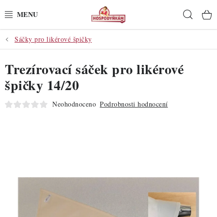
Přejít
Hleda
na
obsah
Sáčky pro likérové špičky
POTŘEBY
Trezírovací sáček pro likérové
POMŮCKY
špičky 14/20
SUROVINY
Neohodnoceno
Podrobnosti hodnocení
DEKORACE
PRO OSLAVY
DO KUCHYNĚ
POCHUTINY