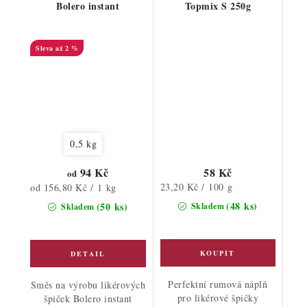
Bolero instant
Topmix S 250g
až 2 %
0,5 kg
94 Kč
58 Kč
od
Měrná
Měrná
23,20 Kč / 100 g
od 156,80 Kč / 1 kg
cena:
cena:
(48 ks)
(50 ks)
Skladem
Skladem
Perfektní rumová náplň
Směs na výrobu likérových
pro likérové špičky
špiček Bolero instant