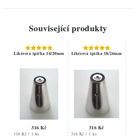
Související produkty
Likérová špička 14/20mm
Likérová špička 18/26mm
316 Kč
316 Kč
Měrná
Měrná
316 Kč / 1 ks
316 Kč / 1 ks