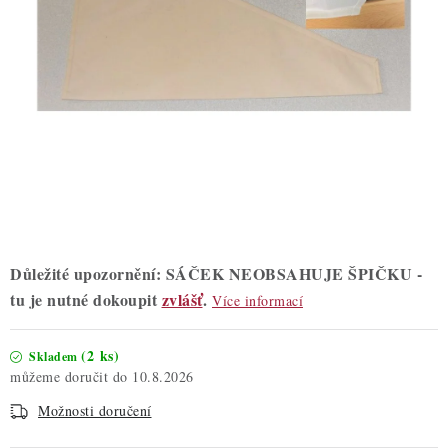
ZDRAVÉ PEČENÍ
DÁRKOVÉ POUKAZY
TÉMATICKÉ PRODUKTY
PROFI BALENÍ
NOVÉ ZBOŽÍ
ZNAČKY
Důležité upozornění: SÁČEK NEOBSAHUJE ŠPIČKU -
tu je nutné dokoupit
zvlášť
.
Více informací
Nepřevzetí zásilky na dobírku
Obchodní podmínky
Hodnocení obchodu
Blog
Moje objednávka
(2 ks)
Skladem
10.8.2026
Podmínky ochrany osobních údajů
Možnosti doručení