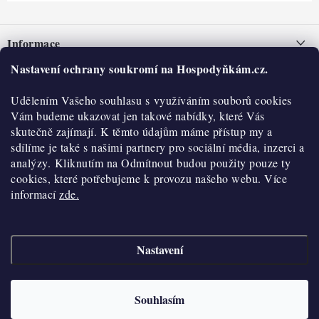
Z
á
Informace
p
a
Nastavení ochrany soukromí na Hospodyňkám.cz.
Nepřevzetí zásilky na dobírku
O nás
t
Obchodní podmínky
Udělením Vašeho souhlasu s využíváním souborů cookies
í
Historie
O nákupu
Vám budeme ukazovat jen takové nabídky, které Vás
Hodnocení obchodu
skutečně zajímají. K těmto údajům máme přístup my a
Kontakty
Reklamace a vratky
sdílíme je také s našimi partnery pro sociální média, inzerci a
Blog
analýzy. Kliknutím na Odmítnout budou použity pouze ty
cookies, které potřebujeme k provozu našeho webu. Více
Moje objednávka
Výdejní místa
informací
zde.
Podmínky ochrany osobních údajů
Cookies
Nastavení
Vydělávejte s námi
Copyright 2026
Hospodyňkám.cz
. Všechna práva vyhrazena.
Upravit nastavení
cookies
Velkoobchod
Souhlasím
Vytvořil Shoptet