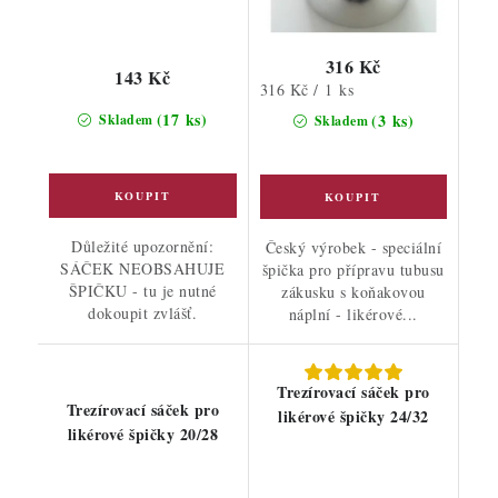
316 Kč
143 Kč
Měrná
316 Kč / 1 ks
cena:
(17 ks)
(3 ks)
Skladem
Skladem
Důležité upozornění:
Český výrobek - speciální
SÁČEK NEOBSAHUJE
špička pro přípravu tubusu
ŠPIČKU - tu je nutné
zákusku s koňakovou
dokoupit zvlášť.
náplní - likérové...
Trezírovací sáček pro
Trezírovací sáček pro
likérové špičky 24/32
likérové špičky 20/28