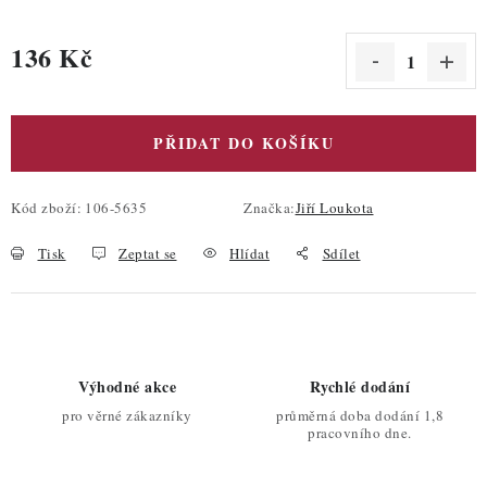
136 Kč
Měrná cena:
PŘIDAT DO KOŠÍKU
Kód zboží:
106-5635
Značka:
Jiří Loukota
Tisk
Zeptat se
Hlídat
Sdílet
Výhodné akce
Rychlé dodání
pro věrné zákazníky
průměrná doba dodání 1,8
pracovního dne.