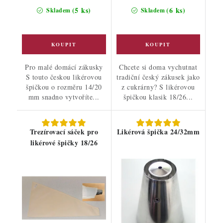
cena:
cena:
(5 ks)
(6 ks)
Skladem
Skladem
Pro malé domácí zákusky
Chcete si doma vychutnat
S touto českou likérovou
tradiční český zákusek jako
špičkou o rozměru 14/20
z cukrárny? S likérovou
mm snadno vytvoříte...
špičkou klasik 18/26...
Trezírovací sáček pro
Likérová špička 24/32mm
likérové špičky 18/26