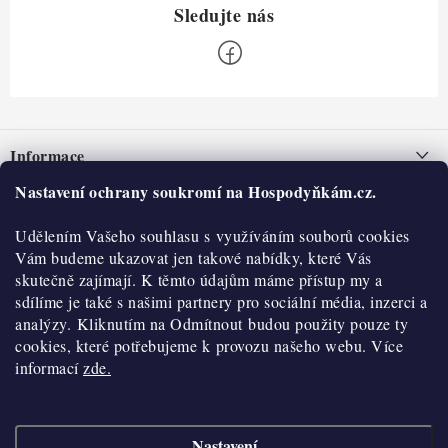
Z
á
Informace
p
a
Nastavení ochrany soukromí na Hospodyňkám.cz.
Nepřevzetí zásilky na dobírku
O nás
t
Obchodní podmínky
Udělením Vašeho souhlasu s využíváním souborů cookies
í
Historie
O nákupu
Vám budeme ukazovat jen takové nabídky, které Vás
Hodnocení obchodu
skutečně zajímají. K těmto údajům máme přístup my a
Kontakty
Reklamace a vratky
sdílíme je také s našimi partnery pro sociální média, inzerci a
Blog
analýzy. Kliknutím na Odmítnout budou použity pouze ty
cookies, které potřebujeme k provozu našeho webu. Více
Moje objednávka
Výdejní místa
informací
zde.
Podmínky ochrany osobních údajů
Cookies
Nastavení
Vydělávejte s námi