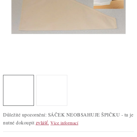
ZDRAVÉ PEČENÍ
DÁRKOVÉ POUKAZY
TÉMATICKÉ PRODUKTY
PROFI BALENÍ
NOVÉ ZBOŽÍ
ZNAČKY
Nepřevzetí zásilky na dobírku
Obchodní podmínky
Hodnocení obchodu
Blog
Moje objednávka
Důležité upozornění: SÁČEK NEOBSAHUJE ŠPIČKU - tu je
Podmínky ochrany osobních údajů
nutné dokoupit
zvlášť.
Více informací