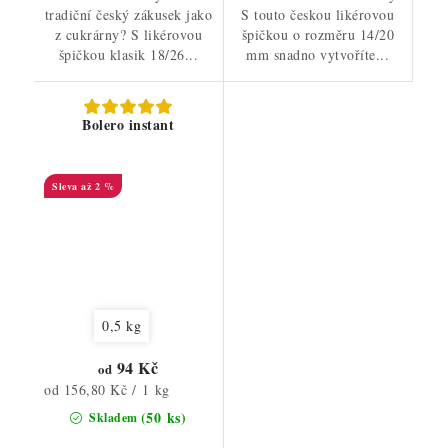
tradiční český zákusek jako
S touto českou likérovou
z cukrárny? S likérovou
špičkou o rozměru 14/20
špičkou klasik 18/26...
mm snadno vytvoříte...
Bolero instant
až 2 %
0,5 kg
94 Kč
od
Měrná
od 156,80 Kč / 1 kg
cena:
(50 ks)
Skladem