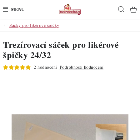
Přejít
Hleda
na
obsah
Sáčky pro likérové špičky
POTŘEBY
Trezírovací sáček pro likérové
POMŮCKY
špičky 24/32
SUROVINY
2 hodnocení
Podrobnosti hodnocení
DEKORACE
PRO OSLAVY
DO KUCHYNĚ
POCHUTINY