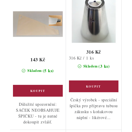
316 Kč
Měrná
316 Kč / 1 ks
143 Kč
cena:
(3 ks)
Skladem
(5 ks)
Skladem
Český výrobek - speciální
Důležité upozornění:
špička pro přípravu tubusu
SÁČEK NEOBSAHUJE
zákusku s koňakovou
ŠPIČKU - tu je nutné
náplní - likérové...
dokoupit zvlášť.