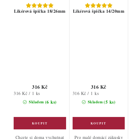
Likérová špička 18/26mm
Likérová špička 14/20mm
316 Kč
316 Kč
Měrná
Měrná
316 Kč / 1 ks
316 Kč / 1 ks
cena:
cena:
(6 ks)
(5 ks)
Skladem
Skladem
Chcete si doma vychutnat
Pro malé domácí zákusky