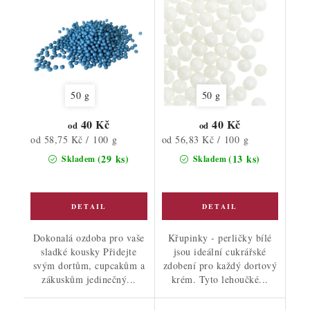
50 g
50 g
40 Kč
40 Kč
od
od
Měrná
Měrná
od 58,75 Kč / 100 g
od 56,83 Kč / 100 g
cena:
cena:
(29 ks)
(13 ks)
Skladem
Skladem
Dokonalá ozdoba pro vaše
Křupinky - perličky bílé
sladké kousky Přidejte
jsou ideální cukrářské
svým dortům, cupcakům a
zdobení pro každý dortový
zákuskům jedinečný...
krém. Tyto lehoučké...