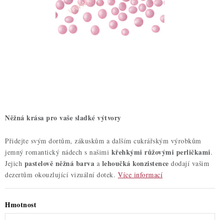
ZDRAVÉ PEČENÍ
DÁRKOVÉ POUKAZY
TÉMATICKÉ PRODUKTY
PROFI BALENÍ
NOVÉ ZBOŽÍ
Něžná krása pro vaše sladké výtvory
ZNAČKY
Přidejte svým dortům, zákuskům a dalším cukrářským výrobkům
křehkými růžovými perličkami
jemný romantický nádech s našimi
.
Nepřevzetí zásilky na dobírku
Obchodní podmínky
pastelově něžná barva
lehoučká konzistence
Jejich
a
dodají vašim
Hodnocení obchodu
Blog
Moje objednávka
dezertům okouzlující vizuální dotek.
Více informací
Podmínky ochrany osobních údajů
Hmotnost