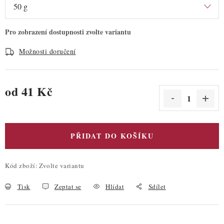
Možnosti doručení
od
41 Kč
Měrná cena:
PŘIDAT DO KOŠÍKU
Kód zboží:
Zvolte variantu
Tisk
Zeptat se
Hlídat
Sdílet