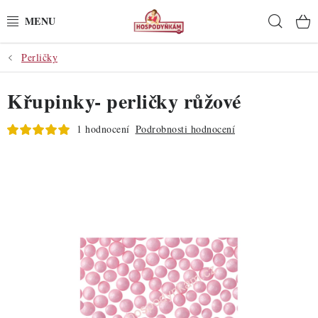
Přejít
Hleda
na
obsah
Perličky
POTŘEBY
Křupinky- perličky růžové
POMŮCKY
1 hodnocení
Podrobnosti hodnocení
SUROVINY
DEKORACE
PRO OSLAVY
DO KUCHYNĚ
POCHUTINY