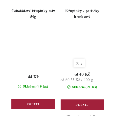
Čokoládové křupinky mix
Křupinky - perličky
50g
broskvové
50 g
40 Kč
od
44 Kč
Měrná
od 60,33 Kč / 100 g
cena:
(49 ks)
Skladem
(21 ks)
Skladem