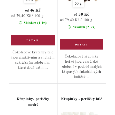
50 g
46 Kč
od
50 Kč
od
Měrná
od 79,40 Kč / 100 g
Měrná
od 79,40 Kč / 100 g
cena:
(1 ks)
Skladem
cena:
(2 ks)
Skladem
Čokoládové křupinky bílé
Čokoládové křupinky
jsou atraktivním a chutným
hořké jsou cukrářské
cukrářským zdobením,
zdobení v podobě malých
které dodá vašim...
křupavých čokoládových
kuliček...
Křupinky- perličky
Křupinky - perličky bílé
modré