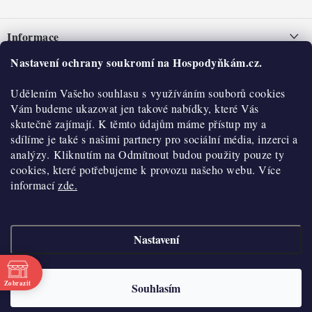
Z
á
Informace
p
a
Nastavení ochrany soukromí na Hospodyňkám.cz.
Nepřevzetí zásilky na dobírku
O nás
t
Obchodní podmínky
Udělením Vašeho souhlasu s využíváním souborů cookies
í
Historie
O nákupu
Vám budeme ukazovat jen takové nabídky, které Vás
Hodnocení obchodu
skutečně zajímají. K těmto údajům máme přístup my a
Kontakty
Reklamace a vratky
sdílíme je také s našimi partnery pro sociální média, inzerci a
Blog
analýzy. Kliknutím na Odmítnout budou použity pouze ty
cookies, které potřebujeme k provozu našeho webu. Více
Moje objednávka
Výdejní místa
informací
zde.
Podmínky ochrany osobních údajů
Cookies
Nastavení
Vydělávejte s námi
Copyright 2026
Hospodyňkám.cz
. Všechna práva vyhrazena.
Upravit nastavení
cookies
Velkoobchod
Zobrazit
Souhlasím
Vytvořil Shoptet
Doprava a platba