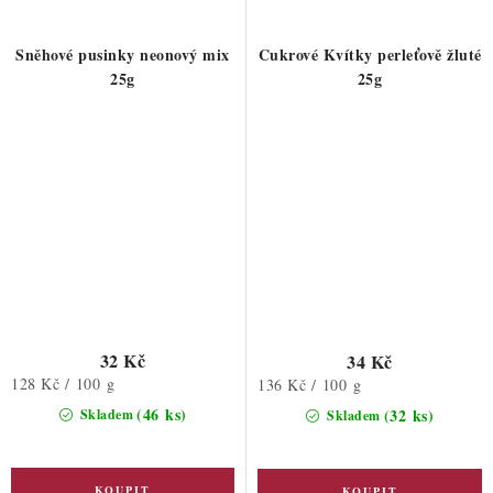
Sněhové pusinky neonový mix
Cukrové Kvítky perleťově žluté
25g
25g
32 Kč
34 Kč
Měrná
128 Kč / 100 g
Měrná
136 Kč / 100 g
cena:
cena:
(46 ks)
(32 ks)
Skladem
Skladem