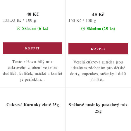
40 Kč
45 Kč
Měrná
133,33 Kč / 100 g
Měrná
150 Kč / 100 g
cena:
cena:
(6 ks)
(25 ks)
Skladem
Skladem
Tento růžovo-bílý mix
Veselá cukrová autíčka jsou
cukrového zdobení ve tvaru
ideálním zdobením pro dětské
dudlíků, kuliček, máčků a konfet
dorty, cupcakes, sušenky i další
je perfektní...
sladké...
Cukrové Korunky zlaté 25g
Sněhové pusinky pastelový mix
25g