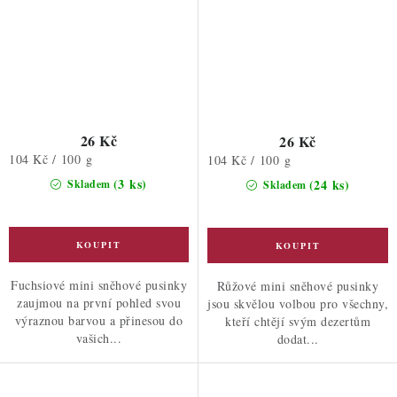
26 Kč
26 Kč
Měrná
104 Kč / 100 g
Měrná
104 Kč / 100 g
cena:
cena:
(3 ks)
(24 ks)
Skladem
Skladem
Fuchsiové mini sněhové pusinky
Růžové mini sněhové pusinky
zaujmou na první pohled svou
jsou skvělou volbou pro všechny,
výraznou barvou a přinesou do
kteří chtějí svým dezertům
vašich...
dodat...