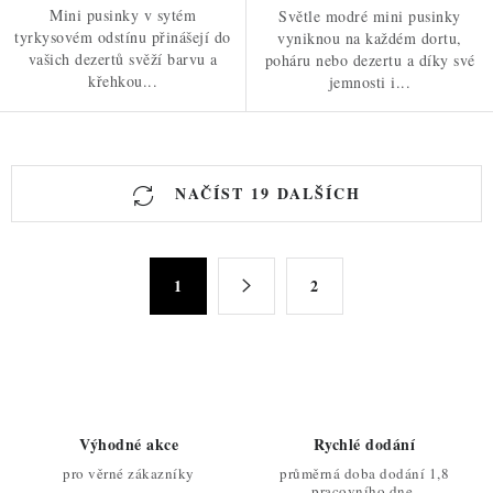
Mini pusinky v sytém
Světle modré mini pusinky
tyrkysovém odstínu přinášejí do
vyniknou na každém dortu,
vašich dezertů svěží barvu a
poháru nebo dezertu a díky své
křehkou...
jemnosti i...
O
NAČÍST 19 DALŠÍCH
v
l
á
S
d
1
2
t
a
r
c
á
n
í
k
p
o
r
Výhodné akce
Rychlé dodání
v
v
pro věrné zákazníky
průměrná doba dodání 1,8
á
k
pracovního dne.