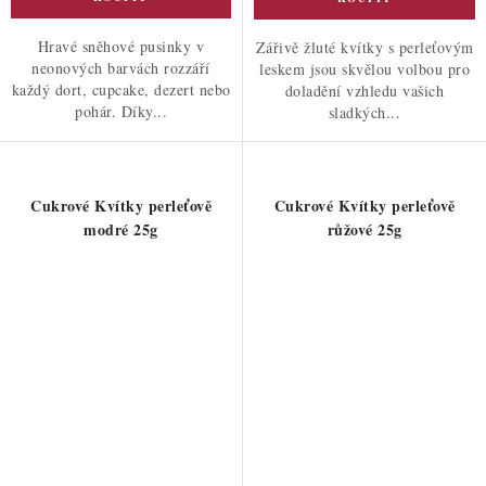
Hravé sněhové pusinky v
Zářivě žluté kvítky s perleťovým
neonových barvách rozzáří
leskem jsou skvělou volbou pro
každý dort, cupcake, dezert nebo
doladění vzhledu vašich
pohár. Díky...
sladkých...
Cukrové Kvítky perleťově
Cukrové Kvítky perleťově
modré 25g
růžové 25g