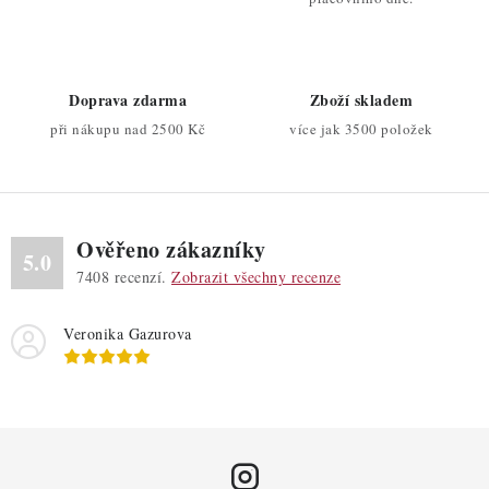
n
y
í
v
ý
Doprava zdarma
Zboží skladem
p
při nákupu nad 2500 Kč
více jak 3500 položek
i
s
u
Ověřeno zákazníky
5.0
7408
recenzí.
Zobrazit všechny recenze
Veronika Gazurova