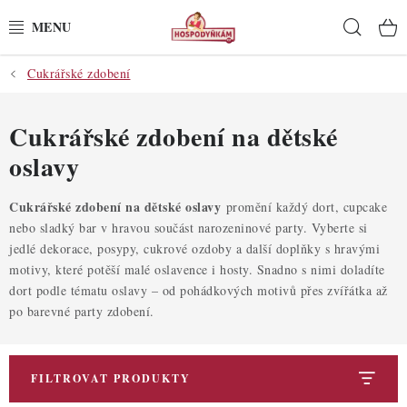
Přejít
Hleda
na
obsah
Cukrářské zdobení
POTŘEBY
POMŮCKY
Cukrářské zdobení na dětské
oslavy
SUROVINY
Cukrářské zdobení na dětské oslavy
promění každý dort, cupcake
DEKORACE
nebo sladký bar v hravou součást narozeninové party. Vyberte si
jedlé dekorace, posypy, cukrové ozdoby a další doplňky s hravými
PRO OSLAVY
motivy, které potěší malé oslavence i hosty. Snadno s nimi doladíte
dort podle tématu oslavy – od pohádkových motivů přes zvířátka až
po barevné party zdobení.
DO KUCHYNĚ
POCHUTINY
FILTROVAT PRODUKTY