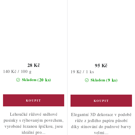
28 Kč
95 Kč
Měrná
140 Kč / 100 g
Měrná
19 Kč / 1 ks
cena:
cena:
(20 ks)
(9 ks)
Skladem
Skladem
Lehoučké růžové sněhové
Elegantní 3D dekorace v podobě
pusinky s rýhovaným povrchem,
růže z jedlého papíru působí
vyrobené řezanou špičkou, jsou
díky stínování do pudrové barvy
ideální pro...
velmi...