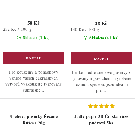
58 Kč
28 Kč
Měrná
232 Kč / 100 g
Měrná
140 Kč / 100 g
cena:
cena:
(1 ks)
(41 ks)
Skladem
Skladem
Pro kouzelný a pohádkový
Lehké modré sněhové pusinky s
vzhled vašich cukrářských
rýhovaným povrchem, vyrobené
výtvorů vyzkoušejte tvarované
řezanou špičkou, jsou ideální
cukrářské...
pro...
Sněhové pusinky Řezané
Jedlý papír 3D Čínská růže
Růžové 20g
pudrová 5ks