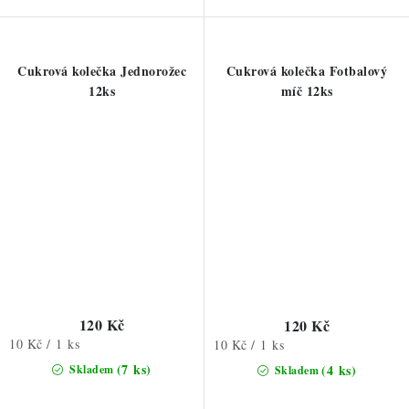
Cukrová kolečka Jednorožec
Cukrová kolečka Fotbalový
12ks
míč 12ks
120 Kč
120 Kč
Měrná
10 Kč / 1 ks
Měrná
10 Kč / 1 ks
cena:
cena:
(7 ks)
(4 ks)
Skladem
Skladem