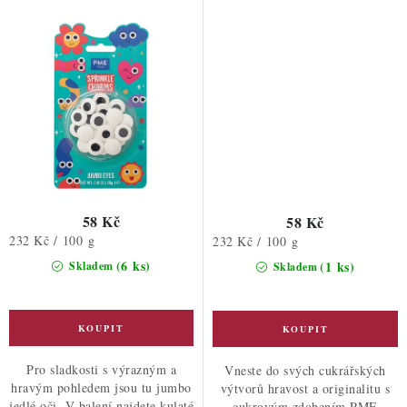
58 Kč
58 Kč
Měrná
232 Kč / 100 g
Měrná
232 Kč / 100 g
cena:
cena:
(6 ks)
(1 ks)
Skladem
Skladem
Pro sladkosti s výrazným a
Vneste do svých cukrářských
hravým pohledem jsou tu jumbo
výtvorů hravost a originalitu s
jedlé oči. V balení najdete kulaté
cukrovým zdobením PME