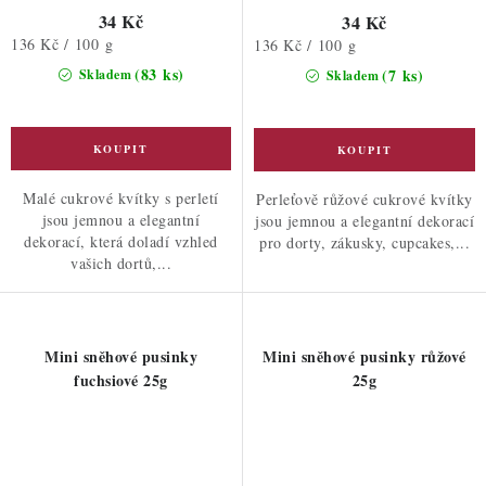
34 Kč
34 Kč
Měrná
136 Kč / 100 g
Měrná
136 Kč / 100 g
cena:
cena:
(83 ks)
(7 ks)
Skladem
Skladem
Malé cukrové kvítky s perletí
Perleťově růžové cukrové kvítky
jsou jemnou a elegantní
jsou jemnou a elegantní dekorací
dekorací, která doladí vzhled
pro dorty, zákusky, cupcakes,...
vašich dortů,...
Mini sněhové pusinky
Mini sněhové pusinky růžové
fuchsiové 25g
25g