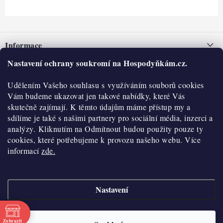
Z
á
Informace
p
a
Nastavení ochrany soukromí na Hospodyňkám.cz.
Nepřevzetí zásilky na dobírku
O nás
t
Obchodní podmínky
Udělením Vašeho souhlasu s využíváním souborů cookies
í
Historie
O nákupu
Vám budeme ukazovat jen takové nabídky, které Vás
Hodnocení obchodu
skutečně zajímají. K těmto údajům máme přístup my a
Kontakty
Reklamace a vratky
sdílíme je také s našimi partnery pro sociální média, inzerci a
Blog
analýzy. Kliknutím na Odmítnout budou použity pouze ty
cookies, které potřebujeme k provozu našeho webu. Více
Moje objednávka
Výdejní místa
informací
zde.
Podmínky ochrany osobních údajů
Cookies
Nastavení
Vydělávejte s námi
Copyright 2026
Hospodyňkám.cz
. Všechna práva vyhrazena.
Upravit nastavení
cookies
Velkoobchod
Zobrazit