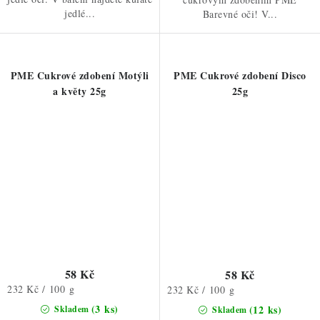
jedlé...
Barevné oči! V...
PME Cukrové zdobení Motýli
PME Cukrové zdobení Disco
a květy 25g
25g
58 Kč
58 Kč
Měrná
232 Kč / 100 g
Měrná
232 Kč / 100 g
cena:
cena:
(3 ks)
(12 ks)
Skladem
Skladem