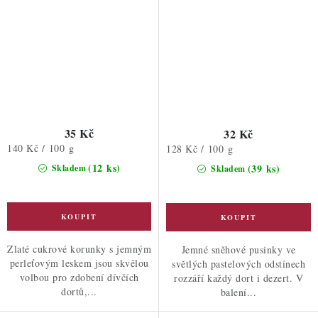
35 Kč
32 Kč
Měrná
140 Kč / 100 g
Měrná
128 Kč / 100 g
cena:
cena:
(12 ks)
(39 ks)
Skladem
Skladem
Zlaté cukrové korunky s jemným
Jemné sněhové pusinky ve
perleťovým leskem jsou skvělou
světlých pastelových odstínech
volbou pro zdobení dívčích
rozzáří každý dort i dezert. V
dortů,...
balení...