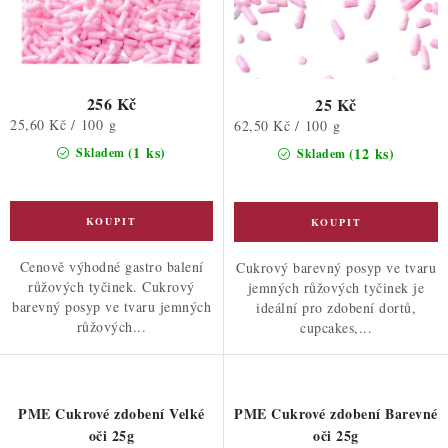
256 Kč
25 Kč
Měrná
25,60 Kč / 100 g
Měrná
62,50 Kč / 100 g
cena:
cena:
(1 ks)
(12 ks)
Skladem
Skladem
Cenově výhodné gastro balení
Cukrový barevný posyp ve tvaru
růžových tyčinek. Cukrový
jemných růžových tyčinek je
barevný posyp ve tvaru jemných
ideální pro zdobení dortů,
růžových...
cupcakes,...
PME Cukrové zdobení Velké
PME Cukrové zdobení Barevné
oči 25g
oči 25g