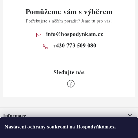
Pomůžeme vám s výběrem
Potřebujete s něčím poradit? Jsme tu pro vás!
info
@
hospodynkam.cz
+420 773 509 080
Z
á
Informace
p
a
Nastavení ochrany soukromí na Hospodyňkám.cz.
Nepřevzetí zásilky na dobírku
O nás
t