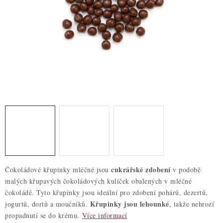
ZDRAVÉ PEČENÍ
DÁRKOVÉ POUKAZY
TÉMATICKÉ PRODUKTY
PROFI BALENÍ
NOVÉ ZBOŽÍ
ZNAČKY
Nepřevzetí zásilky na dobírku
Obchodní podmínky
cukrářské zdobení
Čokoládové křupinky mléčné jsou
v podobě
Hodnocení obchodu
Blog
Moje objednávka
malých křupavých čokoládových kuliček obalených v mléčné
Podmínky ochrany osobních údajů
čokoládě. Tyto křupinky jsou ideální pro zdobení pohárů, dezertů,
Křupinky jsou lehounké
jogurtů, dortů a moučníků.
, takže nehrozí
propadnutí se do krému.
Více informací