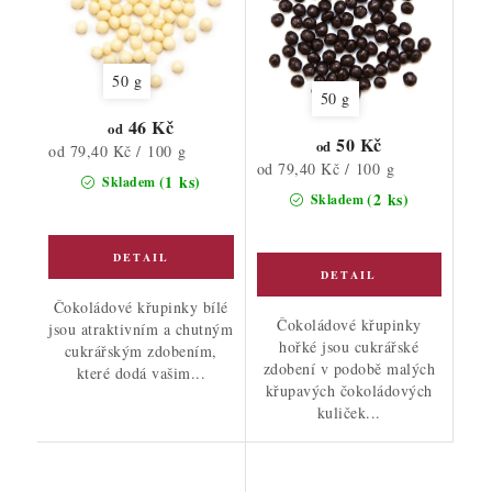
50 g
50 g
46 Kč
od
50 Kč
od
Měrná
od 79,40 Kč / 100 g
Měrná
od 79,40 Kč / 100 g
cena:
(1 ks)
Skladem
cena:
(2 ks)
Skladem
Čokoládové křupinky bílé
Čokoládové křupinky
jsou atraktivním a chutným
hořké jsou cukrářské
cukrářským zdobením,
zdobení v podobě malých
které dodá vašim...
křupavých čokoládových
kuliček...