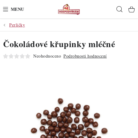
Přejít
Hleda
na
obsah
Perličky
POTŘEBY
Čokoládové křupinky mléčné
POMŮCKY
Neohodnoceno
Podrobnosti hodnocení
SUROVINY
DEKORACE
PRO OSLAVY
DO KUCHYNĚ
POCHUTINY