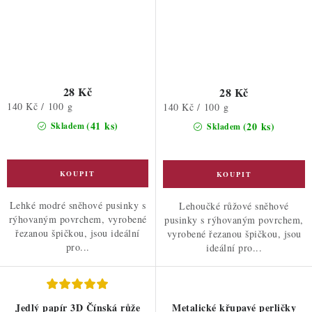
28 Kč
28 Kč
Měrná
140 Kč / 100 g
Měrná
140 Kč / 100 g
cena:
cena:
(41 ks)
(20 ks)
Skladem
Skladem
Lehké modré sněhové pusinky s
Lehoučké růžové sněhové
rýhovaným povrchem, vyrobené
pusinky s rýhovaným povrchem,
řezanou špičkou, jsou ideální
vyrobené řezanou špičkou, jsou
pro...
ideální pro...
Jedlý papír 3D Čínská růže
Metalické křupavé perličky