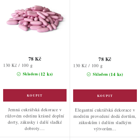
78 Kč
78 Kč
Měrná
130 Kč / 100 g
Měrná
130 Kč / 100 g
cena:
cena:
(12 ks)
(14 ks)
Skladem
Skladem
Jemná cukrářská dekorace v
Elegantní cukrářská dekorace v
růžovém odstínu krásně doplní
modrém provedení dodá dortům,
dorty, zákusky i další sladké
zákuskům i dalším sladkým
dobroty....
výtvorům...