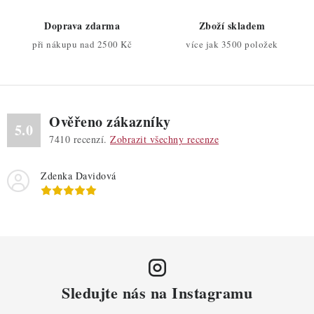
ý
Doprava zdarma
Zboží skladem
p
při nákupu nad 2500 Kč
více jak 3500 položek
i
s
u
Ověřeno zákazníky
5.0
7410
recenzí.
Zobrazit všechny recenze
Zdenka Davidová
Sledujte nás na Instagramu