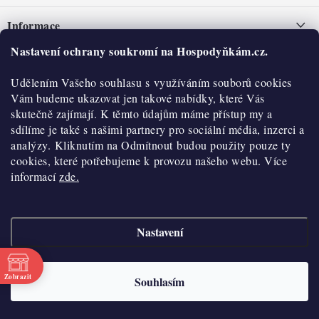
á
Informace
p
a
Nastavení ochrany soukromí na Hospodyňkám.cz.
Nepřevzetí zásilky na dobírku
O nás
t
Obchodní podmínky
Udělením Vašeho souhlasu s využíváním souborů cookies
í
Historie
O nákupu
Vám budeme ukazovat jen takové nabídky, které Vás
Hodnocení obchodu
skutečně zajímají. K těmto údajům máme přístup my a
Kontakty
Reklamace a vratky
sdílíme je také s našimi partnery pro sociální média, inzerci a
Blog
analýzy. Kliknutím na Odmítnout budou použity pouze ty
cookies, které potřebujeme k provozu našeho webu. Více
Moje objednávka
Výdejní místa
informací
zde.
Podmínky ochrany osobních údajů
Cookies
Nastavení
Vydělávejte s námi
Copyright 2026
Hospodyňkám.cz
. Všechna práva vyhrazena.
Upravit nastavení
cookies
Velkoobchod
Zobrazit
Souhlasím
Vytvořil Shoptet
Doprava a platba