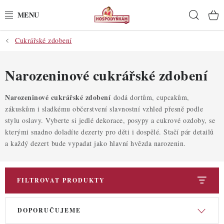
Přejít
Hleda
na
obsah
Cukrářské zdobení
POTŘEBY
POMŮCKY
Narozeninové cukrářské zdobení
SUROVINY
Narozeninové cukrářské zdobení
dodá dortům, cupcakům,
zákuskům i sladkému občerstvení slavnostní vzhled přesně podle
stylu oslavy. Vyberte si jedlé dekorace, posypy a cukrové ozdoby, se
DEKORACE
kterými snadno doladíte dezerty pro děti i dospělé. Stačí pár detailů
a každý dezert bude vypadat jako hlavní hvězda narozenin.
PRO OSLAVY
DO KUCHYNĚ
FILTROVAT PRODUKTY
POCHUTINY
V
Ř
DOPORUČUJEME
ý
a