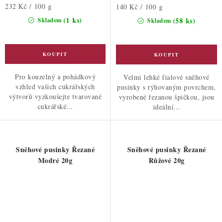
Měrná
232 Kč / 100 g
Měrná
140 Kč / 100 g
cena:
cena:
(1 ks)
(58 ks)
Skladem
Skladem
Pro kouzelný a pohádkový
Velmi lehké fialové sněhové
vzhled vašich cukrářských
pusinky s rýhovaným povrchem,
výtvorů vyzkoušejte tvarované
vyrobené řezanou špičkou, jsou
cukrářské...
ideální...
Sněhové pusinky Řezané
Sněhové pusinky Řezané
Modré 20g
Růžové 20g