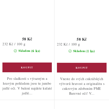
58 Kč
58 Kč
Měrná
232 Kč / 100 g
Měrná
232 Kč / 100 g
cena:
cena:
(6 ks)
(1 ks)
Skladem
Skladem
Pro sladkosti s výrazným a
Vneste do svých cukrářských
hravým pohledem jsou tu jumbo
výtvorů hravost a originalitu s
jedlé oči. V balení najdete kulaté
cukrovým zdobením PME
jedlé...
Barevné oči! V...