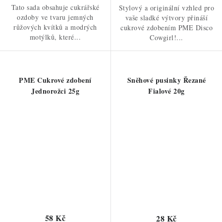
Tato sada obsahuje cukrářské
Stylový a originální vzhled pro
ozdoby ve tvaru jemných
vaše sladké výtvory přináší
růžových kvítků a modrých
cukrové zdobením PME Disco
motýlků, které...
Cowgirl!...
PME Cukrové zdobení
Sněhové pusinky Řezané
Jednorožci 25g
Fialové 20g
58 Kč
28 Kč