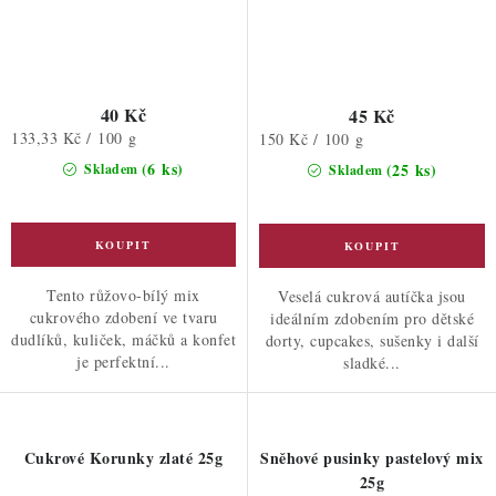
40 Kč
45 Kč
Měrná
133,33 Kč / 100 g
Měrná
150 Kč / 100 g
cena:
cena:
(6 ks)
(25 ks)
Skladem
Skladem
Tento růžovo-bílý mix
Veselá cukrová autíčka jsou
cukrového zdobení ve tvaru
ideálním zdobením pro dětské
dudlíků, kuliček, máčků a konfet
dorty, cupcakes, sušenky i další
je perfektní...
sladké...
Cukrové Korunky zlaté 25g
Sněhové pusinky pastelový mix
25g