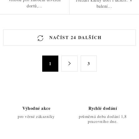
dortů,...
balení...
O
NAČÍST 24 DALŠÍCH
v
l
á
S
d
1
3
t
a
r
c
á
n
í
k
p
o
r
Výhodné akce
Rychlé dodání
v
v
pro věrné zákazníky
průměrná doba dodání 1,8
á
k
pracovního dne.
n
y
í
v