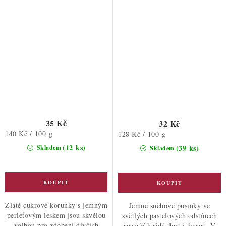
35 Kč
32 Kč
Měrná
140 Kč / 100 g
Měrná
128 Kč / 100 g
cena:
cena:
(12 ks)
(39 ks)
Skladem
Skladem
Zlaté cukrové korunky s jemným
Jemné sněhové pusinky ve
perleťovým leskem jsou skvělou
světlých pastelových odstínech
volbou pro zdobení dívčích
rozzáří každý dort i dezert. V