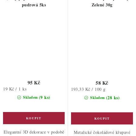
pudrová 5ks
Zelené 30g
95 Kč
58 Kč
Měrná
19 Kč / 1 ks
Měrná
193,33 Kč / 100 g
cena:
cena:
(9 ks)
(28 ks)
Skladem
Skladem
Elegantní 3D dekorace v podobě
Metalické čokoládové křupavé