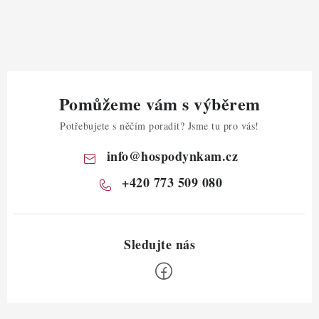
Pomůžeme vám s výběrem
Potřebujete s něčím poradit? Jsme tu pro vás!
info
@
hospodynkam.cz
+420 773 509 080
Z