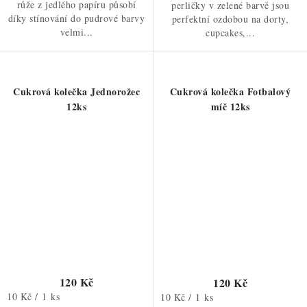
růže z jedlého papíru působí
perličky v zelené barvě jsou
díky stínování do pudrové barvy
perfektní ozdobou na dorty,
velmi...
cupcakes,...
Cukrová kolečka Jednorožec
Cukrová kolečka Fotbalový
12ks
míč 12ks
120 Kč
120 Kč
Měrná
10 Kč / 1 ks
Měrná
10 Kč / 1 ks