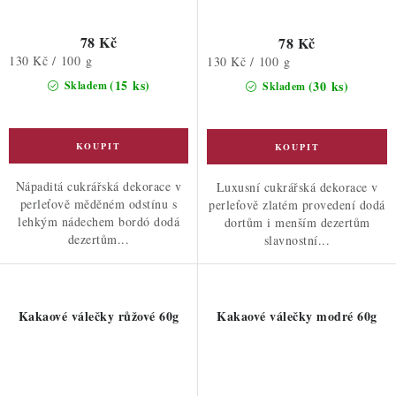
78 Kč
78 Kč
Měrná
130 Kč / 100 g
Měrná
130 Kč / 100 g
cena:
cena:
(15 ks)
(30 ks)
Skladem
Skladem
Nápaditá cukrářská dekorace v
Luxusní cukrářská dekorace v
perleťově měděném odstínu s
perleťově zlatém provedení dodá
lehkým nádechem bordó dodá
dortům i menším dezertům
dezertům...
slavnostní...
Kakaové válečky růžové 60g
Kakaové válečky modré 60g