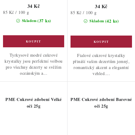
34 Kč
34 Kč
Měrná
85 Kč / 100 g
Měrná
85 Kč / 100 g
cena:
cena:
(37 ks)
(42 ks)
Skladem
Skladem
Tyrkysově modré cukrové
Fialové cukrové krystalky
krystalky jsou perfektní volbou
přináší vašim dezertům jemný,
pro všechny dezerty se svěžím
romantický akcent a elegantní
oceánským a...
vzhled....
PME Cukrové zdobení Velké
PME Cukrové zdobení Barevné
oči 25g
oči 25g