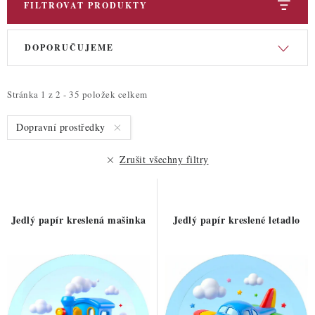
FILTROVAT PRODUKTY
V
Ř
DOPORUČUJEME
ý
a
p
z
i
e
Stránka
1
z
2
-
35
položek celkem
s
n
Dopravní prostředky
p
í
r
p
Zrušit všechny filtry
o
r
d
o
u
d
Jedlý papír kreslená mašinka
Jedlý papír kreslené letadlo
k
u
t
k
ů
t
ů