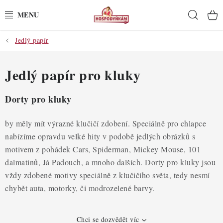
Přejít
Hleda
na
obsah
Jedlý papír
POTŘEBY
POMŮCKY
Jedlý papír pro kluky
SUROVINY
Dorty pro kluky
DEKORACE
by měly mít výrazné klučičí zdobení. Speciálně pro chlapce
nabízíme opravdu velké hity v podobě jedlých obrázků s
PRO OSLAVY
motivem z pohádek Cars, Spiderman, Mickey Mouse, 101
dalmatinů, Já Padouch, a mnoho dalších. Dorty pro kluky jsou
DO KUCHYNĚ
vždy zdobené motivy speciálně z klučičího světa, tedy nesmí
chybět auta, motorky, či modrozelené barvy.
POCHUTINY
Chci se dozvědět víc