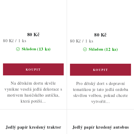
80 Kč
80 Kč
Měrná
80 Kč / 1 ks
Měrná
80 Kč / 1 ks
cena:
cena:
(13 ks)
(12 ks)
Skladem
Skladem
Na dětském dortu skvěle
Pro dětský dort s dopravní
vynikne veselá jedlá dekorace s
tematikou je tato jedlá ozdoba
motivem hasičského autíčka,
skvělou volbou, pokud chcete
která potěší...
vytvořit...
Jedlý papír kreslený traktor
Jedlý papír kreslený autobus