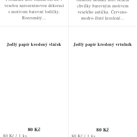
veselou narozeninovou dekoraci
chvilky barevným motivem
s motivem barevné lodičky.
veselého autíčka. Červeno-
Rozesmátý...
modro-žluté kreslené...
Jedlý papír kreslený vláček
Jedlý papír kreslený vrtulník
80 Kč
80 Kč
Měrná
80 Kč / 1 ks
Měrná
80 Kč / 1 ks