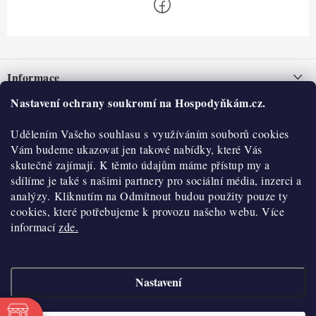
Z
á
Informace
p
a
Nastavení ochrany soukromí na Hospodyňkám.cz.
Nepřevzetí zásilky na dobírku
O nás
t
Obchodní podmínky
Udělením Vašeho souhlasu s využíváním souborů cookies
í
Historie
O nákupu
Vám budeme ukazovat jen takové nabídky, které Vás
Hodnocení obchodu
skutečně zajímají. K těmto údajům máme přístup my a
Kontakty
Reklamace a vratky
sdílíme je také s našimi partnery pro sociální média, inzerci a
Blog
analýzy. Kliknutím na Odmítnout budou použity pouze ty
cookies, které potřebujeme k provozu našeho webu. Více
Moje objednávka
Výdejní místa
informací
zde.
Podmínky ochrany osobních údajů
Cookies
Nastavení
Vydělávejte s námi
Copyright 2026
Hospodyňkám.cz
. Všechna práva vyhrazena.
Upravit nastavení
cookies