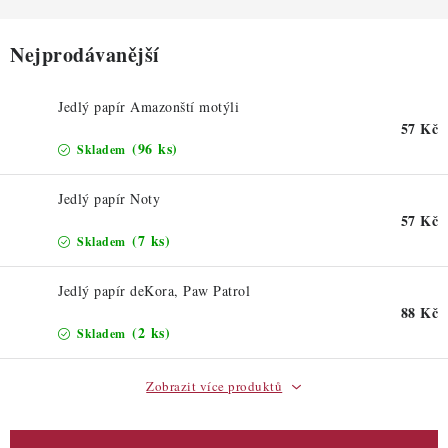
ZDRAVÉ PEČENÍ
Nejprodávanější
DÁRKOVÉ POUKAZY
TÉMATICKÉ PRODUKTY
Jedlý papír Amazonští motýli
57 Kč
(96 ks)
Skladem
PROFI BALENÍ
Jedlý papír Noty
NOVÉ ZBOŽÍ
57 Kč
(7 ks)
Skladem
ZNAČKY
Jedlý papír deKora, Paw Patrol
88 Kč
Nepřevzetí zásilky na dobírku
Obchodní podmínky
(2 ks)
Skladem
Hodnocení obchodu
Blog
Moje objednávka
Podmínky ochrany osobních údajů
Zobrazit více produktů