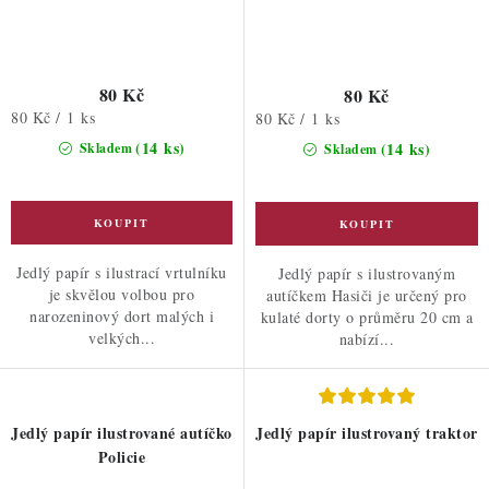
80 Kč
80 Kč
Měrná
80 Kč / 1 ks
Měrná
80 Kč / 1 ks
cena:
cena:
(14 ks)
(14 ks)
Skladem
Skladem
Jedlý papír s ilustrací vrtulníku
Jedlý papír s ilustrovaným
je skvělou volbou pro
autíčkem Hasiči je určený pro
narozeninový dort malých i
kulaté dorty o průměru 20 cm a
velkých...
nabízí...
Jedlý papír ilustrované autíčko
Jedlý papír ilustrovaný traktor
Policie