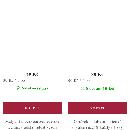
80 Kč
80 Kč
Měrná
80 Kč / 1 ks
Měrná
80 Kč / 1 ks
cena:
cena:
(8 ks)
(10 ks)
Skladem
Skladem
Malým fanouškům zemědělské
Obrázek autobusu na tenké
techniky udělá radost veselá
oplatce rozzáří každý dětský