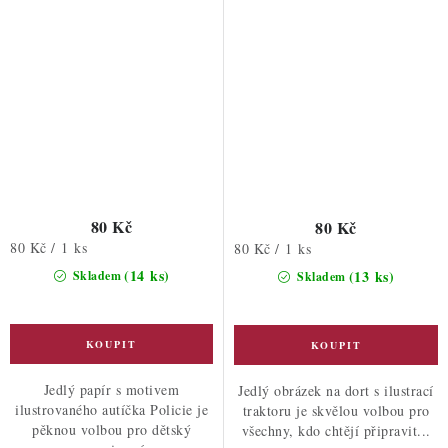
80 Kč
80 Kč
Měrná
80 Kč / 1 ks
Měrná
80 Kč / 1 ks
cena:
cena:
(14 ks)
(13 ks)
Skladem
Skladem
Jedlý papír s motivem
Jedlý obrázek na dort s ilustrací
ilustrovaného autíčka Policie je
traktoru je skvělou volbou pro
pěknou volbou pro dětský
všechny, kdo chtějí připravit...