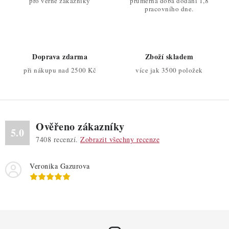
pro věrné zákazníky
průměrná doba dodání 1,8
á
k
pracovního dne.
n
y
í
v
ý
Doprava zdarma
Zboží skladem
p
při nákupu nad 2500 Kč
více jak 3500 položek
i
s
u
Ověřeno zákazníky
5.0
7408
recenzí.
Zobrazit všechny recenze
Veronika Gazurova