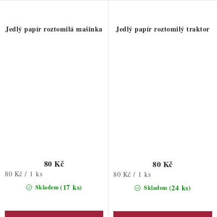
Jedlý papír roztomilá mašinka
Jedlý papír roztomilý traktor
80 Kč
80 Kč
Měrná
80 Kč / 1 ks
Měrná
80 Kč / 1 ks
cena:
cena:
(17 ks)
(24 ks)
Skladem
Skladem