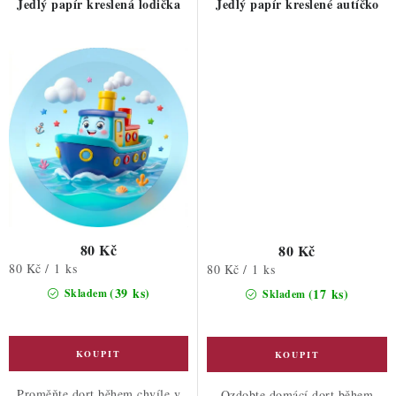
Jedlý papír kreslená lodička
Jedlý papír kreslené autíčko
80 Kč
80 Kč
Měrná
80 Kč / 1 ks
Měrná
80 Kč / 1 ks
cena:
cena:
(39 ks)
(17 ks)
Skladem
Skladem
Proměňte dort během chvíle v
Ozdobte domácí dort během