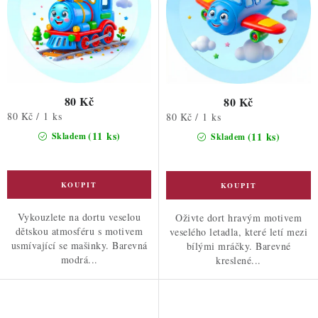
80 Kč
80 Kč
Měrná
80 Kč / 1 ks
Měrná
80 Kč / 1 ks
cena:
cena:
(11 ks)
(11 ks)
Skladem
Skladem
Vykouzlete na dortu veselou
Oživte dort hravým motivem
dětskou atmosféru s motivem
veselého letadla, které letí mezi
usmívající se mašinky. Barevná
bílými mráčky. Barevné
modrá...
kreslené...