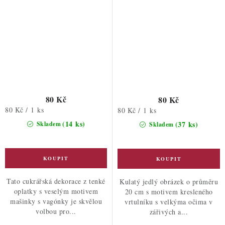
80 Kč
80 Kč
Měrná
80 Kč / 1 ks
Měrná
80 Kč / 1 ks
cena:
cena:
(14 ks)
(37 ks)
Skladem
Skladem
Tato cukrářská dekorace z tenké
Kulatý jedlý obrázek o průměru
oplatky s veselým motivem
20 cm s motivem kresleného
mašinky s vagónky je skvělou
vrtulníku s velkýma očima v
volbou pro...
zářivých a...