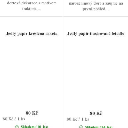
dortová dekorace s motivem
narozeninový dort a zaujme na
traktoru,...
první pohled...
Jedlý papír kreslená raketa
Jedlý papír ilustrované letadlo
80 Kč
80 Kč
Měrná
80 Kč / 1 ks
Měrná
80 Kč / 1 ks
cena:
cena:
(10 ks)
(14 ks)
Skladem
Skladem