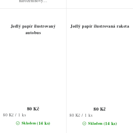
narozeninový...
Jedlý papír ilustrovaný
Jedlý papír ilustrovaná raketa
autobus
80 Kč
80 Kč
Měrná
80 Kč / 1 ks
Měrná
80 Kč / 1 ks
cena:
cena:
(14 ks)
(14 ks)
Skladem
Skladem