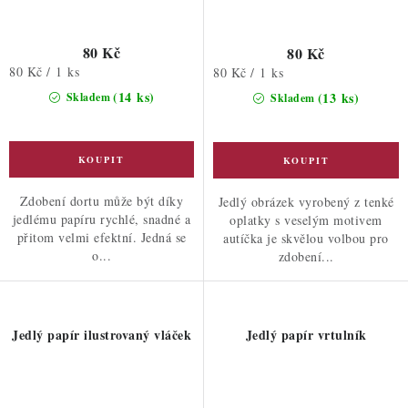
80 Kč
80 Kč
Měrná
80 Kč / 1 ks
Měrná
80 Kč / 1 ks
cena:
cena:
(14 ks)
(13 ks)
Skladem
Skladem
Zdobení dortu může být díky
Jedlý obrázek vyrobený z tenké
jedlému papíru rychlé, snadné a
oplatky s veselým motivem
přitom velmi efektní. Jedná se
autíčka je skvělou volbou pro
o...
zdobení...
Jedlý papír ilustrovaný vláček
Jedlý papír vrtulník