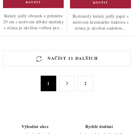
Kulatý jedlý obrázek o průměru
Roztomilý kulatý jedlý papír s
20 cm s motivem dětské mašinky
motivem kresleného traktoru s
s očima je skvělou volbou pro...
očima je skvělou ozdobou...
O
NAČÍST 11 DALŠÍCH
v
l
á
S
d
1
2
t
a
r
c
á
n
í
k
p
o
r
Výhodné akce
Rychlé dodání
v
v