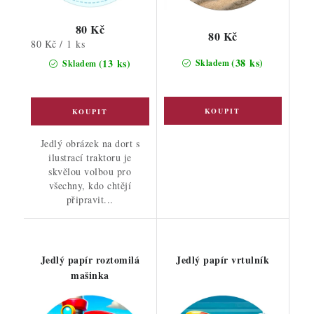
80 Kč
80 Kč
Měrná
80 Kč / 1 ks
cena:
(38 ks)
(13 ks)
Skladem
Skladem
Jedlý obrázek na dort s
ilustrací traktoru je
skvělou volbou pro
všechny, kdo chtějí
připravit...
Jedlý papír roztomilá
Jedlý papír vrtulník
mašinka