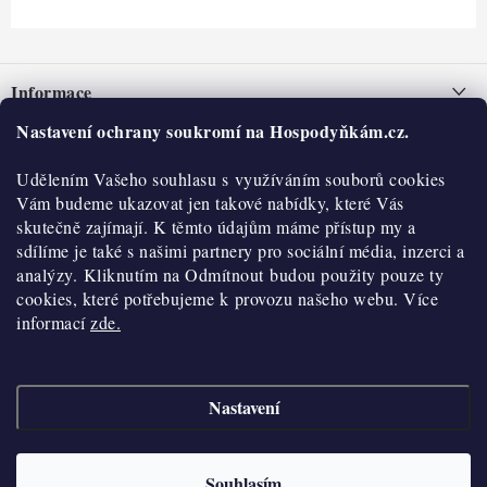
Z
á
Informace
p
a
Nastavení ochrany soukromí na Hospodyňkám.cz.
Nepřevzetí zásilky na dobírku
O nás
t
Obchodní podmínky
Udělením Vašeho souhlasu s využíváním souborů cookies
í
Historie
O nákupu
Vám budeme ukazovat jen takové nabídky, které Vás
Hodnocení obchodu
skutečně zajímají. K těmto údajům máme přístup my a
Kontakty
Reklamace a vratky
sdílíme je také s našimi partnery pro sociální média, inzerci a
Blog
analýzy. Kliknutím na Odmítnout budou použity pouze ty
cookies, které potřebujeme k provozu našeho webu. Více
Moje objednávka
Výdejní místa
informací
zde.
Podmínky ochrany osobních údajů
Cookies
Nastavení
Vydělávejte s námi
Copyright 2026
Hospodyňkám.cz
. Všechna práva vyhrazena.
Upravit nastavení
cookies
Velkoobchod
Souhlasím
Vytvořil Shoptet