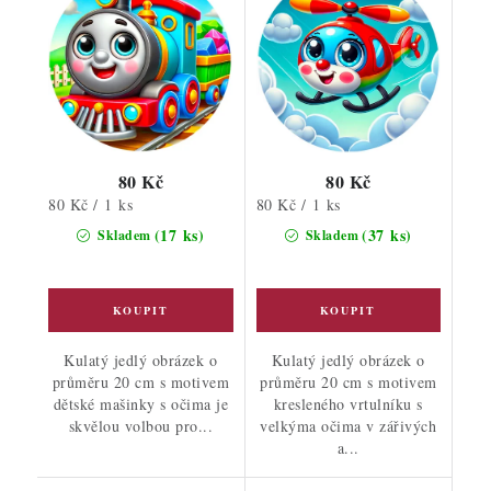
80 Kč
80 Kč
Měrná
Měrná
80 Kč / 1 ks
80 Kč / 1 ks
cena:
cena:
(17 ks)
(37 ks)
Skladem
Skladem
Kulatý jedlý obrázek o
Kulatý jedlý obrázek o
průměru 20 cm s motivem
průměru 20 cm s motivem
dětské mašinky s očima je
kresleného vrtulníku s
skvělou volbou pro...
velkýma očima v zářivých
a...