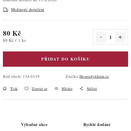
Možnosti doručení
80 Kč
Měrná cena:
80 Kč / 1 ks
PŘIDAT DO KOŠÍKU
Kód zboží:
134-0139
Značka:
Hospodyňkám.cz
Tisk
Zeptat se
Hlídat
Sdílet
Výhodné akce
Rychlé dodání