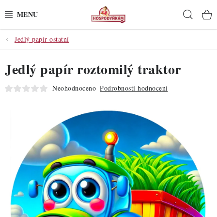
Přejít
Hleda
na
obsah
Jedlý papír ostatní
POTŘEBY
Jedlý papír roztomilý traktor
POMŮCKY
Neohodnoceno
Podrobnosti hodnocení
SUROVINY
DEKORACE
PRO OSLAVY
DO KUCHYNĚ
POCHUTINY