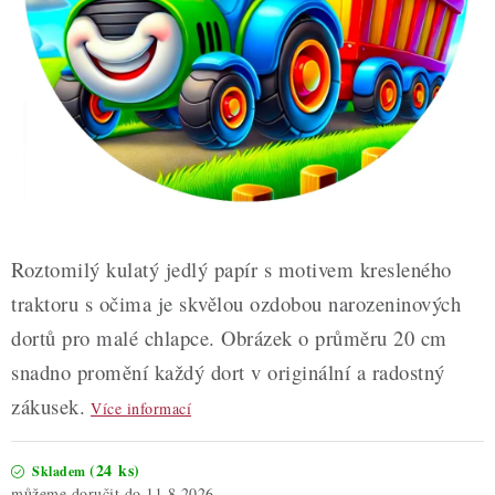
ZDRAVÉ PEČENÍ
DÁRKOVÉ POUKAZY
TÉMATICKÉ PRODUKTY
PROFI BALENÍ
NOVÉ ZBOŽÍ
Roztomilý kulatý jedlý papír s motivem kresleného
ZNAČKY
traktoru s očima je skvělou ozdobou narozeninových
dortů pro malé chlapce. Obrázek o průměru 20 cm
Nepřevzetí zásilky na dobírku
Obchodní podmínky
snadno promění každý dort v originální a radostný
Hodnocení obchodu
Blog
Moje objednávka
zákusek.
Více informací
Podmínky ochrany osobních údajů
(24 ks)
Skladem
11.8.2026