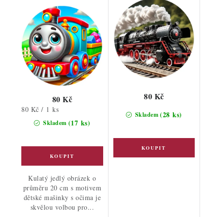
80 Kč
80 Kč
Měrná
80 Kč / 1 ks
(28 ks)
Skladem
cena:
(17 ks)
Skladem
Kulatý jedlý obrázek o
průměru 20 cm s motivem
dětské mašinky s očima je
skvělou volbou pro...