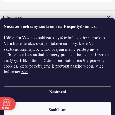
Z
á
Informace
p
a
Nastavení ochrany soukromí na Hospodyňkám.cz.
Nepřevzetí zásilky na dobírku
O nás
t
Obchodní podmínky
Udělením Vašeho souhlasu s využíváním souborů cookies
í
Historie
O nákupu
Vám budeme ukazovat jen takové nabídky, které Vás
Hodnocení obchodu
skutečně zajímají. K těmto údajům máme přístup my a
Kontakty
Reklamace a vratky
sdílíme je také s našimi partnery pro sociální média, inzerci a
Blog
analýzy. Kliknutím na Odmítnout budou použity pouze ty
cookies, které potřebujeme k provozu našeho webu. Více
Moje objednávka
Výdejní místa
informací
zde.
Podmínky ochrany osobních údajů
Cookies
Nastavení
Vydělávejte s námi
Copyright 2026
Hospodyňkám.cz
. Všechna práva vyhrazena.
Upravit nastavení
cookies
Velkoobchod
Zobrazit
Souhlasím
Vytvořil Shoptet