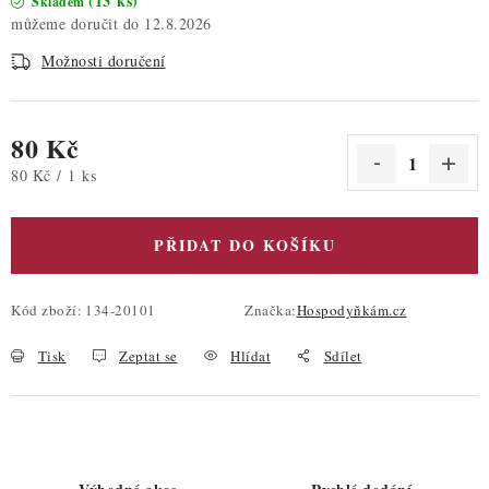
(13 ks)
Skladem
12.8.2026
Možnosti doručení
80 Kč
Měrná cena:
80 Kč / 1 ks
PŘIDAT DO KOŠÍKU
Kód zboží:
134-20101
Značka:
Hospodyňkám.cz
Tisk
Zeptat se
Hlídat
Sdílet