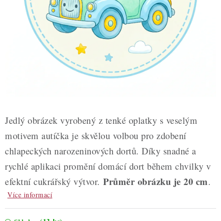
ZDRAVÉ PEČENÍ
DÁRKOVÉ POUKAZY
TÉMATICKÉ PRODUKTY
PROFI BALENÍ
NOVÉ ZBOŽÍ
Jedlý obrázek vyrobený z tenké oplatky s veselým
ZNAČKY
motivem autíčka je skvělou volbou pro zdobení
chlapeckých narozeninových dortů. Díky snadné a
Nepřevzetí zásilky na dobírku
Obchodní podmínky
rychlé aplikaci promění domácí dort během chvilky v
Hodnocení obchodu
Blog
Moje objednávka
Průměr obrázku je 20 cm
efektní cukrářský výtvor.
.
Podmínky ochrany osobních údajů
Více informací