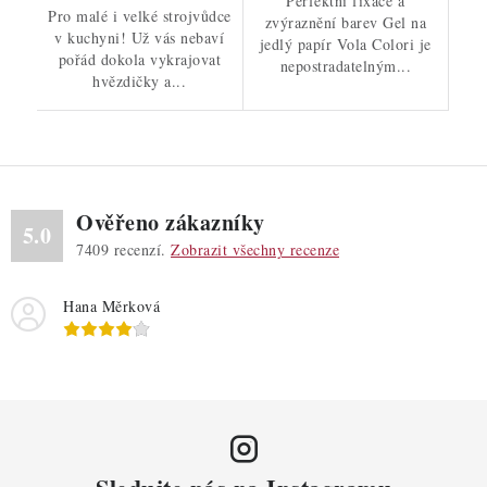
Perfektní fixace a
Pro malé i velké strojvůdce
zvýraznění barev Gel na
v kuchyni! Už vás nebaví
jedlý papír Vola Colori je
pořád dokola vykrajovat
nepostradatelným...
hvězdičky a...
Ověřeno zákazníky
5.0
7409
recenzí.
Zobrazit všechny recenze
Hana Měrková