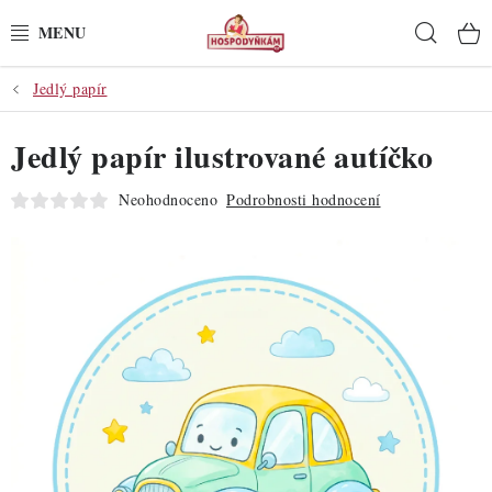
Přejít
Hleda
na
obsah
Jedlý papír
POTŘEBY
Jedlý papír ilustrované autíčko
POMŮCKY
Neohodnoceno
Podrobnosti hodnocení
SUROVINY
DEKORACE
PRO OSLAVY
DO KUCHYNĚ
POCHUTINY