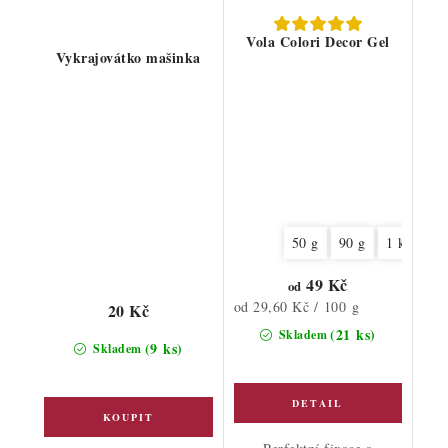
Vola Colori Decor Gel
Vykrajovátko mašinka
50 g
90 g
1 kg
49 Kč
od
Měrná
od 29,60 Kč / 100 g
20 Kč
cena:
(21 ks)
Skladem
(9 ks)
Skladem