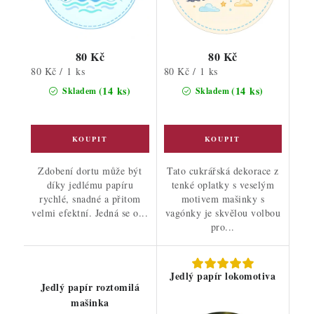
80 Kč
80 Kč
Měrná
Měrná
80 Kč / 1 ks
80 Kč / 1 ks
cena:
cena:
(14 ks)
(14 ks)
Skladem
Skladem
Zdobení dortu může být
Tato cukrářská dekorace z
díky jedlému papíru
tenké oplatky s veselým
rychlé, snadné a přitom
motivem mašinky s
velmi efektní. Jedná se o...
vagónky je skvělou volbou
pro...
Jedlý papír lokomotiva
Jedlý papír roztomilá
mašinka